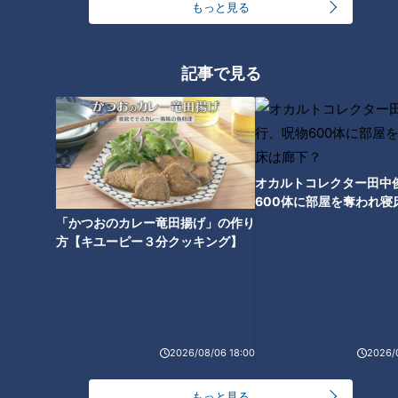
もっと見る
記事で見る
オカルトコレクター田中
600体に部屋を奪われ寝
下？
「かつおのカレー竜田揚げ」の作り
方【キユーピー３分クッキング】
ランキング
RANKING
24時間
週間
月間
2026/08/06 18:00
2026/
【全力！なにわ実験部～ナゴヤのギモン、ガチ検証
～】しらたきで作った豚バラミンチの油そば
1
もっと見る