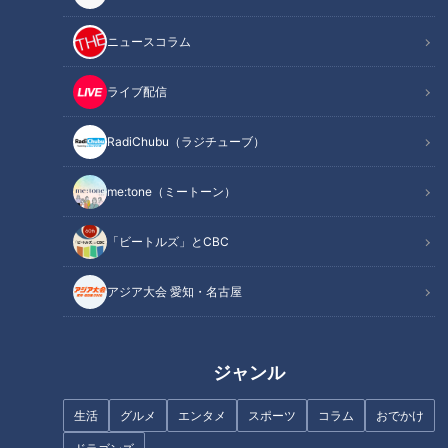
記事に戻る
ニュースコラム
この記事を見たあなたへのおすすめ
ライブ配信
RadiChubu（ラジチューブ）
me:tone（ミートーン）
【丸田佳奈医師の素顔「実は2
「鮭とエリンギのバターしょう
「ビートルズ」とCBC
浪1留1休なんです…」】ゴゴス
ゆソテー」の作り方【キユーピ
マ生配信＃27
ー３分クッキング】
アジア大会 愛知・名古屋
ジャンル
生活
グルメ
エンタメ
スポーツ
コラム
おでかけ
【第8子妊娠～出産総集編】10
『教師失格』山本浩司（スジナ