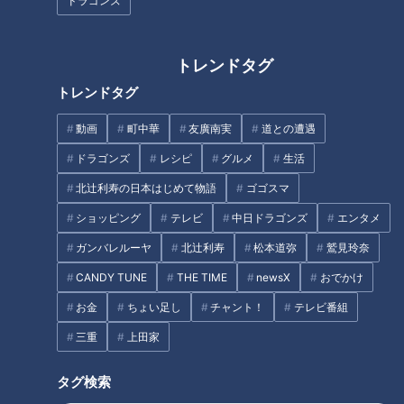
人大家族の第8子誕生を振り返
シ）
ドラゴンズ
る！
トレンドタグ
トレンドタグ
動画
町中華
友廣南実
道との遭遇
がんばれ沖縄！首里城消失の慟
ドラゴンズ
レシピ
グルメ
生活
食とエンタメの新施設
哭から歩み出してほしい
北辻利寿の日本はじめて物語
ゴゴスマ
「COLORS.366」が名古屋にオ
ープン！ここでしか味わえない
ショッピング
テレビ
中日ドラゴンズ
エンタメ
限定グルメも！集結する名店の
タグ
ガンバレルーヤ
北辻利寿
松本道弥
鷲見玲奈
新業態とは
CANDY TUNE
THE TIME
newsX
おでかけ
グルメ
おでかけ
うなずキング
愛知
お金
ちょい足し
チャント！
テレビ番組
花咲かタイムズ
三重
上田家
タグ検索