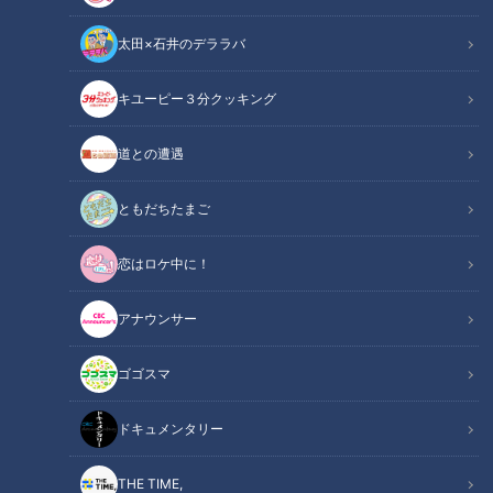
太田×石井のデララバ
キユーピー３分クッキング
CBCテレビ『花咲かタイムズ』うなずキング
道との遭遇
この記事の画像
（全6枚）
ともだちたまご
恋はロケ中に！
アナウンサー
ゴゴスマ
ドキュメンタリー
THE TIME,