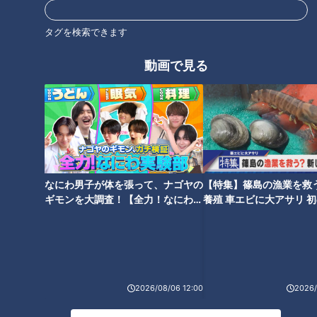
オススメ関連コンテンツ
タグを検索できます
動画で見る
2000人に1人しか注文しない幻
のメニュー！？山本屋本店「味
石丸幹二「すごい痩せました
噌煮込うどん」意外と知らない
ね！」…世界一楽なスクワッ
驚きのサービス
ト！？ダイエットのスペシャリ
ストに学ぶ「無理なくやせる方
なにわ男子が体を張って、ナゴヤの
【特集】篠島の漁業を救
法」
ギモンを大調査！【全力！なにわ実
養殖 車エビに大アサリ 
験部～ナゴヤのギモン、ガチ検証
【newsX】
～】
「避妊リング」という選択肢...
2026/08/06 12:00
2026/
実際に使用している人の声