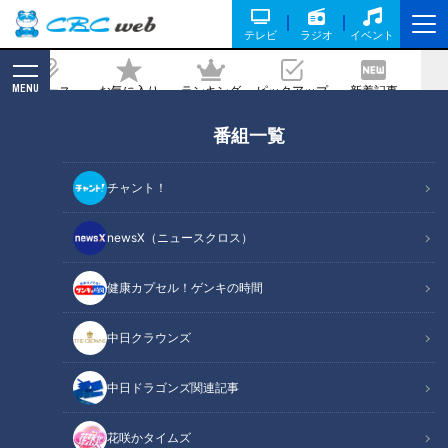
テレビ
ラジオ
イベント
MENU
ニュース
お気に入り
ランキング
ピックアップ
新着記事
CBC MAGAZINE
番組一覧
最強のグルメ施設が名古屋・納屋橋にグ
ランドオープン！有名店の新業態が集う
チャント！
『COLORS.366』とは
newsX（ニュースクロス）
記事に戻る
健康カプセル！ゲンキの時間
中日クラウンズ
中日ドラゴンズ関連記事
花咲かタイムズ