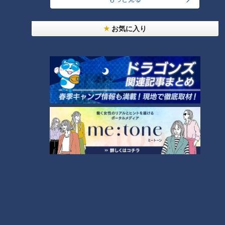
「人を狂わせる魅力がある」道マニア・鹿取茂雄が
お気に入り
惚れ込んだレンガの橋梁とは？未公開の道3選
2
友廣アナの自転車旅｜愛知・蒲郡市へ！三河湾ぐる
っと125kmの自転車旅！【チャント！特集】
3
【全力！なにわ実験部～ナゴヤのギモン、ガチ検証
～】にんじんプリン
4
今年も開催！「あったらいいな」をみんなで考える
小学生向けワークショップを大府市で開催
5
【全力！なにわ実験部～ナゴヤのギモン、ガチ検証
～】キャロットフレンチロースト
6