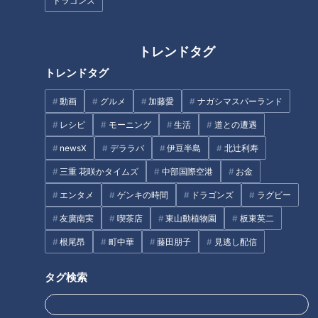
クルできる」【newsX】
いるサインは？糖尿病の予防・
ドラゴンズ
改善法
トレンドタグ
トレンドタグ
ＣＢＣ小川実桜アナ、盛れたは
ずのアジア大会ポスターに思わ
動画
グルメ
加藤愛
ナガシマスパーランド
ＣＢＣとＮＨＫが初コラボで秘
ぬ落とし穴
蔵映像大放出！【アノコロQ】
レシピ
モーニング
生活
道との遭遇
newsX
デララバ
伊豆半島
北辻利寿
タグ
三重 花咲かタイムズ
中部国際空港
お金
グルメ
おでかけ
うなずキング
富山
福井
エンタメ
ゲンキの時間
ドラゴンズ
ラグビー
花咲かタイムズ
友廣南実
喫茶店
東山動植物園
板東英二
根尾昂
町中華
藤田朋子
見逃し配信
タグ検索
オススメ関連コンテンツ