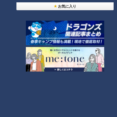
「すごい痩せましたね！」…世界一楽なスクワッ
お気に入り
ト！？ダイエットのスペシャリストに学ぶ「無理な
2
くやせる方法」
「夏の脳梗塞」熱中症に似ている！？…生死の分か
れ道！経験者から学ぶ“発症時の身体の異変”
3
ＣＢＣ小川実桜アナ、呪術廻戦展で痛感した「自分
に一番遠い職業」
大学のサークルで増える？複数のスポーツを融合さ
せた「ピックルボール」
助かった命を守るには？熊本地震、初の災害関連死
か
4