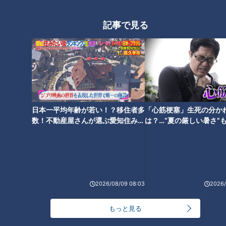
記事で見る
日本一平均年齢が若い！？移住者多
「心筋梗塞」生死の分か
数！不動産屋さんが選ぶ愛知住みた
は？…“夏の厳しい暑さ”
ランキング
い街ランキング1位は？
に！発症前のキケンなサ
RANKING
法
24時間
週間
月間
NEW
2026/08/09 08:03
2026/
「心筋梗塞」生死の分かれ道は？…“夏の厳しい暑
1
さ”もきっかけに！発症前のキケンなサインと対処
もっと見る
法