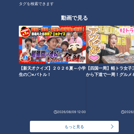
タグを検索できます
動画で見る
石丸幹二「すごい痩せました
「避妊リング」という選択肢...
ね！」…世界一楽なスクワッ
実際に使用している人の声
ト！？ダイエットのスペシャリ
ストに学ぶ「無理なくやせる方
法」
【新天才クイズ】２０２６夏～小学
【四国一周】軽トラ女子
生の〇×バトル！
から下道で一周！グルメ
イブ⑳
炊飯器に棒のまま？「あずきバ
ー」で作る炊き込みご飯の公式
2026/08/09 12:00
2026/
レシピ
もっと見る