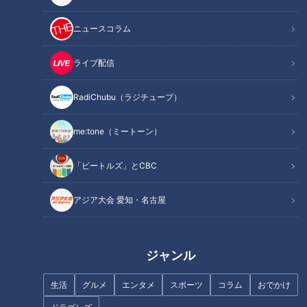
記事に戻る
ニュースコラム
この記事を見たあなたへのおすすめ
ライブ配信
RadiChubu（ラジチューブ）
地元の歴史的イベントをどこよ
me:tone（ミートーン）
りもアツく生放送！CBCテレビ
平日午前の新番組「推そうぜ！
「太田×石井のデララバトーク
「ビートルズ」とCBC
アジア大会 愛知・名古屋」９
ライブ」の第4弾が開催決定！
月１４日スタート！
アジア大会 愛知・名古屋
ジャンル
【特集】ごみか資源か 住宅地に
「糖尿病」夏の食生活に注
生活
グルメ
エンタメ
スポーツ
コラム
おでかけ
巨大な山 業者は「油にリサイ
意！…血糖値スパイクが起きて