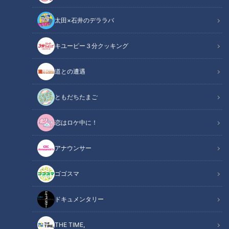
太田×石井のデララバ
キユーピー３分クッキング
CBCテレビ『花咲かタイムズ』うなずキング
道との遭遇
この記事の画像
（全7枚）
ともだちたまご
恋はロケ中に！
アナウンサー
ゴゴスマ
ドキュメンタリー
THE TIME,