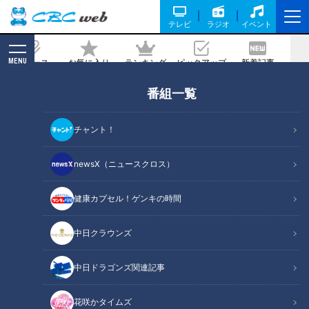
テレビ
ラジオ
イベント
MENU
ニュース
お気に入り
ランキング
ピックアップ
新着記事
CBC MAGAZINE
番組一覧
高速道路乗り放題サービスを使って北陸
極上グルメドライブに行ってみた
チャント！
ら・・・！
newsX（ニュースクロス）
記事に戻る
健康カプセル！ゲンキの時間
中日クラウンズ
中日ドラゴンズ関連記事
花咲かタイムズ