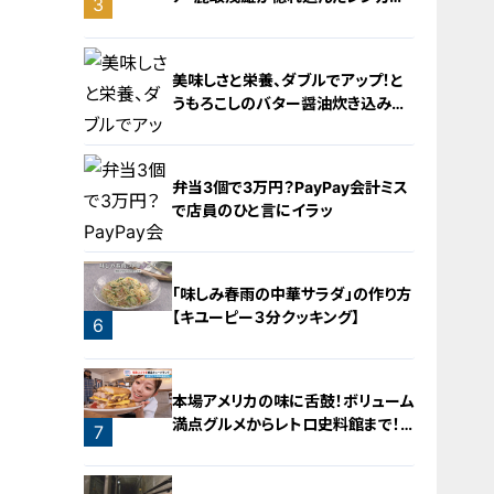
3
橋梁とは？未公開の道3選
2
美味しさと栄養、ダブルでアップ！と
うもろこしのバター醤油炊き込みご
飯
弁当3個で3万円？PayPay会計ミス
で店員のひと言にイラッ
4
「味しみ春雨の中華サラダ」の作り方
【キユーピー３分クッキング】
6
5
本場アメリカの味に舌鼓！ボリューム
満点グルメからレトロ史料館まで！
7
愛知・東海市の感動スポット3選