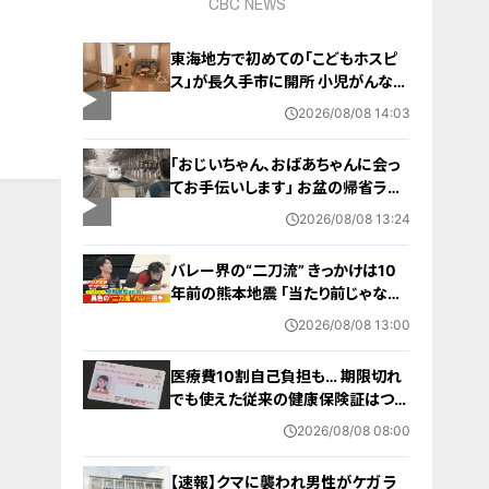
CBC NEWS
東海地方で初めての「こどもホスピ
ス」が長久手市に開所 小児がんなど
重い病気の子どもと家族を支える施
2026/08/08 14:03
設 利用料は無料 愛知の「長久手の
おうち」
「おじいちゃん、おばあちゃんに会っ
てお手伝いします」 お盆の帰省ラッ
シュが本格化 東海道新幹線下りがピ
2026/08/08 13:24
ーク 名古屋駅も家族連れらで朝から
混雑
バレー界の“二刀流” きっかけは10
年前の熊本地震 ｢当たり前じゃなか
った｣ オフシーズンゼロの過酷スケ
2026/08/08 13:00
ジュール 異例の道を進むワケ【アジ
ア大会 愛知･名古屋2026】
医療費10割自己負担も… 期限切れ
でも使えた従来の健康保険証はつい
に終了 8月以降起こりうるマイナ保
2026/08/08 08:00
険証の“落とし穴” 注意すべき2つの
有効期限
【速報】クマに襲われ男性がケガ ラ