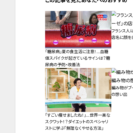
この記事を見たあなたへのおすすめ
フランス人
店名に顔を
「糖尿病」夏の食生活に注意！…血糖
値スパイクが起きているサインは？糖
尿病の予防・改善法
編み物がブ
の想い出
「すごい痩せましたね！」…世界一楽な
スクワット！？ダイエットのスペシャリ
ストに学ぶ「無理なくやせる方法」