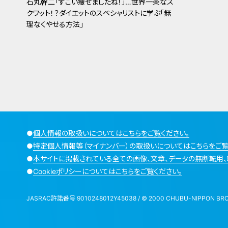
石丸幹二「すごい痩せましたね！」…世界一楽なス
クワット！？ダイエットのスペシャリストに学ぶ「無
理なくやせる方法」
●
個人情報の取扱いについてはこちらをご覧ください。
●
特定個人情報等（マイナンバー）の取扱いについてはこちらをご覧
●
本サイトに掲載されている全ての画像、文章、データの無断転用、
●
Cookieポリシーについてはこちらをご覧ください。
JASRAC許諾番号 9010248012Y45038 / © 2000 CHUBU-NIPPON BROADCA