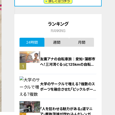
ランキング
RANKING
24時間
週間
月間
友廣アナの自転車旅｜愛知・蒲郡市
へ！三河湾ぐるっと125kmの自転車
1
旅！【チャント！特集】
大学のサークルで増える？複数のス
ポーツを融合させた「ピックルボー
ル」
「人を狂わせる魅力がある」道マニ
ア・鹿取茂雄が惚れ込んだレンガの