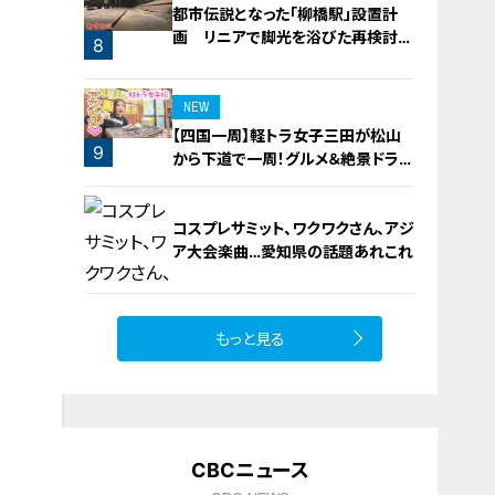
都市伝説となった「柳橋駅」設置計
画 リニアで脚光を浴びた再検討の
8
機運
NEW
【四国一周】軽トラ女子三田が松山
9
から下道で一周！グルメ＆絶景ドライ
ブ⑳
コスプレサミット、ワクワクさん、アジ
ア大会楽曲…愛知県の話題あれこれ
もっと見る
10
CBCニュース