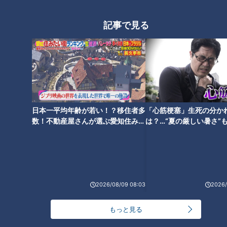
記事で見る
日本一平均年齢が若い！？移住者多
「心筋梗塞」生死の分か
数！不動産屋さんが選ぶ愛知住みた
は？…“夏の厳しい暑さ”
ランキング
い街ランキング1位は？
に！発症前のキケンなサ
RANKING
法
24時間
週間
月間
NEW
2026/08/09 08:03
2026/
「心筋梗塞」生死の分かれ道は？…“夏の厳しい暑
1
さ”もきっかけに！発症前のキケンなサインと対処
もっと見る
法