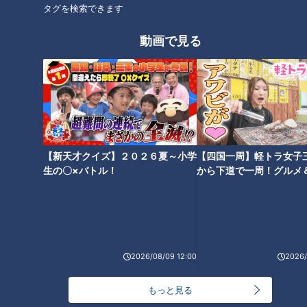
タグを検索できます
動画で見る
「ラーメンを食べている時の鼻
「すごい痩せましたね！」…世
水」を抑える方法がある！？出
界一楽なスクワット！？ダイエ
る人と出ない人の差が明らか
ットのスペシャリストに学ぶ
に！
「無理なくやせる方法」
【新天才クイズ】２０２６夏～小学
【四国一周】軽トラ女子
生の〇×バトル！
から下道で一周！グルメ
イブ⑳
2000人に1人しか注文しない幻
のメニュー！？山本屋本店「味
「避妊リング」という選択肢...
噌煮込うどん」意外と知らない
2026/08/09 12:00
2026/
実際に使用している人の声
驚きのサービス
もっと見る