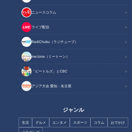
記事に戻る
ニュースコラム
この記事を見たあなたへのおすすめ
ライブ配信
RadiChubu（ラジチューブ）
me:tone（ミートーン）
【四国一周】軽トラ女子三田が
「異次元な世界すぎる！」廃校
「ビートルズ」とCBC
松山から下道で一周！グルメ＆
を改修した「むろと廃校水族
絶景ドライブ⑤
館」に大興奮！グラビアアイド
アジア大会 愛知・名古屋
ル・三田悠貴の軽トラ四国一周
の旅
ジャンル
生活
グルメ
エンタメ
スポーツ
コラム
おでかけ
猫舌は克服できる！？専門家が
思い出の地「佐渡島」へ！“廃