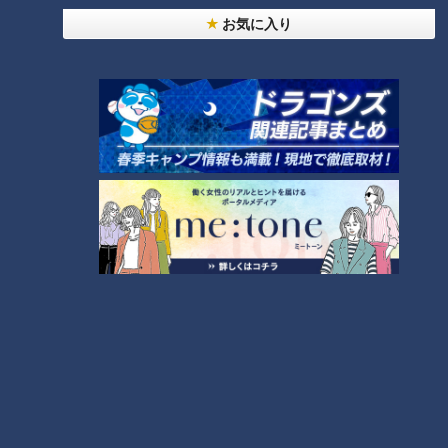
「夏の脳梗塞」熱中症に似ている！？…生死の分か
お気に入り
れ道！経験者から学ぶ“発症時の身体の異変”
2
ＣＢＣ小川実桜アナ、呪術廻戦展で痛感した「自分
に一番遠い職業」
「すごい痩せましたね！」…世界一楽なスクワッ
ト！？ダイエットのスペシャリストに学ぶ「無理な
4
くやせる方法」
大学のサークルで増える？複数のスポーツを融合さ
せた「ピックルボール」
3
友廣アナの自転車旅｜愛知・蒲郡市へ！三河湾ぐる
っと125kmの自転車旅！【チャント！特集】
6