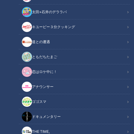
太田×石井のデララバ
キユーピー３分クッキング
CBCテレビ / TBS『THE TIME，』
道との遭遇
この記事の画像
（全5枚）
ともだちたまご
恋はロケ中に！
アナウンサー
ゴゴスマ
ドキュメンタリー
THE TIME,