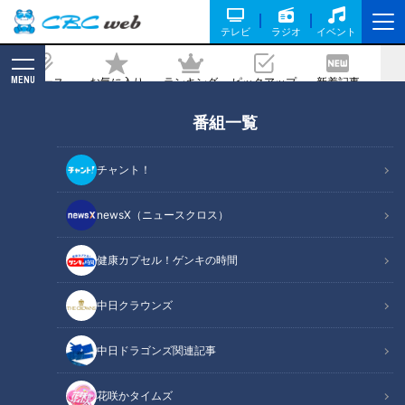
テレビ
ラジオ
イベント
MENU
ニュース
お気に入り
ランキング
ピックアップ
新着記事
CBC MAGAZINE
番組一覧
CBC若狭アナが秋の恵那峡の絶景を生実
況！岐阜発祥の和菓子「栗きんとん」を
チャント！
食リポ！
newsX（ニュースクロス）
記事に戻る
健康カプセル！ゲンキの時間
中日クラウンズ
中日ドラゴンズ関連記事
花咲かタイムズ