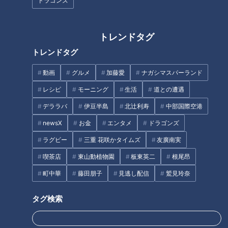
ドラゴンズ
推奨する「アールタベ～ル法」
道”に人生を捧げる道マニア・石
で驚きの効果が！
井あつこの佐渡島一周ドライブ
旅
トレンドタグ
トレンドタグ
動画
グルメ
加藤愛
ナガシマスパーランド
レシピ
モーニング
生活
道との遭遇
「すごく弾力がある！」自分で
「おいしい！たまげちゃった」
釣った新鮮な“鳴門鯛”のお造り
鳴門市で“鳴門金時”のグルメを
デララバ
伊豆半島
北辻利寿
中部国際空港
に感激！グラビアアイドル・三
爆食い！グラビアアイドル・三
newsX
お金
エンタメ
ドラゴンズ
田悠貴の軽トラ四国一周の旅
田悠貴の軽トラ四国一周の旅
タグ
ラグビー
三重 花咲かタイムズ
友廣南実
喫茶店
東山動植物園
板東英二
根尾昂
エンタメ
THE TIME
若狭敬一
町中華
藤田朋子
見逃し配信
鷲見玲奈
タグ検索
オススメ関連コンテンツ