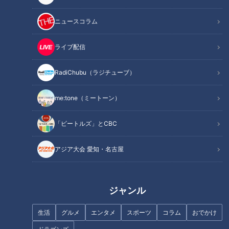
ニュースコラム
ライブ配信
まるでウォータースライダー！
近鉄特急「ひのとり」展望席最
友廣アナの自転車旅｜知多半島
前列を初体験
RadiChubu（ラジチューブ）
から渥美半島の先端へ！新シリ
ーズ始動 125kmの自転車旅！
me:tone（ミートーン）
【チャント！特集】
「ビートルズ」とCBC
アジア大会 愛知・名古屋
地下水で冷やす名物「水まんじ
中村彩賀の10000歩お宝さがし
ゅう」に感動！日本一の枡づく
｜雨の愛知・東海市でお宝探し
り体験から人気フルーツタルト
【チャント！特集】
ジャンル
まで、岐阜県大垣市のお宝スポ
ット3選
生活
グルメ
エンタメ
スポーツ
コラム
おでかけ