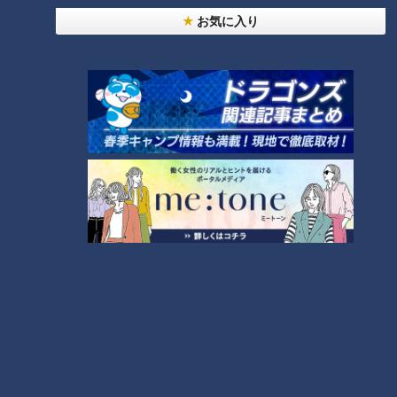
せた「ピックルボール」
お気に入り
「すごい痩せましたね！」…世界一楽なスクワッ
ト！？ダイエットのスペシャリストに学ぶ「無理な
4
くやせる方法」
2
「夏の脳梗塞」熱中症に似ている！？…生死の分か
れ道！経験者から学ぶ“発症時の身体の異変”
5
3
友廣アナの自転車旅｜愛知・蒲郡市へ！三河湾ぐる
っと125kmの自転車旅！【チャント！特集】
6
師匠は鶴瓶。笑福亭鉄瓶が語る弟子入りまでの苦難
ＣＢＣ小川実桜アナ、呪術廻戦展で痛感した「自分