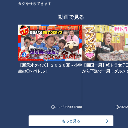
タグを検索できます
「すごい痩せましたね！」…世
「避妊リング」という選択肢...
界一楽なスクワット！？ダイエ
実際に使用している人の声
動画で見る
ットのスペシャリストに学ぶ
「無理なくやせる方法」
朝の歯みがきは「起床後」
【新天才クイズ】２０２６夏～小学
【四国一周】軽トラ女子
生の〇×バトル！
から下道で一周！グルメ
or「朝食後」？歯科医師が推奨
イブ⑳
する歯みがきのタイミングとは
2026/08/09 12:00
2026/
もっと見る