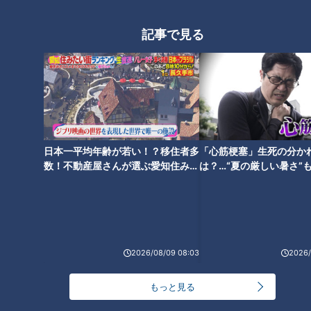
記事で見る
ランキング
RANKING
24時間
週間
月間
日本一平均年齢が若い！？移住者多
「心筋梗塞」生死の分か
数！不動産屋さんが選ぶ愛知住みた
は？…“夏の厳しい暑さ”
NEW
い街ランキング1位は？
に！発症前のキケンなサ
「心筋梗塞」生死の分かれ道は？…“夏の厳しい暑
法
1
さ”もきっかけに！発症前のキケンなサインと対処
法
NEW
モーニング娘。‘26井上春華がハロメンで仲良くし
2026/08/09 08:03
2026/
たいと思っている人は？
もっと見る
大学のサークルで増える？複数のスポーツを融合さ