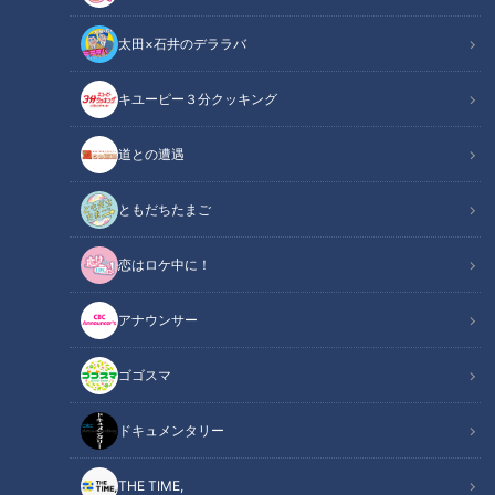
太田×石井のデララバ
キユーピー３分クッキング
CBCテレビ / TBS『THE TIME，』
道との遭遇
この記事の画像
（全3枚）
ともだちたまご
恋はロケ中に！
アナウンサー
ゴゴスマ
記事に戻る
ドキュメンタリー
この記事を見たあなたへのおすすめ
THE TIME,