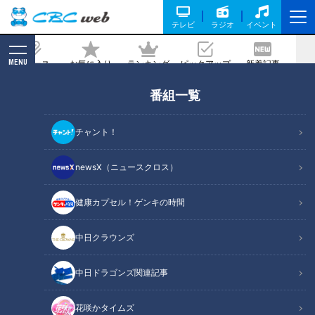
テレビ
ラジオ
イベント
MENU
ニュース
お気に入り
ランキング
ピックアップ
新着記事
CBC MAGAZINE
番組一覧
CBC若狭アナが伊勢湾から旬の海の幸を
紹介！“リアル兄弟船”の上で伊勢海老を
チャント！
食リポ！
newsX（ニュースクロス）
記事に戻る
健康カプセル！ゲンキの時間
中日クラウンズ
中日ドラゴンズ関連記事
花咲かタイムズ