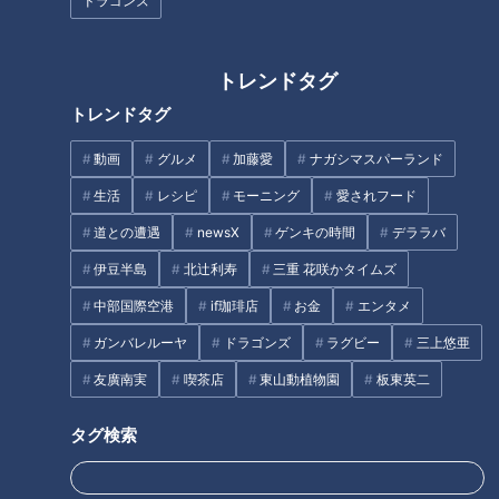
ドラゴンズ
トレンドタグ
【特集】ごみか資源か 住宅地に
友廣アナの自転車旅｜愛知・蒲
巨大な山 業者は「油にリサイ
郡市へ！三河湾ぐるっと125km
トレンドタグ
クルできる」【newsX】
の自転車旅！【チャント！特
集】
動画
グルメ
加藤愛
ナガシマスパーランド
タグ
生活
レシピ
モーニング
愛されフード
エンタメ
THE TIME
若狭敬一
道との遭遇
newsX
ゲンキの時間
デララバ
伊豆半島
北辻利寿
三重 花咲かタイムズ
中部国際空港
if珈琲店
お金
エンタメ
オススメ関連コンテンツ
ガンバレルーヤ
ドラゴンズ
ラグビー
三上悠亜
友廣南実
喫茶店
東山動植物園
板東英二
タグ検索