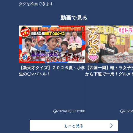
バズる志摩スペイン村で実践 映
友近＆南部アナ＆永岡アナが冬
タグを検索できます
えるスマホ写真撮影のコツ
の小京都・高山で憧れかなえタ
ビ【花咲かタイムズ】
動画で見る
花咲かカルチャーセンター「友
近」×「テニス」奇跡のミラク
【新天才クイズ】２０２６夏～小学
【四国一周】軽トラ女子
ルショットさく裂！【花咲かタ
生の〇×バトル！
から下道で一周！グルメ
イムズ】
イブ⑳
2026/08/09 12:00
2026/
もっと見る