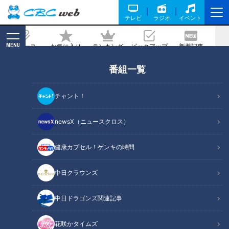
テレビ
ラジオ
イベント
MENU
ニュース
お気に入り
ランキング
ピックアップ
新着記事
CBC MAGAZINE
番組一覧
誰でも簡単に本場の味！志摩スペイン村
シェフ直伝 ミックスパエリャの作り方
チャント！
記事に戻る
newsX（ニュースクロス）
健康カプセル！ゲンキの時間
中日クラウンズ
中日ドラゴンズ関連記事
花咲かタイムズ