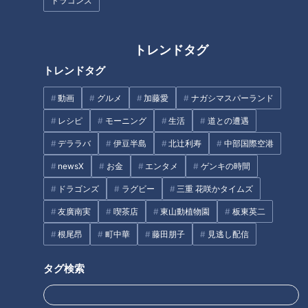
ドラゴンズ
冷たいを超えて痛い！？真冬の
【“ややこしい人に捕まった”金
トレンドタグ
長良川にふんどし姿で入水する
子恵美が初参戦！】ゴゴスマ生
トレンドタグ
岐阜市の奇祭「池ノ上禊祭」で
配信＃28
見た親子の絆！
動画
グルメ
加藤愛
ナガシマスパーランド
タグ
レシピ
モーニング
生活
道との遭遇
グルメ
おでかけ
三重
友近
デララバ
伊豆半島
北辻利寿
中部国際空港
newsX
お金
エンタメ
ゲンキの時間
ドラゴンズ
ラグビー
三重 花咲かタイムズ
オススメ関連コンテンツ
友廣南実
喫茶店
東山動植物園
板東英二
根尾昂
町中華
藤田朋子
見逃し配信
タグ検索