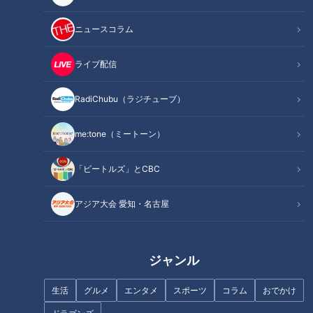
ニュースコラム
ライブ配信
【はだか祭WEEK】はだか男が
不気味すぎる神事！？わら人形
RadiChubu（ラジチューブ）
集結するホテルの“舞台裏”【チ
と、半裸の子どもに塩水を浴び
ャント！】
せる岐阜・恵那市の奇祭「送り
神」とは
me:tone（ミートーン）
「ビートルズ」とCBC
アジア大会 愛知・名古屋
最大10メートルの巨大提灯！命
つけま＆盛り髪のド派手な“令和
がけの制作工程に密着！【チャ
ギャル”が担ぐ「ギャル神
ント！】
輿」！？極寒の海で行われる禊
ジャンル
とは
生活
グルメ
エンタメ
スポーツ
コラム
おでかけ