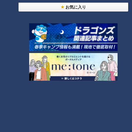
お気に入り
ＣＢＣ小川実桜アナ、呪術廻戦展で痛感した「自分
に一番遠い職業」
大学のサークルで増える？複数のスポーツを融合さ
せた「ピックルボール」
助かった命を守るには？熊本地震、初の災害関連死
か
4
友廣アナの自転車旅｜愛知・蒲郡市へ！三河湾ぐる
っと125kmの自転車旅！【チャント！特集】
7
5
6
脱水で血液ドロドロ!?『夏の脳梗塞』…命を守る運
命の分かれ道は？「脳梗塞」から身を守る方法
8