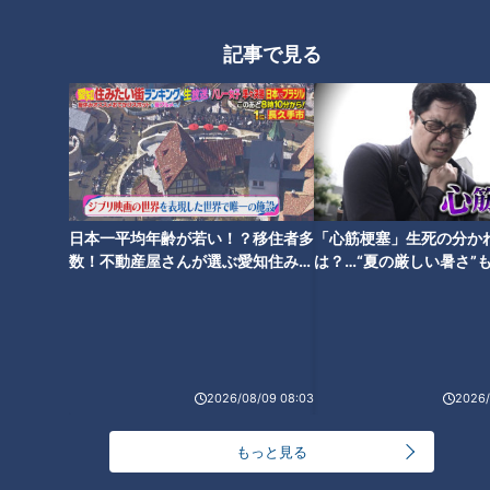
記事で見る
ランキング
RANKING
24時間
週間
月間
日本一平均年齢が若い！？移住者多
「心筋梗塞」生死の分か
NEW
数！不動産屋さんが選ぶ愛知住みた
は？…“夏の厳しい暑さ”
「心筋梗塞」生死の分かれ道は？…“夏の厳しい暑
1
い街ランキング1位は？
に！発症前のキケンなサ
さ”もきっかけに！発症前のキケンなサインと対処
法
法
「すごい痩せましたね！」…世界一楽なスクワッ
ト！？ダイエットのスペシャリストに学ぶ「無理な
2
くやせる方法」
2026/08/09 08:03
2026/
「夏の脳梗塞」熱中症に似ている！？…生死の分か
もっと見る
れ道！経験者から学ぶ“発症時の身体の異変”
3