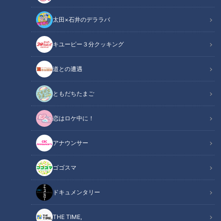
太田×石井のデララバ
キユーピー３分クッキング
誰でも簡単に本場の味！志摩スペイン村シェフ直伝 ミックスパエリャ
の作り方
道との遭遇
この記事の画像
（全1枚）
ともだちたまご
恋はロケ中に！
アナウンサー
ゴゴスマ
記事に戻る
ドキュメンタリー
この記事を見たあなたへのおすすめ
THE TIME,