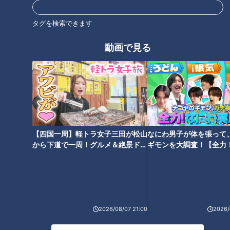
タグを検索できます
オススメ関連コンテンツ
動画で見る
【愛知県蒲郡市】３つのキーワ
寺坂頼我が岐阜県下呂市で大好
ードで絶品グルメを探せ！寺坂
物「鶏ちゃん」を調査。弾力の
【四国一周】軽トラ女子三田が松山
なにわ男子が体を張って
頼我がミッションに挑戦！【ゴ
ある鶏肉と甘辛ダレが絶品！
から下道で一周！グルメ＆絶景ドラ
ギモンを大調査！【全力
ゴスマ「らいがごはん」】
イブ⑳
験部～ナゴヤのギモン、
～】
2026/08/07 21:00
2026/
石丸幹二「すごい痩せました