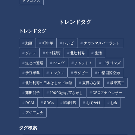
ドラゴンズ
寺坂頼我が岐阜県下呂市で大好
愛知県刈谷市一ツ木町の愛され
トレンドタグ
物「鶏ちゃん」を調査。弾力の
フード『芋川うどん』を調
ある鶏肉と甘辛ダレが絶品！
査！ 400年以上前の味復
トレンドタグ
刻！ きしめんより太い新感覚
うどん！
動画
町中華
レシピ
ナガシマスパーランド
グルメ
中村彩賀
北辻利寿
生活
道との遭遇
newsX
チャント！
ドラゴンズ
伊豆半島
エンタメ
ラグビー
中部国際空港
寺坂頼我が神奈川県藤沢市江の
島で「生しらす丼」を調査。キ
北辻利寿の日本はじめて物語
夏目みな美
板東英二
岐阜県瑞浪市の愛されフード
ラキラ新鮮！朝獲れシラスを満
『石焼ひつまぶし』を調査！ 加
藤田朋子
10000歩お宝さがし
CBCアナウンサー
喫！
藤愛アナが思わず涙した半生＆
DCM
SDGs
if珈琲店
おでかけ
お金
誕生秘話とは？
タグ
アジア大会
グルメ
ゴゴスマ
らいがごはん
寺坂頼我
岐阜
タグ検索