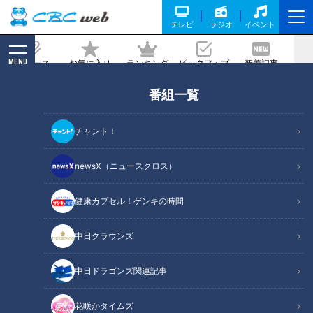
テレビ
ラジオ
イベント
MENU
ニュース
お気に入り
ランキング
ピックアップ
新着記事
CBC MAGAZINE
番組一覧
寺坂頼我が奈良県奈良市で郷土料理「柿
の葉寿司」を調査。柿の葉香る絶品押し
チャント！
寿司！
newsX（ニュースクロス）
記事に戻る
健康カプセル！ゲンキの時間
中日クラウンズ
中日ドラゴンズ関連記事
花咲かタイムズ