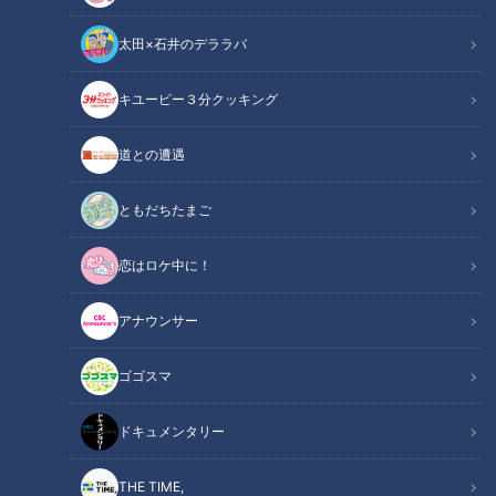
太田×石井のデララバ
キユーピー３分クッキング
寺坂頼我が奈良県奈良市で郷土料理「柿の葉寿司」を調査。柿の葉香る
道との遭遇
絶品押し寿司！
ともだちたまご
この記事の画像
（全8枚）
恋はロケ中に！
アナウンサー
ゴゴスマ
ドキュメンタリー
THE TIME,