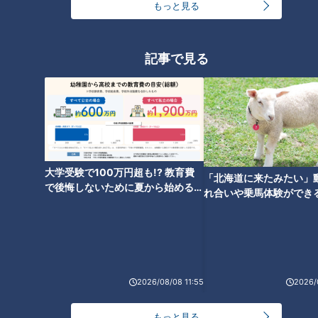
もっと見る
ね！」…世界一楽なスクワッ
ト！？ダイエットのスペシャリ
ストに学ぶ「無理なくやせる方
法」
記事で見る
大学受験で100万円超も!? 教育費
「北海道に来たみたい」
で後悔しないために夏から始めるお
れ合いや乗馬体験ができ
金の準備術とは
ススメ！不動産屋さんが
とは
ランキング
RANKING
2026/08/08 11:55
2026/
24時間
週間
月間
もっと見る