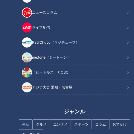
記事に戻る
ニュースコラム
この記事を見たあなたへのおすすめ
ライブ配信
RadiChubu（ラジチューブ）
me:tone（ミートーン）
「ビートルズ」とCBC
寺坂頼我が三重県志摩市で名物
グルメ「あのりふぐ」を調査。
アジア大会 愛知・名古屋
もっちりコリコリ食感と甘みが
寺坂頼我が神奈川県川崎市の名
絶品！
物グルメ「かわさき餃子」を調
査。みそダレをつけて食べる絶
品餃子！
ジャンル
生活
グルメ
エンタメ
スポーツ
コラム
おでかけ