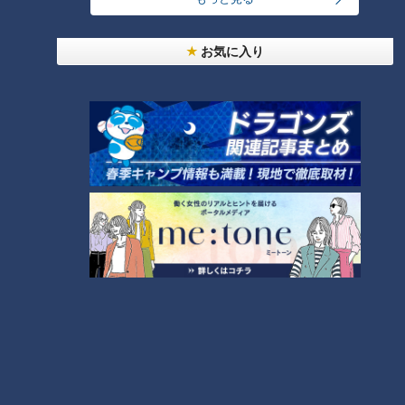
友廣アナの自転車旅｜愛知・蒲郡市へ！三河湾ぐる
っと125kmの自転車旅！【チャント！特集】
1
お気に入り
大学のサークルで増える？複数のスポーツを融合さ
せた「ピックルボール」
「人を狂わせる魅力がある」道マニア・鹿取茂雄が
惚れ込んだレンガの橋梁とは？未公開の道3選
3
美味しさと栄養、ダブルでアップ！とうもろこしの
バター醤油炊き込みご飯
2
弁当3個で3万円？PayPay会計ミスで店員のひと言
にイラッ