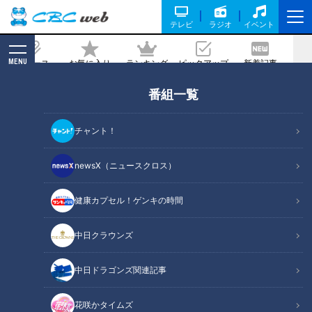
テレビ
ラジオ
イベント
MENU
ニュース
お気に入り
ランキング
ピックアップ
新着記事
CBC MAGAZINE
番組一覧
他人には言えない...女性器の色が変わる
悩み
チャント！
記事に戻る
newsX（ニュースクロス）
健康カプセル！ゲンキの時間
中日クラウンズ
中日ドラゴンズ関連記事
花咲かタイムズ