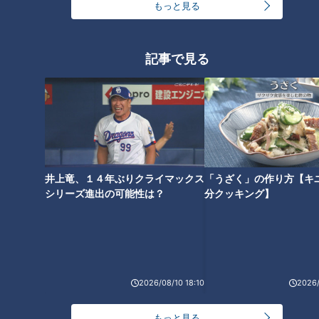
もっと見る
記事で見る
ランキング
RANKING
井上竜、１４年ぶりクライマックス
「うざく」の作り方【キ
24時間
週間
月間
シリーズ進出の可能性は？
分クッキング】
NEW
岐阜で続く鉄道廃止、バスの代替にも問題が
2026/08/10 18:10
2026/
モーニング娘。‘26井上春華がハロメンで仲良くし
たいと思っている人は？
もっと見る