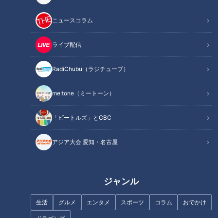
ニュースコラム
ライブ配信
ジャンボ海水プールよりひと足
先にオープン「スパキッズ」
RadiChubu（ラジチューブ）
東海道新幹線が全線ストップ、
me:tone（ミートーン）
車内で５時間を過ごした体験と
払い戻しの驚き
「ビートルズ」とCBC
アジア大会 愛知・名古屋
ジャンル
話題になった名門ホテルや日本
あなたの「海水浴」の思い出は
酒は今… 伊勢志摩サミットのレ
生活
グルメ
エンタメ
スポーツ
コラム
おでかけ
何ですか？今なお鮮やかな真夏
ガシー“遺産”は？ 開催から10年
の楽しき記憶たち
三重･志摩市の賢島