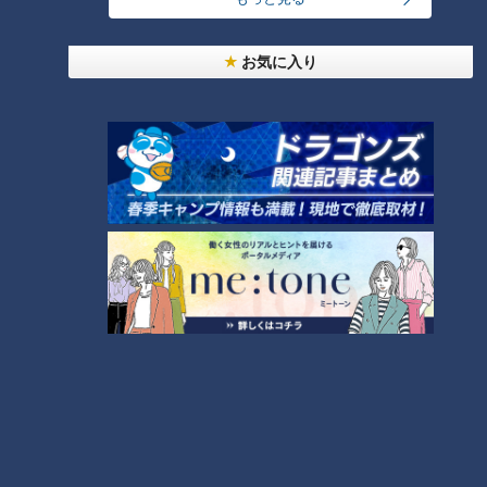
1
お気に入り
大学のサークルで増える？複数のスポーツを融合さ
せた「ピックルボール」
「心筋梗塞」生死の分かれ道は？…“夏の厳しい暑
さ”もきっかけに！発症前のキケンなサインと対処
4
法
2
本場アメリカの味に舌鼓！ボリューム満点グルメか
らレトロ史料館まで！愛知・東海市の感動スポット
5
3選
3
師匠は鶴瓶。笑福亭鉄瓶が語る弟子入りまでの苦難
友廣アナの自転車旅｜愛知・蒲郡市へ！三河湾ぐる