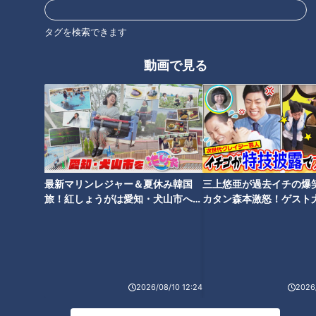
タグを検索できます
麦茶は菌が増えやすい！？食中
毒の危険も！？正しい麦茶の作
石丸幹二「すごい痩せました
動画で見る
り方とは
ね！」…世界一楽なスクワッ
ト！？ダイエットのスペシャリ
ストに学ぶ「無理なくやせる方
法」
最新マリンレジャー＆夏休み韓国
三上悠亜が過去イチの爆
「すすぎ」は最低2回！？“洗濯
旅！紅しょうがは愛知・犬山市へ
カタン森本激怒！ゲスト
王子”直伝！梅雨の部屋干しの嫌
今治タオルが枕に変身！？片手
【花咲かタイムズ】
【ともだちたまご】
な臭い解消法とは
で使えるスティックタイプも！
ちょっと変わった進化系タオル
をご紹介
2026/08/10 12:24
2026/