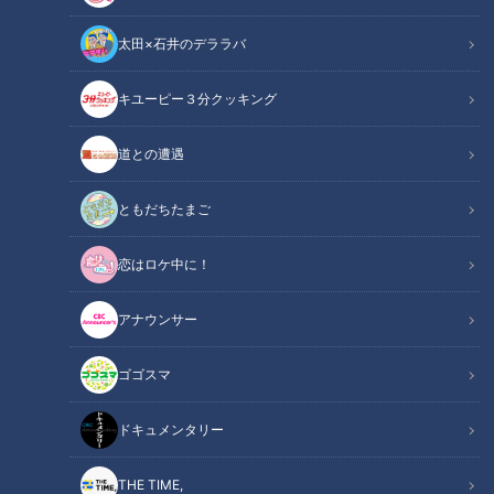
太田×石井のデララバ
キユーピー３分クッキング
道との遭遇
他人には言えない...女性器の色が変わる悩み
ともだちたまご
この記事の画像
（全1枚）
恋はロケ中に！
アナウンサー
ゴゴスマ
記事に戻る
ドキュメンタリー
この記事を見たあなたへのおすすめ
THE TIME,