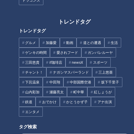
ドラゴンズ
トレンドタグ
トレンドタグ
まるでウォータースライダー！
フランス人は菓子店「シャトレ
近鉄特急「ひのとり」展望席最
ーゼ」の店名に顔を赤らめる？
グルメ
加藤愛
動画
道との遭遇
生活
前列を初体験
ゲンキの時間
愛されフード
ガンバレルーヤ
タグ
三田悠貴
if珈琲店
newsX
スポーツ
チャント！
ナガシマスパーランド
三上悠亜
健康
ラジチューブ
下呂温泉
中田翔
中部国際空港
坂下千里子
山内彩加
瀬藤亮太
町中華
紅しょうが
鉄道
おでかけ
かとうかず子
アナ出演
オススメ関連コンテンツ
エンタメ
タグ検索