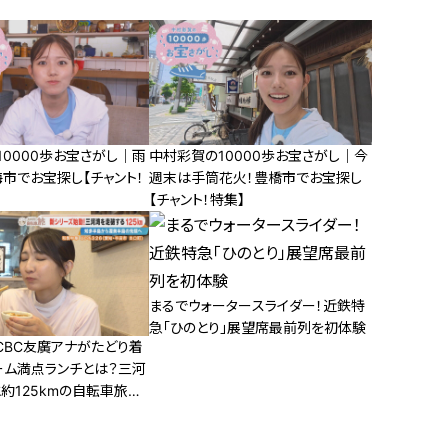
0000歩お宝さがし｜雨
中村彩賀の10000歩お宝さがし｜今
市でお宝探し【チャント！
週末は手筒花火！豊橋市でお宝探し
【チャント！特集】
まるでウォータースライダー！近鉄特
急「ひのとり」展望席最前列を初体験
CBC友廣アナがたどり着
ーム満点ランチとは？三河
約125kmの自転車旅ス