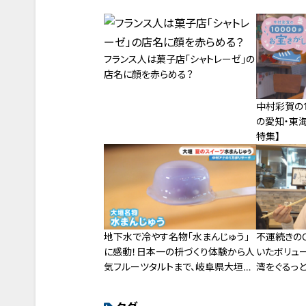
フランス人は菓子店「シャトレーゼ」の
店名に顔を赤らめる？
中村彩賀の1
の愛知・東海
特集】
地下水で冷やす名物「水まんじゅう」
不運続きの
に感動！日本一の枡づくり体験から人
いたボリュ
気フルーツタルトまで、岐阜県大垣市
湾をぐるっと
のお宝スポット3選
タート！