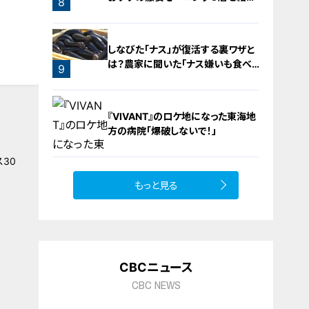
8
介！
しなびた「ナス」が復活する裏ワザと
は？農家に聞いた「ナス嫌いも食べ
9
られる」アイデアレシピを大公開
『VIVANT』のロケ地になった東海地
方の病院「爆破しないで！」
30
もっと見る
10
CBCニュース
CBC NEWS