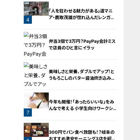
「人を狂わせる魅力がある」道マニ
ア・鹿取茂雄が惚れ込んだレンガの
4
橋梁とは？未公開の道3選
3
弁当3個で3万円？PayPay会計ミス
で店員のひと言にイラッ
美味しさと栄養、ダブルでアップ！と
うもろこしのバター醤油炊き込みご
飯
5
今年も開催！「あったらいいな」をみ
んなで考える 小学生向けワークショ
7
ップを大府市で開催
6
300円でパン食べ放題も！？岐阜の
おすすめ激安モーニング３店を紹