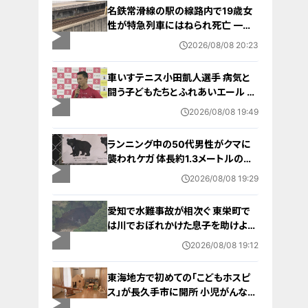
名鉄常滑線の駅の線路内で19歳女
性が特急列車にはねられ死亡 一部
区間で一時運転見合わせに お盆休
2026/08/08 20:23
みで空港へ向かう旅行客に影響 愛
知・知多市
車いすテニス小田凱人選手 病気と
闘う子どもたちとふれあいエール ス
ポーツの楽しさ伝える 名古屋・緑区
2026/08/08 19:49
ランニング中の50代男性がクマに
襲われケガ 体長約1.3メートルのツ
キノワグマに腕や足をかまれる 「つ
2026/08/08 19:29
いに出たかなという感じ」と近隣住
人 東海地方で今年度初の人身被害
愛知で水難事故が相次ぐ 東栄町で
岐阜・高山市
は川でおぼれかけた息子を助けよう
とし父親が心肺停止の状態で搬送
2026/08/08 19:12
田原市ではサーフィン中に公務員の
男性（46）がおぼれ死亡
東海地方で初めての「こどもホスピ
ス」が長久手市に開所 小児がんなど
重い病気の子どもと家族を支える施