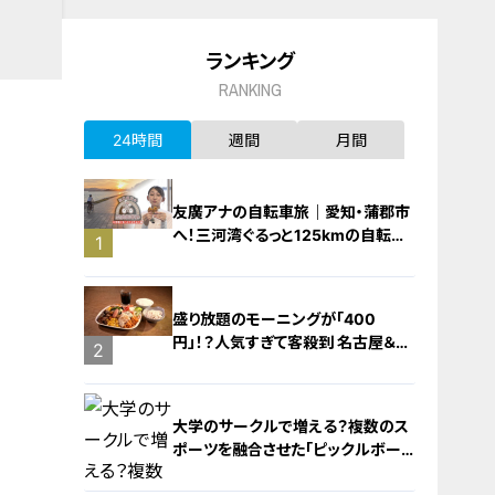
ランキング
RANKING
24時間
週間
月間
友廣アナの自転車旅｜愛知・蒲郡市
へ！三河湾ぐるっと125kmの自転車
1
旅！【チャント！特集】
盛り放題のモーニングが「400
円」！？人気すぎて客殺到 名古屋＆岐
2
阜の「激安モーニング」とは？
大学のサークルで増える？複数のス
ポーツを融合させた「ピックルボー
ル」