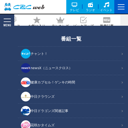
テレビ
ラジオ
イベント
MENU
ニュース
お気に入り
ランキング
ピックアップ
新着記事
CBC MAGAZINE
番組一覧
CBCテレビ製作のドキュメンタリー番組
「評価不能γ ワクチンの影」が、日本
チャント！
民間放送連盟賞中部・北陸の報道部門で
1位に！
newsX（ニュースクロス）
健康カプセル！ゲンキの時間
記事に戻る
中日クラウンズ
中日ドラゴンズ関連記事
花咲かタイムズ