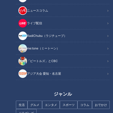
この記事を見たあなたへのおすすめ
ニュースコラム
ライブ配信
RadiChubu（ラジチューブ）
CBCテレビ制作「ハートフルワ
放送文化基金賞 エンターテイン
me:tone（ミートーン）
ールド」がギャラクシー賞＜優
メント部門でCBCテレビの「歩
秀賞＞ 「評価不能γ ワクチン
道・車道バラエティ 道との遭
「ビートルズ」とCBC
の影」は＜奨励賞＞を受賞
遇」が最優秀賞を受賞
アジア大会 愛知・名古屋
ジャンル
【特集】AIに奪われない？“ブル
「日本一狭い車線は何セン
ーカラー”が人気 人間しかでき
チ？」道マニアがマニアックな
生活
グルメ
エンタメ
スポーツ
コラム
おでかけ
ない仕事に注目【newsX】
道クイズに挑戦！知られざるプ
ライベート道探索秘話も