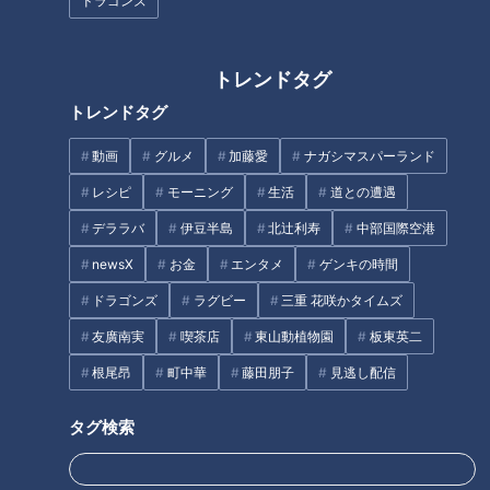
ドラゴンズ
トレンドタグ
トレンドタグ
井上竜は交流戦明け勝ち越しス
「太田×石井のデララバトーク
動画
グルメ
加藤愛
ナガシマスパーランド
タート！それでも気になる２つ
ライブ」第4弾が8/19(水)に開催
の采配ポイント
決定！～チケット販売は7月22
レシピ
モーニング
生活
道との遭遇
日(水) 午前10時より開始～
タグ
デララバ
伊豆半島
北辻利寿
中部国際空港
newsX
お金
エンタメ
ゲンキの時間
PR TIMES
ドラゴンズ
ラグビー
三重 花咲かタイムズ
友廣南実
喫茶店
東山動植物園
板東英二
根尾昂
町中華
藤田朋子
見逃し配信
オススメ関連コンテンツ
タグ検索