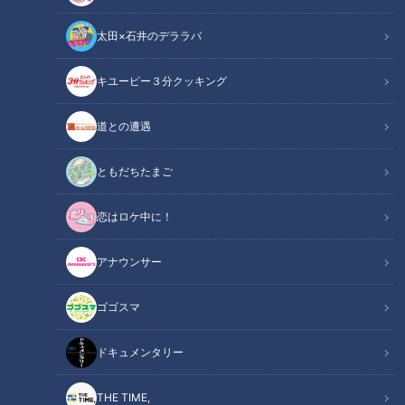
太田×石井のデララバ
キユーピー３分クッキング
道との遭遇
CBCテレビ製作のドキュメンタリー番組「評価不能γ ワクチンの影」
が、日本民間放送連盟賞中部・北陸の報道部門で1位に！
ともだちたまご
この記事の画像
（全1枚）
恋はロケ中に！
アナウンサー
ゴゴスマ
ドキュメンタリー
記事に戻る
THE TIME,