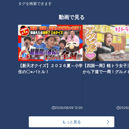
タグを検索できます
動画で見る
33歳の“寝たきり社長” 視線と指
「給食の質と量を下げない」は
一本で会社経営 「働けるチャン
実現できる？自治体で格差も…
スが広がると知ってもらいた
物価高騰で苦しむ学校現場と国
い」 障害者の可能性を広げる驚
の無償化政策の実態
きの最新技術
【新天才クイズ】２０２６夏～小学
【四国一周】軽トラ女子
生の〇×バトル！
から下道で一周！グルメ
【最新話】魚鱗癬は“不快な病名
イブ⑳
だ”という指摘も…濱口家の受け
止めは？ ～配信型ドキュメン
タリー「ピエロと呼ばれた息
子」第１３５話
2026/08/09 12:00
2026/
もっと見る