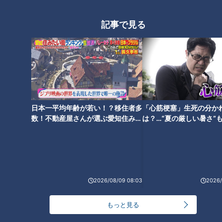
記事で見る
ランキング
RANKING
日本一平均年齢が若い！？移住者多
「心筋梗塞」生死の分か
24時間
週間
月間
数！不動産屋さんが選ぶ愛知住みた
は？…“夏の厳しい暑さ”
い街ランキング1位は？
に！発症前のキケンなサ
NEW
法
「心筋梗塞」生死の分かれ道は？…“夏の厳しい暑
1
さ”もきっかけに！発症前のキケンなサインと対処
法
2026/08/09 08:03
2026/
「すごい痩せましたね！」…世界一楽なスクワッ
ト！？ダイエットのスペシャリストに学ぶ「無理な
2
もっと見る
くやせる方法」