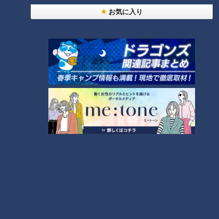
「夏の脳梗塞」熱中症に似ている！？…生死の分か
お気に入り
れ道！経験者から学ぶ“発症時の身体の異変”
3
ＣＢＣ小川実桜アナ、呪術廻戦展で痛感した「自分
に一番遠い職業」
大学のサークルで増える？複数のスポーツを融合さ
せた「ピックルボール」
助かった命を守るには？熊本地震、初の災害関連死
か
4
友廣アナの自転車旅｜愛知・蒲郡市へ！三河湾ぐる
っと125kmの自転車旅！【チャント！特集】
7