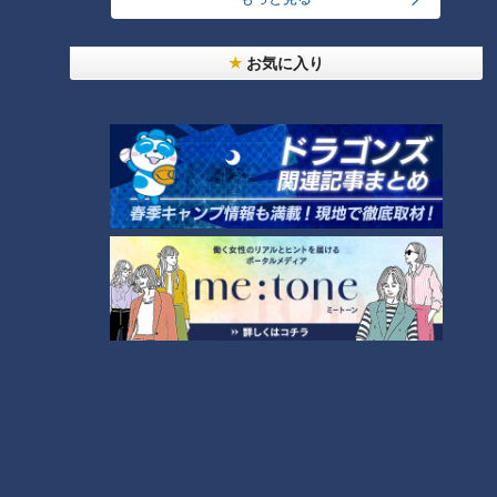
大学のサークルで増える？複数のスポーツを融合さ
せた「ピックルボール」
お気に入り
300円でパン食べ放題も！？岐阜のおすすめ激安モ
ーニング３店を紹介！
4
「人を狂わせる魅力がある」道マニア・鹿取茂雄が
惚れ込んだレンガの橋梁とは？未公開の道3選
5
3
弁当3個で3万円？PayPay会計ミスで店員のひと言
にイラッ
今年も開催！「あったらいいな」をみんなで考える
小学生向けワークショップを大府市で開催
7