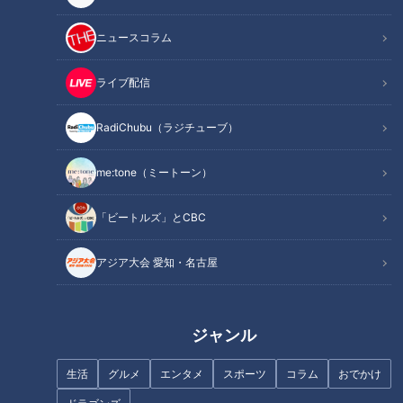
この記事を見たあなたへのおすすめ
ニュースコラム
ライブ配信
RadiChubu（ラジチューブ）
フランス人は菓子店「シャトレ
まるでウォータースライダー！
ーゼ」の店名に顔を赤らめる？
近鉄特急「ひのとり」展望席最
me:tone（ミートーン）
前列を初体験
「ビートルズ」とCBC
アジア大会 愛知・名古屋
ジャンボ海水プールよりひと足
先にオープン「スパキッズ」
リフレッシュ特化型＆モーニン
ジャンル
グ付き！サウナでととのえば気
分すっきり！東海エリアの最
生活
グルメ
エンタメ
スポーツ
コラム
おでかけ
新“スパ施設”とは