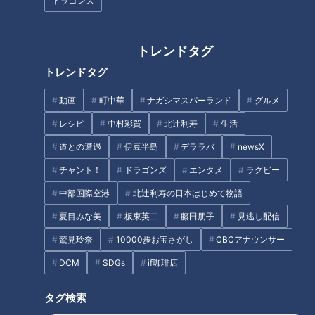
ドラゴンズ
トレンドタグ
「夜だけ現れる地上の天の川」
が岐阜のストーンミュージアム
トレンドタグ
地下水で冷やす名物「水まんじ
にあった
ゅう」に感動！日本一の枡づく
動画
町中華
ナガシマスパーランド
グルメ
り体験から人気フルーツタルト
まで、岐阜県大垣市のお宝スポ
レシピ
中村彩賀
北辻利寿
生活
タグ
ット3選
道との遭遇
伊豆半島
デララバ
newsX
PR TIMES
チャント！
ドラゴンズ
エンタメ
ラグビー
中部国際空港
北辻利寿の日本はじめて物語
夏目みな美
板東英二
藤田朋子
見逃し配信
オススメ関連コンテンツ
鷲見玲奈
10000歩お宝さがし
CBCアナウンサー
DCM
SDGs
if珈琲店
タグ検索