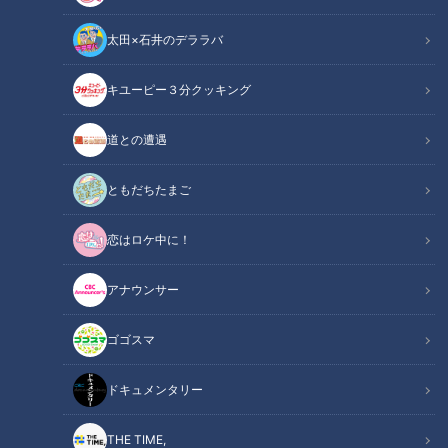
太田×石井のデララバ
キユーピー３分クッキング
道との遭遇
CBC・TBS系「ゴゴスマ」、関東で初の年間視聴率1位、名古屋は２年連
ともだちたまご
続１位！
恋はロケ中に！
この記事の画像
（全1枚）
アナウンサー
ゴゴスマ
ドキュメンタリー
記事に戻る
THE TIME,