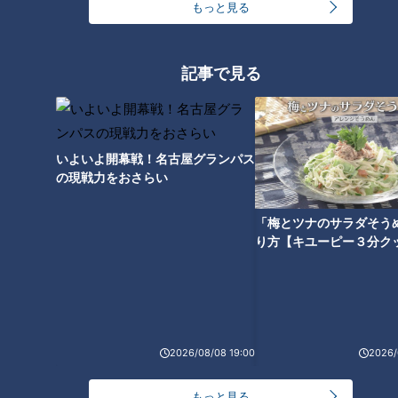
もっと見る
記事で見る
ランキング
RANKING
いよいよ開幕戦！名古屋グランパス
の現戦力をおさらい
24時間
週間
月間
「梅とツナのサラダそう
友廣アナの自転車旅｜愛知・蒲郡市へ！三河湾ぐる
り方【キユーピー３分ク
っと125kmの自転車旅！【チャント！特集】
1
盛り放題のモーニングが「400円」！？人気すぎて
客殺到 名古屋＆岐阜の「激安モーニング」とは？
2
2026/08/08 19:00
2026/
もっと見る