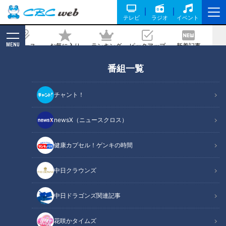
テレビ
ラジオ
イベント
MENU
ニュース
お気に入り
ランキング
ピックアップ
新着記事
CBC MAGAZINE
番組一覧
CBC・TBS系「ゴゴスマ」、関東で初の
年間視聴率1位、名古屋は２年連続１
チャント！
位！
newsX（ニュースクロス）
記事に戻る
健康カプセル！ゲンキの時間
中日クラウンズ
中日ドラゴンズ関連記事
花咲かタイムズ