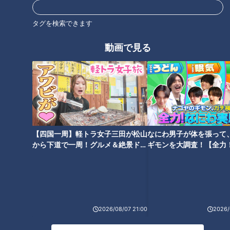
【北海道】最果て・野付半島の
「正月太り」名医おすすめダイ
タグを検索できます
立入禁止エリアでまさかの…
エット食材は？…今日から始め
【道との遭遇】
る「正月太り」改善法
動画で見る
【家計お助けWEEK】無料で遊
【四国一周】軽トラ女子三田が松山
なにわ男子が体を張って
べる！ドーム19個分の広さの豊
から下道で一周！グルメ＆絶景ドラ
ギモンを大調査！【全力
田市「鞍ヶ池公園」【チャン
イブ⑳
験部～ナゴヤのギモン、
ト！特集】
～】
2026/08/07 21:00
2026/