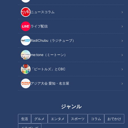
ニュースコラム
ライブ配信
RadiChubu（ラジチューブ）
お酢どころのドリンクにお寿
「ゴールする喜びを、全細胞で
司、激アツ温泉も堪能？ 人気プ
感じることができた！」ながつ
me:tone（ミートーン）
ロレスラー棚橋弘至が行く『愛
の「地名しりとりの旅」完結！
知県東海市』の旅
感謝の気持ちを込めて全国お礼
参りへ！
「ビートルズ」とCBC
アジア大会 愛知・名古屋
【レギュラー化!?てぃ先生の“子
考えよう！学校のルール それ
育てお悩み相談室”第2弾】あと
って本当に必要？
ジャンル
10分、生でしゃべります#64
生活
グルメ
エンタメ
スポーツ
コラム
おでかけ