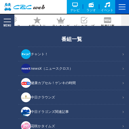
テレビ
ラジオ
イベント
MENU
ニュース
お気に入り
ランキング
ピックアップ
新着記事
CBC MAGAZINE
番組一覧
【期間限定再配信】地上波版大家族チャ
ンネル第五弾 愛知の子だくさんファミ
チャント！
リー 衝撃の夏ＳＰ（前編）
newsX（ニュースクロス）
記事に戻る
健康カプセル！ゲンキの時間
中日クラウンズ
中日ドラゴンズ関連記事
花咲かタイムズ