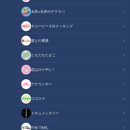
太田×石井のデララバ
キユーピー３分クッキング
【期間限定再配信】地上波版大家族チャンネル第五弾 愛知の子だくさ
道との遭遇
んファミリー 衝撃の夏ＳＰ（前編）
ともだちたまご
この記事の画像
（全1枚）
恋はロケ中に！
アナウンサー
ゴゴスマ
記事に戻る
ドキュメンタリー
この記事を見たあなたへのおすすめ
THE TIME,