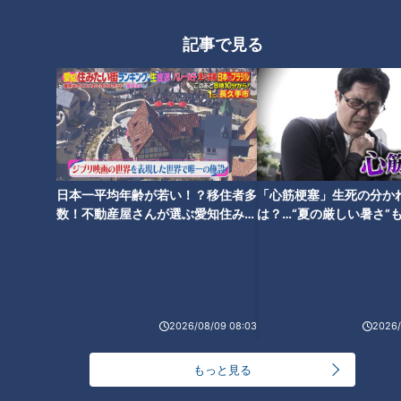
避暑地で食べ放題！？
記事で見る
日本一平均年齢が若い！？移住者多
「心筋梗塞」生死の分か
数！不動産屋さんが選ぶ愛知住みた
は？…“夏の厳しい暑さ”
い街ランキング1位は？
に！発症前のキケンなサ
法
ランキング
RANKING
2026/08/09 08:03
2026/
24時間
週間
月間
もっと見る
NEW