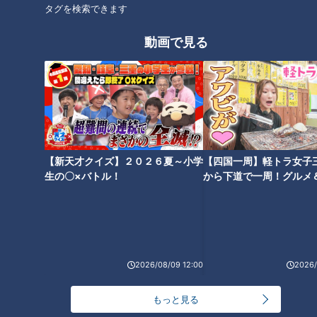
タグを検索できます
【11人大家族上田家】夏を満喫
【大家族ママのリフォーム
大家族旅行！そうめん4000グ
DIY】劇的変化！ついにリフォ
動画で見る
ラム爆食い！？
ーム完成！？
【11人大家族上田家】子どもた
【総集編】大家族・庄子家ママ
【新天才クイズ】２０２６夏～小学
【四国一周】軽トラ女子
ちはしゃぎまくり！？家族旅行
×上田家ママがスーパー・CoCo
生の〇×バトル！
から下道で一周！グルメ
イブ⑳
総集編！
壱＆マックで爆買い！？
2026/08/09 12:00
2026/
【11人大家族が行く！】猛暑を
もっと見る
忘れる超～ひんやり旅！ 人気