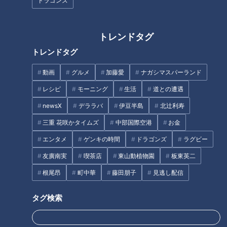
ドラゴンズ
トレンドタグ
番組視聴者に遭遇！地名しりと
映え～！な男が、映えづくしの
トレンドタグ
りはグルメと人情の旅？東海3
あの街へ！ 名言・格言も連
県で「り」のつく地名は見つか
発！？
動画
グルメ
加藤愛
ナガシマスパーランド
るのか
レシピ
モーニング
生活
道との遭遇
タグ
newsX
デララバ
伊豆半島
北辻利寿
動画
大家族
三重 花咲かタイムズ
中部国際空港
お金
エンタメ
ゲンキの時間
ドラゴンズ
ラグビー
友廣南実
喫茶店
東山動植物園
板東英二
オススメ関連コンテンツ
根尾昂
町中華
藤田朋子
見逃し配信
タグ検索