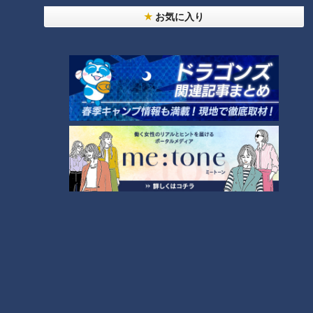
「心筋梗塞」生死の分かれ道は？…“夏の厳しい暑
お気に入り
1
さ”もきっかけに！発症前のキケンなサインと対処
法
「すごい痩せましたね！」…世界一楽なスクワッ
ト！？ダイエットのスペシャリストに学ぶ「無理な
2
くやせる方法」
「夏の脳梗塞」熱中症に似ている！？…生死の分か
れ道！経験者から学ぶ“発症時の身体の異変”
3
ＣＢＣ小川実桜アナ、呪術廻戦展で痛感した「自分
に一番遠い職業」
大学のサークルで増える？複数のスポーツを融合さ
せた「ピックルボール」