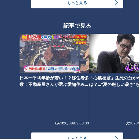
もっと見る
記事で見る
ランキング
RANKING
24時間
週間
月間
ＣＢＣ小川実桜アナ、呪術廻戦展で痛感した「自分
に一番遠い職業」
日本一平均年齢が若い！？移住者多
「心筋梗塞」生死の分か
数！不動産屋さんが選ぶ愛知住みた
は？…“夏の厳しい暑さ”
い街ランキング1位は？
に！発症前のキケンなサ
大学のサークルで増える？複数のスポーツを融合さ
法
せた「ピックルボール」
友廣アナの自転車旅｜愛知・蒲郡市へ！三河湾ぐる
2026/08/09 08:03
2026/
っと125kmの自転車旅！【チャント！特集】
1
3
もっと見る