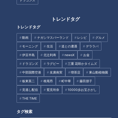
ドラゴンズ
地元の歴史的イベントをどこよ
災害の強い味方。名古屋工業大
りもアツく生放送！CBCテレビ
トレンドタグ
学の「インスタントハウス」と
平日午前の新番組「推そうぜ！
は？
トレンドタグ
アジア大会 愛知・名古屋」９
月１４日スタート！
タグ
動画
ナガシマスパーランド
レシピ
グルメ
モーニング
生活
道との遭遇
デララバ
動画
アナウンサー
南部志穂
伊豆半島
北辻利寿
newsX
お金
ドラゴンズ
ラグビー
三重 花咲かタイムズ
オススメ関連コンテンツ
中部国際空港
友廣南実
喫茶店
東山動植物園
板東英二
根尾昂
町中華
藤田朋子
見逃し配信
鷲見玲奈
10000歩お宝さがし
THE TIME
タグ検索
【疑惑】企画パクリ？MBSウラ
口癖は「知らんけど」！関西出