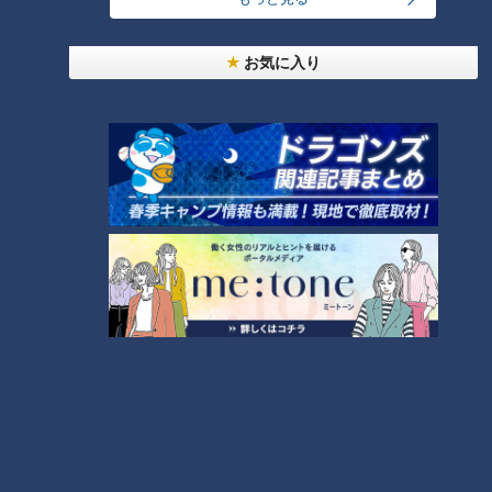
「人を狂わせる魅力がある」道マニア・鹿取茂雄が
お気に入り
惚れ込んだレンガの橋梁とは？未公開の道3選
4
2
「名古屋駅のパン屋さんランキング」第2位＆第1位
を発表！食感の秘密は“焼きたてを瞬間冷凍”？「ル
5
シュプレーム」の食パンへのこだわり
「すごい痩せましたね！」…世界一楽なスクワッ
ト！？ダイエットのスペシャリストに学ぶ「無理な
6
くやせる方法」
「夏の脳梗塞」熱中症に似ている！？…生死の分か
れ道！経験者から学ぶ“発症時の身体の異変”
7
「糖尿病」夏の食生活に注意！…血糖値スパイクが
起きているサインは？糖尿病の予防・改善法
8