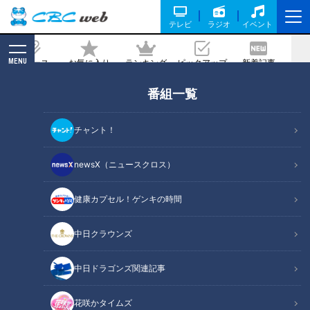
テレビ
ラジオ
イベント
MENU
ニュース
お気に入り
ランキング
ピックアップ
新着記事
CBC MAGAZINE
番組一覧
小学生が料理の腕やアイデアで競う「花
咲かキッチン☆キッズグランプリ」初開
チャント！
催！！
newsX（ニュースクロス）
記事に戻る
健康カプセル！ゲンキの時間
中日クラウンズ
中日ドラゴンズ関連記事
花咲かタイムズ