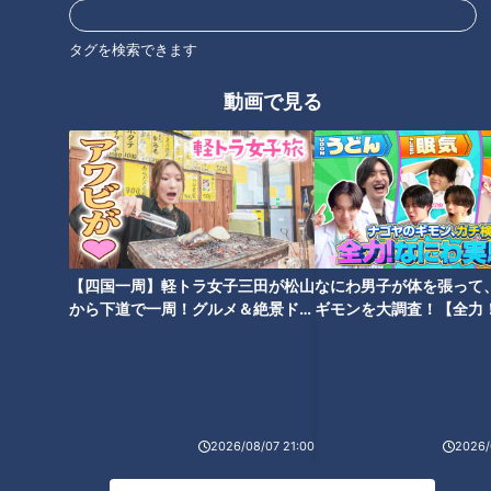
オモテレビさん！きちんと説明
身のCBC小川実桜アナに「100
させてください！
の質問」！入れ替わるなら大谷
タグを検索できます
翔平選手になりたい！？
動画で見る
【撃沈】友廣アナが高級クラブ
【仕事の日】柳沢アナが自撮り
のママに弟子入り！も説教連
でお仕事の1日に密着！チャン
発？果たしてコミュニケーショ
ト！、ナレ撮り、YouTube…地
ンマスターになれるのか！？
方局アナウンサーのルーティン
【四国一周】軽トラ女子三田が松山
なにわ男子が体を張って
とは？
から下道で一周！グルメ＆絶景ドラ
ギモンを大調査！【全力
イブ⑳
験部～ナゴヤのギモン、
～】
2026/08/07 21:00
2026/