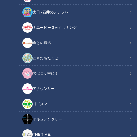
太田×石井のデララバ
キユーピー３分クッキング
小学生が料理の腕やアイデアで競う「花咲かキッチン☆キッズグランプ
道との遭遇
リ」初開催！！
ともだちたまご
この記事の画像
（全1枚）
恋はロケ中に！
アナウンサー
ゴゴスマ
記事に戻る
ドキュメンタリー
この記事を見たあなたへのおすすめ
THE TIME,