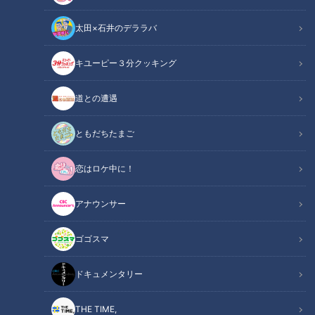
太田×石井のデララバ
キユーピー３分クッキング
【疑惑】企画パクリ？MBSウラオモテレビさん！きちんと説明させてく
ださい！
道との遭遇
この記事の画像
（全1枚）
ともだちたまご
恋はロケ中に！
アナウンサー
ゴゴスマ
記事に戻る
ドキュメンタリー
この記事を見たあなたへのおすすめ
THE TIME,