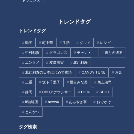
ドラゴンズ
「人を狂わせる魅力がある」道
【日本縦断】軽トラ女子が本州
トレンドタグ
マニア・鹿取茂雄が惚れ込んだ
を縦断して絶景・絶品を巡る旅
トレンドタグ
レンガの橋梁とは？未公開の道
⑤【道との遭遇】
3選
動画
町中華
生活
グルメ
レシピ
タグ
中村彩賀
ドラゴンズ
チャント！
道との遭遇
動画
アナウンサー
エンタメ
友廣南実
北辻利寿
北辻利寿の日本はじめて物語
CANDY TUNE
お金
三重
坂下千里子
夏目みな美
角上清司
オススメ関連コンテンツ
静岡
CBCアナウンサー
DCM
SDGs
if珈琲店
newsX
あみやき亭
おでかけ
とんかつ
タグ検索