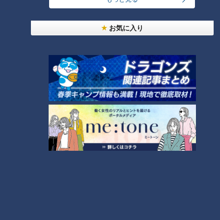
【全力！なにわ実験部～ナゴヤのギモン、ガチ検証
お気に入り
～】にんじんプリン
4
2
美味しさと栄養、ダブルでアップ！とうもろこしの
バター醤油炊き込みご飯
なにわ男子が体を張って、ナゴヤのギモンを大調
査！【全力！なにわ実験部～ナゴヤのギモン、ガチ
6
検証～】
【全力！なにわ実験部～ナゴヤのギモン、ガチ検証
～】キャロットフレンチロースト
7
5
NEW
本場アメリカの味に舌鼓！ボリューム満点グルメか
8