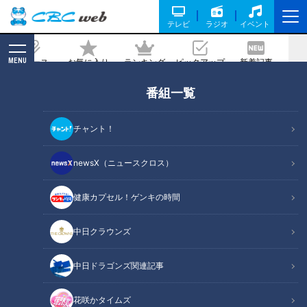
テレビ
ラジオ
イベント
MENU
ニュース
お気に入り
ランキング
ピックアップ
新着記事
CBC MAGAZINE
番組一覧
【疑惑】企画パクリ？MBSウラオモテレ
ビさん！きちんと説明させてください！
チャント！
記事に戻る
newsX（ニュースクロス）
健康カプセル！ゲンキの時間
中日クラウンズ
中日ドラゴンズ関連記事
花咲かタイムズ