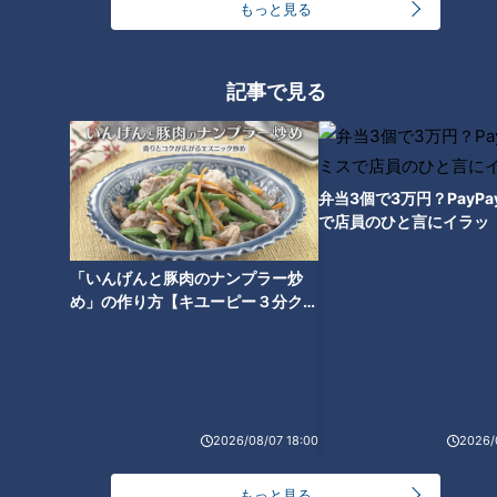
もっと見る
記事で見る
ランキング
RANKING
24時間
週間
月間
弁当3個で3万円？PayP
で店員のひと言にイラッ
友廣アナの自転車旅｜愛知・蒲郡市へ！三河湾ぐる
「いんげんと豚肉のナンプラー炒
っと125kmの自転車旅！【チャント！特集】
1
め」の作り方【キユーピー３分クッ
キング】
コスプレサミット、ワクワクさん、アジア大会楽
曲…愛知県の話題あれこれ
2026/08/07 18:00
2026/
【全力！なにわ実験部～ナゴヤのギモン、ガチ検証
～】しらたきで作った豚バラミンチの油そば
3
もっと見る