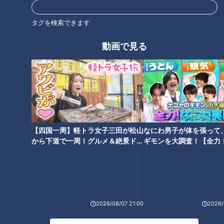
口癖は「知らんけど」！関西出
【撃沈】友廣アナが高級クラブ
身のCBC小川実桜アナに「100
のママに弟子入り！も説教連
タグを検索できます
の質問」！入れ替わるなら大谷
発？果たしてコミュニケーショ
翔平選手になりたい！？
ンマスターになれるのか！？
動画で見る
【仕事の日】柳沢アナが自撮り
トークで大事なのは「間」！若
でお仕事の1日に密着！チャン
狭アナが若手アナにトーク術を
ト！、ナレ撮り、YouTube…地
伝授！滑った時の心構えは？
【四国一周】軽トラ女子三田が松山
なにわ男子が体を張って
方局アナウンサーのルーティン
から下道で一周！グルメ＆絶景ドラ
ギモンを大調査！【全力
とは？
イブ⑳
験部～ナゴヤのギモン、
～】
2026/08/07 21:00
2026/