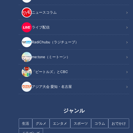
ニュースコラム
ライブ配信
【祝5万人】ウラオモ大反省会
【四国一周】軽トラ女子三田が
RadiChubu（ラジチューブ）
に行ってきた柳沢P #みてちょ
松山から下道で一周！グルメ＆
てれび #柳沢アナ #榊原アナ #
絶景ドライブ⑱
夏目アナ #永岡アナ #CBC
me:tone（ミートーン）
「ビートルズ」とCBC
アジア大会 愛知・名古屋
「筋を通してないのもある」
【道マニア】奈良・ダム渇水で
CBCアナウンサーYouTube「み
出現？国道沿いに見える“謎の構
てちょてれび」にパクリ疑惑？
造物”に行ってみたら…【道との
ジャンル
MBS「ウラオモテレビ」との関
遭遇】
係とは？
生活
グルメ
エンタメ
スポーツ
コラム
おでかけ