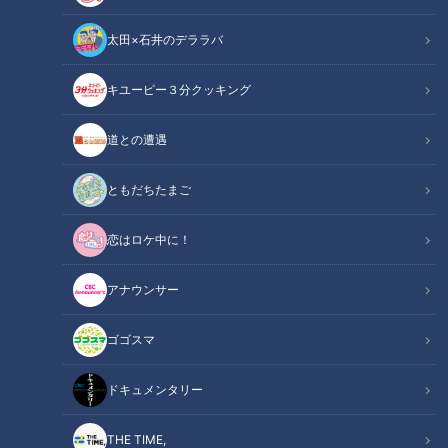
太田×石井のデララバ
キユーピー３分クッキング
道との遭遇
CBCテレビ / TBS『THE TIME，』
ともだちたまご
この記事の画像
（全6枚）
恋はロケ中に！
アナウンサー
ゴゴスマ
ドキュメンタリー
THE TIME,