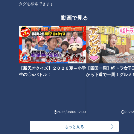
タグを検索できます
オススメ関連コンテンツ
動画で見る
わかさけいいちくん再び！CBC
CBC若狭アナがくだを巻く！
【新天才クイズ】２０２６夏～小学
【四国一周】軽トラ女子
若狭アナがヨーヨー世界チャン
『THE TIME,』中継に「取り扱
生の〇×バトル！
から下道で一周！グルメ
ピオンのスゴ技を紹介！
い注意」なお酒が登場！
イブ⑳
2026/08/09 12:00
2026/
わかさけいいちくん(8)の笑撃！
もっと見る
CBC若狭アナが『THE TIME,』