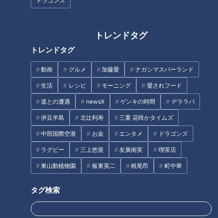
ドラゴンズ
GENERATIONS参戦！絶対二度
見しちゃう仰天グルメ3連発！
トレンドタグ
CBC若狭アナが体操服で“華
【花咲かタイムズ】
麗？”にジャンプ！トランポリン
トレンドタグ
のアトラクションを生実況で紹
介！
動画
グルメ
加藤愛
ナガシマスパーランド
生活
レシピ
モーニング
愛されフード
道との遭遇
newsX
ゲンキの時間
デララバ
伊豆半島
北辻利寿
三重 花咲かタイムズ
CBCの若狭アナが90歳洋菓子店
若狭アナが三重県伊勢市で巨大
中部国際空港
お金
エンタメ
ドラゴンズ
主の愛されアップルパイを紹
凧あげに挑戦！76歳の立体凧作
ラグビー
三上悠亜
友廣南実
喫茶店
介！ベテランの技を生実況！
家のスゴ技を紹介！
東山動植物園
板東英二
根尾昂
町中華
タグ
タグ検索
エンタメ
THE TIME
若狭敬一