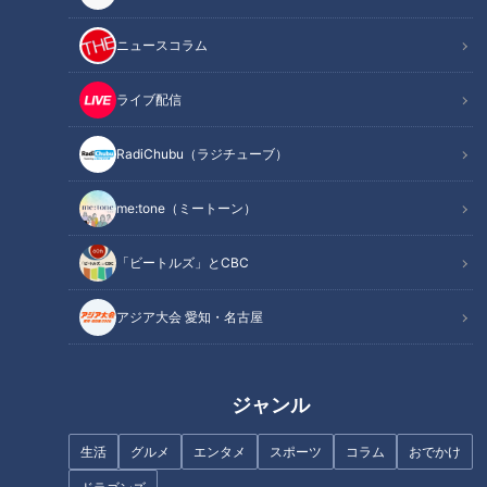
記事に戻る
ニュースコラム
ライブ配信
この記事を見たあなたへのおすすめ
RadiChubu（ラジチューブ）
me:tone（ミートーン）
「ビートルズ」とCBC
超一流シェフのガチ審査！人気
企画スイーツジャッジ！【花咲
アジア大会 愛知・名古屋
CBC若狭アナがシュートボクシ
かタイムズ】
ングに挑戦！日本一4回の天才
格闘技少年とスパーリング！
ジャンル
生活
グルメ
エンタメ
スポーツ
コラム
おでかけ