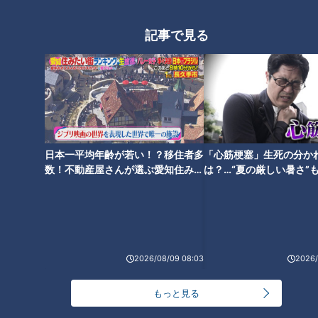
中継に登場！
記事で見る
日本一平均年齢が若い！？移住者多
「心筋梗塞」生死の分か
数！不動産屋さんが選ぶ愛知住みた
は？…“夏の厳しい暑さ”
い街ランキング1位は？
に！発症前のキケンなサ
法
ランキング
RANKING
2026/08/09 08:03
2026/
24時間
週間
月間
もっと見る
NEW