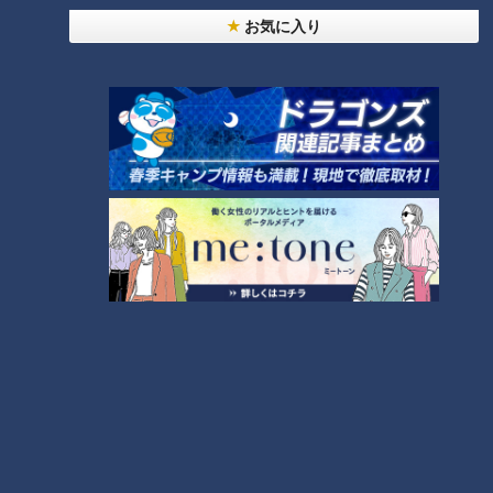
「心筋梗塞」生死の分かれ道は？…“夏の厳しい暑
1
お気に入り
さ”もきっかけに！発症前のキケンなサインと対処
法
NEW
モーニング娘。‘26井上春華がハロメンで仲良くし
たいと思っている人は？
「すごい痩せましたね！」…世界一楽なスクワッ
ト！？ダイエットのスペシャリストに学ぶ「無理な
3
くやせる方法」
大学のサークルで増える？複数のスポーツを融合さ
せた「ピックルボール」
2
「夏の脳梗塞」熱中症に似ている！？…生死の分か
れ道！経験者から学ぶ“発症時の身体の異変”
5
友廣アナの自転車旅｜愛知・蒲郡市へ！三河湾ぐる