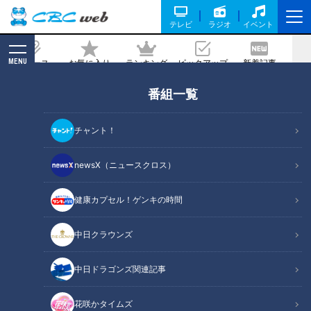
テレビ
ラジオ
イベント
MENU
ニュース
お気に入り
ランキング
ピックアップ
新着記事
CBC MAGAZINE
番組一覧
CBC若狭アナがマジシャン日本一を紹
介！昭和のおもちゃで超絶スゴ技！
チャント！
記事に戻る
newsX（ニュースクロス）
健康カプセル！ゲンキの時間
中日クラウンズ
中日ドラゴンズ関連記事
花咲かタイムズ