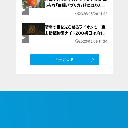
っ赤な「飛騨パプリカ」秋にはりんご
のように甘い 岐阜・高山市の東農
2026/08/09 11:45
園では1日5000個収穫中
暗闇で目を光らせるライオンも 東
山動植物園ナイトZOO初日は約1万
7000人でにぎわう
2026/08/09 11:34
もっと見る