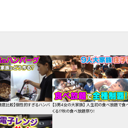
徹底比較】個性的すぎるハンバ
【3男4女の大家族】 人生初の食べ放題で食
くる⁉秋の食べ放題祭り！