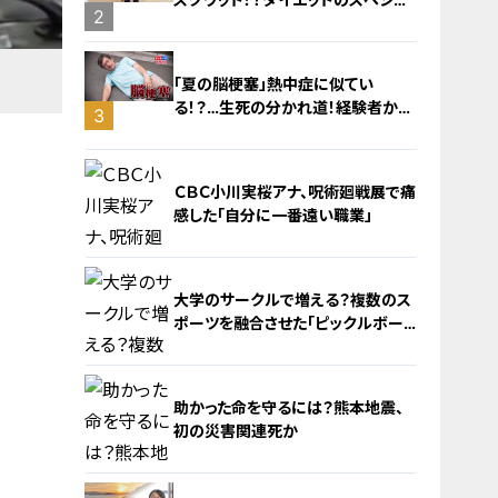
2
リストに学ぶ「無理なくやせる方法」
「夏の脳梗塞」熱中症に似てい
る！？…生死の分かれ道！経験者から
3
学ぶ“発症時の身体の異変”
ＣＢＣ小川実桜アナ、呪術廻戦展で痛
感した「自分に一番遠い職業」
大学のサークルで増える？複数のス
ポーツを融合させた「ピックルボー
ル」
4
助かった命を守るには？熊本地震、
初の災害関連死か