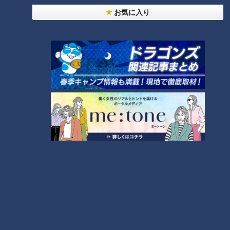
法
お気に入り
「すごい痩せましたね！」…世界一楽なスクワッ
ト！？ダイエットのスペシャリストに学ぶ「無理な
2
くやせる方法」
「夏の脳梗塞」熱中症に似ている！？…生死の分か
れ道！経験者から学ぶ“発症時の身体の異変”
3
大学のサークルで増える？複数のスポーツを融合さ
せた「ピックルボール」
ＣＢＣ小川実桜アナ、呪術廻戦展で痛感した「自分
に一番遠い職業」
友廣アナの自転車旅｜愛知・蒲郡市へ！三河湾ぐる
っと125kmの自転車旅！【チャント！特集】
6