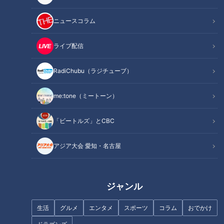
ニュースコラム
記事に戻る
ライブ配信
RadiChubu（ラジチューブ）
この記事を見たあなたへのおすすめ
me:tone（ミートーン）
「ビートルズ」とCBC
アジア大会 愛知・名古屋
東海３県 いま注目のご当地個性
2年半で東海3県に11店舗オープ
派スーパーへ！【花咲かタイム
ン！「ロピア」のプリンには3
ズ】
つの秘密が隠されていた！？東
海3県の街角で急増するスポッ
ジャンル
トに迫る！
生活
グルメ
エンタメ
スポーツ
コラム
おでかけ