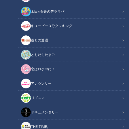
太田×石井のデララバ
キユーピー３分クッキング
CBCテレビ/「チャント！」
道との遭遇
この記事の画像
（全10枚）
ともだちたまご
恋はロケ中に！
アナウンサー
ゴゴスマ
ドキュメンタリー
THE TIME,