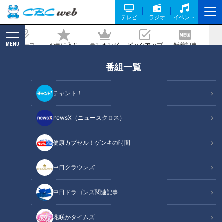
テレビ
ラジオ
イベント
MENU
ニュース
お気に入り
ランキング
ピックアップ
新着記事
CBC MAGAZINE
番組一覧
家計の味方！地域密着型スーパーが驚き
の格安価格を実現している理由
チャント！
記事に戻る
newsX（ニュースクロス）
健康カプセル！ゲンキの時間
中日クラウンズ
中日ドラゴンズ関連記事
花咲かタイムズ