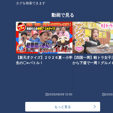
タグを検索できます
オススメ関連コンテンツ
動画で見る
芸能界イチの“コストコマニ
イチボ・マキ・はとちまき…
ア”北斗晶 恐るべき情報量に元
『牛肉の部位、年々増えてない
従業員のコストコ芸人呑まれる
【新天才クイズ】２０２６夏～小学
【四国一周】軽トラ女子
か問題』飛騨牛一頭買いの店で
「コストコ界の神みたい」
生の〇×バトル！
から下道で一周！グルメ
聞いたら33種類出てきた
イブ⑳
2026/08/09 12:00
2026/
ツイート閲覧数1300万回 日本
レンチンで冷たい？電子レンジ
一バズる農家オススメ！超簡単
で温めても冷え冷えの「冷やし
もっと見る
なブロッコリー激うまレシピ
中華」の秘密