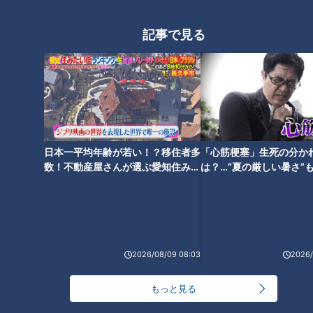
記事で見る
日本一平均年齢が若い！？移住者多
「心筋梗塞」生死の分か
数！不動産屋さんが選ぶ愛知住みた
は？…“夏の厳しい暑さ”
い街ランキング1位は？
に！発症前のキケンなサ
法
ランキング
RANKING
24時間
週間
月間
2026/08/09 08:03
2026/
NEW
もっと見る
「心筋梗塞」生死の分かれ道は？…“夏の厳しい暑
1
さ”もきっかけに！発症前のキケンなサインと対処