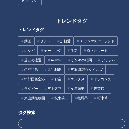
ドラゴンズ
40本のエビフライをタワー
盛り放題のモーニングが「400
トレンドタグ
に！？ 1本あたり110円の激安や
円」！？人気すぎて客殺到 名古
食べ放題も！ 愛知県で愛される
屋＆岐阜の「激安モーニング」
トレンドタグ
驚きの「エビフライメニュー」
とは？
7選
動画
グルメ
加藤愛
ナガシマスパーランド
レシピ
モーニング
生活
愛されフード
道との遭遇
newsX
ゲンキの時間
デララバ
伊豆半島
北辻利寿
三重 花咲かタイムズ
【全力！なにわ実験部～ナゴヤ
「さましておいしいのが当たり
のギモン、ガチ検証～】しらた
前」名古屋駅売り上げNo.1駅弁
中部国際空港
お金
エンタメ
ドラゴンズ
きで作った豚バラミンチの油そ
が半額で買える方法とは！？
ラグビー
三上悠亜
友廣南実
喫茶店
ば
タグ
東山動植物園
板東英二
根尾昂
町中華
生活
チャント！
タグ検索