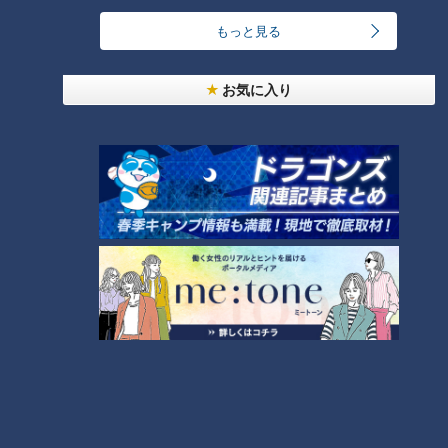
RANKING
もっと見る
24時間
週間
月間
お気に入り
ゴスペラーズ酒井雄二が語る、音頭とあんこの魅力
中村彩賀の10000歩お宝さがし｜グルメ＆名所！
雨の三重・四日市市でお宝探し【チャント！特集】
2
1
「豆腐と天かすの卵とじ丼」の作り方【キユーピー
３分クッキング】
3
汗をかかないと熱中症のリスクあり！汗をかきにく
い人はどうしたらいいの？
4