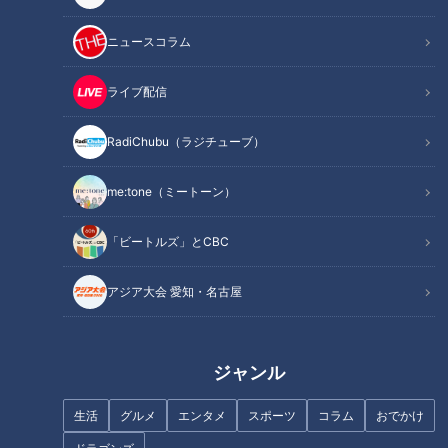
ニュースコラム
ライブ配信
記事に戻る
RadiChubu（ラジチューブ）
この記事を見たあなたへのおすすめ
me:tone（ミートーン）
「ビートルズ」とCBC
アジア大会 愛知・名古屋
岐阜にマチュピチュが！？非日
コレは希少な“天然なめこ”なの
常を味わえる町、岐阜・揖斐川
ジャンル
か…ハナコ岡部が険しすぎる遊
町周辺を、あのお笑いクイーン
歩道で大量のキノコ発見 ジャッ
がぶらり旅
生活
グルメ
エンタメ
スポーツ
コラム
おでかけ
ジした専門家も驚く