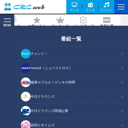
テレビ
ラジオ
イベント
MENU
ニュース
お気に入り
ランキング
ピックアップ
新着記事
CBC MAGAZINE
番組一覧
昭和レトロなものから身近な生活雑貨ま
で、何でもそろう！？評判店の秘密に迫
チャント！
る！
newsX（ニュースクロス）
記事に戻る
健康カプセル！ゲンキの時間
中日クラウンズ
中日ドラゴンズ関連記事
花咲かタイムズ