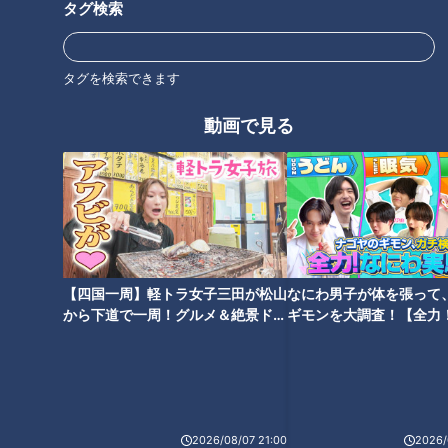
タグ検索
オススメ関連コンテンツ
タグを検索できます
動画で見る
日本最大級のネット中古書店、
花粉症シーズン到来！ 正しい
在庫100万点から効率よく商品
目薬のさし方
を見つける秘密
【四国一周】軽トラ女子三田が松山
なにわ男子が体を張って
から下道で一周！グルメ＆絶景ドラ
ギモンを大調査！【全力
イブ⑳
験部～ナゴヤのギモン、
～】
レンチンで冷たい？電子レンジ
「子どもにスマホ、タブレッ
2026/08/07 21:00
2026/