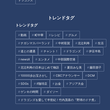
ドラゴンズ
トレンドタグ
トレンドタグ
自閉症の一人息子と父親の日
たっくー＆ナナフシギのツイ
常…90代の現役看護師…ヒュー
跡！都市伝説 #13
動画
町中華
レシピ
グルメ
マンドキュメンタリー総集編
ナガシマスパーランド
中村彩賀
北辻利寿
生活
道との遭遇
チャント！
ドラゴンズ
伊豆半島
newsX
エンタメ
中部国際空港
北辻利寿の日本はじめて物語
夏目みな美
藤田朋子
「ポークソテー アップルソー
「早く働きたい！」コロナ禍を
10000歩お宝さがし
CBCアナウンサー
DCM
ス」の作り方【キユーピー３分
経て、看護師への道を進む生徒
SDGs
if珈琲店
お金
アジア大会
クッキング】
たち 岐阜市『済美高校』衛生看
護科をマヂラブがリポート
ゲンキの時間
ダイソー
タグ
ドラゴンズを愛して半世紀！竹内茂喜の『野球のドテ煮』
生活
チャント！