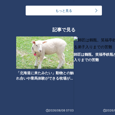
で温めても冷え冷えの「冷やし
ト、見せてもいいの？」 大学
中華」の秘密
教授に問う
もっと見る
海外の旅行客が驚く“究極のグル
メ”！日本生まれの「食品サンプ
記事で見る
ル」にかけた夢
師匠は鶴瓶。笑福亭鉄瓶
入りまでの苦難
「北海道に来たみたい」動物との触
れ合いや乗馬体験ができる牧場がオ
ススメ！不動産屋さんが住みたい街
とは
2026/08/08 07:03
2026/
ランキング