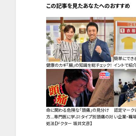
この記事を見たあなたへのおすすめ
簡単にでき
イントで紹介
健康のカギ「腸」の知識を総チェック！
命に関わる危険な「頭痛」の見分け
認定マーク
方…専門医に学ぶ！タイプ別頭痛の対
い企業・職
処法【ドクター 坂井文彦】