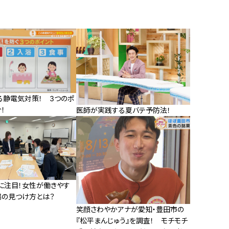
る静電気対策！ 3つのポ
！
医師が実践する夏バテ予防法！
に注目！女性が働きやす
場の見つけ方とは？
笑顔さわやかアナが愛知・豊田市の
『松平まんじゅう』を調査！ モチモチ