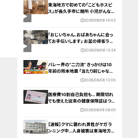
東海地方で初めての「こどもホスピ
ス」が長久手市に開所 小児がんなど
重い病気の子どもと家族を支える施
2026/08/08 14:03
設 利用料は無料 愛知の「長久手の
おうち」
「おじいちゃん、おばあちゃんに会っ
てお手伝いします」 お盆の帰省ラッ
シュが本格化 東海道新幹線下りがピ
2026/08/08 13:24
ーク 名古屋駅も家族連れらで朝から
混雑
バレー界の“二刀流” きっかけは10
年前の熊本地震 ｢当たり前じゃなか
った｣ オフシーズンゼロの過酷スケ
2026/08/08 13:00
ジュール 異例の道を進むワケ【アジ
ア大会 愛知･名古屋2026】
医療費10割自己負担も… 期限切れ
でも使えた従来の健康保険証はつい
に終了 8月以降起こりうるマイナ保
2026/08/08 08:00
険証の“落とし穴” 注意すべき2つの
有効期限
【速報】クマに襲われ男性がケガ ラ
ンニング中…人身被害は東海地方で
今シーズン初めて 岐阜県高山市