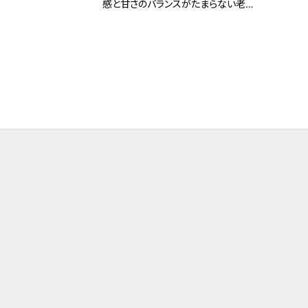
感と甘さのバランスがたまらない老舗
の銘菓！