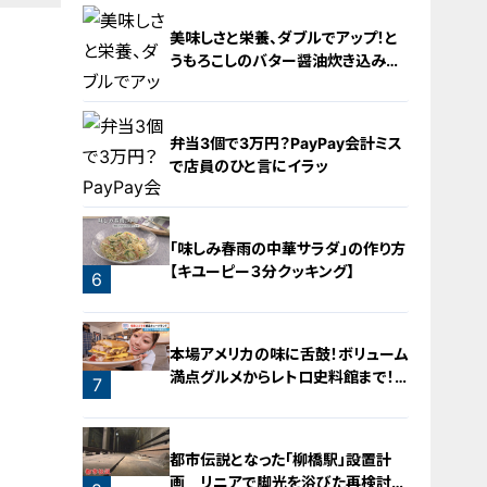
2
美味しさと栄養、ダブルでアップ！と
うもろこしのバター醤油炊き込みご
飯
弁当3個で3万円？PayPay会計ミス
で店員のひと言にイラッ
4
「味しみ春雨の中華サラダ」の作り方
【キユーピー３分クッキング】
6
5
本場アメリカの味に舌鼓！ボリューム
満点グルメからレトロ史料館まで！
7
愛知・東海市の感動スポット3選
都市伝説となった「柳橋駅」設置計
画 リニアで脚光を浴びた再検討の