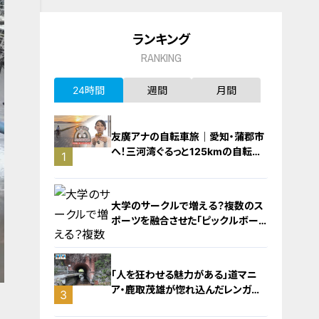
ランキング
RANKING
24時間
週間
月間
友廣アナの自転車旅｜愛知・蒲郡市
へ！三河湾ぐるっと125kmの自転車
1
旅！【チャント！特集】
大学のサークルで増える？複数のス
ポーツを融合させた「ピックルボー
ル」
「人を狂わせる魅力がある」道マニ
ア・鹿取茂雄が惚れ込んだレンガの
3
橋梁とは？未公開の道3選