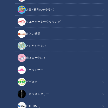
太田×石井のデララバ
キユーピー３分クッキング
新生活に使いたい！「電動アシスト自転車」の選び方！
道との遭遇
この記事の画像
（全7枚）
ともだちたまご
恋はロケ中に！
アナウンサー
ゴゴスマ
ドキュメンタリー
記事に戻る
THE TIME,