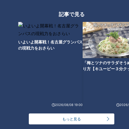
大学のサークルで増える？複数のスポーツを融合さ
せた「ピックルボール」
記事で見る
盛り放題のモーニングが「400円」！？人気すぎて
客殺到 名古屋＆岐阜の「激安モーニング」とは？
3
いよいよ開幕戦！名古屋グランパス
の現戦力をおさらい
300円でパン食べ放題も！？岐阜のおすすめ激安モ
「梅とツナのサラダそう
ーニング３店を紹介！
4
り方【キユーピー３分ク
2
弁当3個で3万円？PayPay会計ミスで店員のひと言
にイラッ
2026/08/08 19:00
2026/
「人を狂わせる魅力がある」道マニア・鹿取茂雄が
惚れ込んだレンガの橋梁とは？未公開の道3選
6
もっと見る