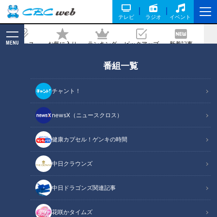
テレビ
ラジオ
イベント
MENU
ニュース
お気に入り
ランキング
ピックアップ
新着記事
CBC MAGAZINE
番組一覧
新生活に使いたい！「電動アシスト自転
車」の選び方！
チャント！
記事に戻る
newsX（ニュースクロス）
健康カプセル！ゲンキの時間
中日クラウンズ
中日ドラゴンズ関連記事
花咲かタイムズ