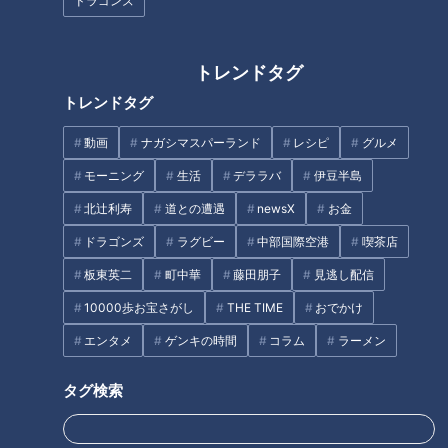
ドラゴンズ
文彦】
トレンドタグ
トレンドタグ
動画
ナガシマスパーランド
レシピ
グルメ
認定マークに注目！女性が働き
やすい企業・職場の見つけ方と
モーニング
生活
デララバ
伊豆半島
笑顔さわやかアナが愛知・豊田
は？
北辻利寿
道との遭遇
newsX
お金
市の『松平まんじゅう』を調
査！ モチモチ感と甘さのバラ
ドラゴンズ
ラグビー
中部国際空港
喫茶店
ンスがたまらない老舗の銘菓！
タグ
板東英二
町中華
藤田朋子
見逃し配信
10000歩お宝さがし
THE TIME
おでかけ
生活
チャント！
エンタメ
ゲンキの時間
コラム
ラーメン
タグ検索