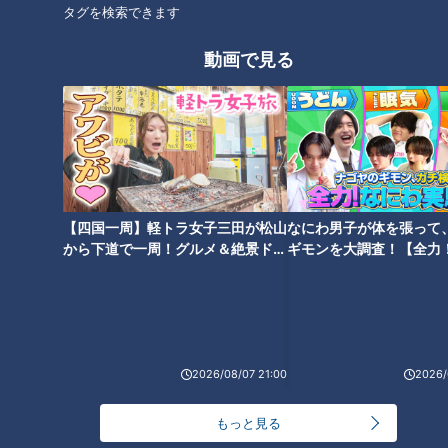
タグを検索できます
動画で見る
【四国一周】軽トラ女子三田が松山
なにわ男子が体を張って
から下道で一周！グルメ＆絶景ドラ
ギモンを大調査！【全力
ランキング
イブ⑳
験部～ナゴヤのギモン、
RANKING
～】
24時間
週間
月間
2026/08/07 21:00
2026/
友廣アナの自転車旅｜愛知・蒲郡市へ！三河湾ぐる
っと125kmの自転車旅！【チャント！特集】
1
もっと見る