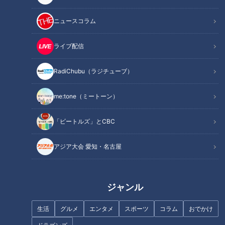
ニュースコラム
この記事を見たあなたへのおすすめ
ライブ配信
RadiChubu（ラジチューブ）
me:tone（ミートーン）
簡単にできる静電気対策！ 3
健康のカギ「腸」の知識を総チ
つのポイントで紹介！
「ビートルズ」とCBC
ェック！
アジア大会 愛知・名古屋
ジャンル
命に関わる危険な「頭痛」の見
生活
グルメ
エンタメ
スポーツ
コラム
おでかけ
医師が実践する夏バテ予防法！
分け方…専門医に学ぶ！タイプ
別頭痛の対処法【ドクター 坂井