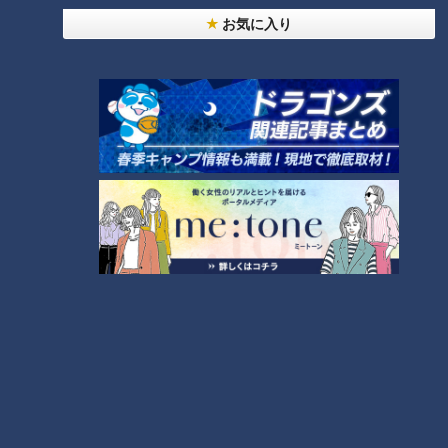
お気に入り
美味しさと栄養、ダブルでアップ！とうもろこしの
バター醤油炊き込みご飯
5
今年も開催！「あったらいいな」をみんなで考える
小学生向けワークショップを大府市で開催
8
しなびた「ナス」が復活する裏ワザとは？農家に聞
いた「ナス嫌いも食べられる」アイデアレシピを大
9
公開
7
「味しみ春雨の中華サラダ」の作り方【キユーピー
３分クッキング】
10
もっと見る