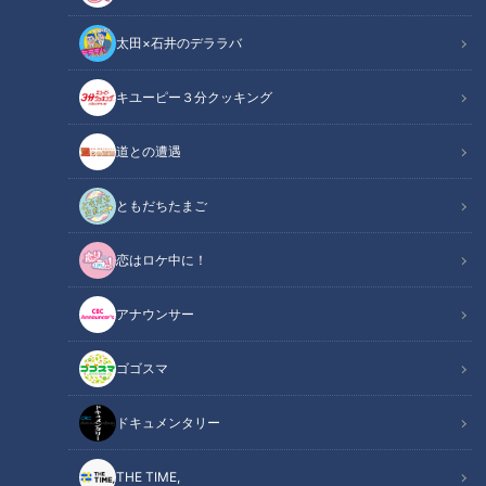
太田×石井のデララバ
キユーピー３分クッキング
そんな意味があったの…掃除機のコード引っ張ったら出てくる“黄色のテ
道との遭遇
ープ”「もうすぐ無くなる」だけじゃない
ともだちたまご
この記事の画像
（全9枚）
恋はロケ中に！
アナウンサー
ゴゴスマ
ドキュメンタリー
THE TIME,