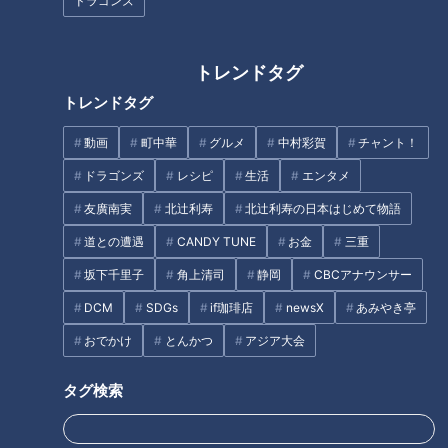
ドラゴンズ
トレンドタグ
オシャレでコスパ最強! SNSで
「遊園地あるある」の一つ…ジ
トレンドタグ
話題のアイデアグッズも!? “こう
ェットコースターで怖いのは“一
いうのが欲しかった”を叶える
番前”か“一番後ろ”か 予め教えて
動画
町中華
グルメ
中村彩賀
チャント！
『3COINS』で購入品を調査
くれる優しい遊園地
ドラゴンズ
レシピ
生活
エンタメ
友廣南実
北辻利寿
北辻利寿の日本はじめて物語
道との遭遇
CANDY TUNE
お金
三重
坂下千里子
角上清司
静岡
CBCアナウンサー
18年越しの夢…サラリーマンが
離乳食は手作りであるべき？
DCM
SDGs
if珈琲店
newsX
あみやき亭
数千万円かけて宇宙旅行へ“40
昔と今でこんなに違う“子育て”
兆円超”宇宙ビジネスとは
小児科医が監修する「子育ての
おでかけ
とんかつ
アジア大会
今」
タグ
タグ検索
エンタメ
ちょい足し
テレビ番組
ミキ