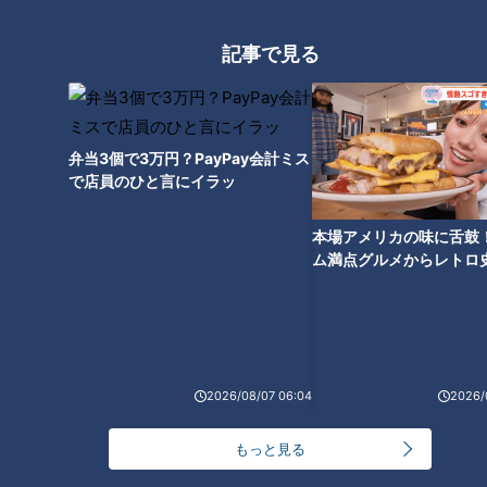
コレは希少な“天然なめこ”なの
エルフ荒川「片想いの人にフラ
か…ハナコ岡部が険しすぎる遊
記事で見る
れて辛くて…」12月に失恋もお
歩道で大量のキノコ発見 ジャッ
みくじ“吉”でテンション爆アゲ
ジした専門家も驚く
「もう1回告るわ！」
弁当3個で3万円？PayPay会計ミス
で店員のひと言にイラッ
本場アメリカの味に舌鼓
山之内すず、過酷な1人ロケ“快
ム満点グルメからレトロ
諾宣言”…山道ずっと続いても
で！愛知・東海市の感動
「大好きです！マジでニコンの
選
カメラ持って行きます」
2026/08/07 06:04
2026/
もっと見る