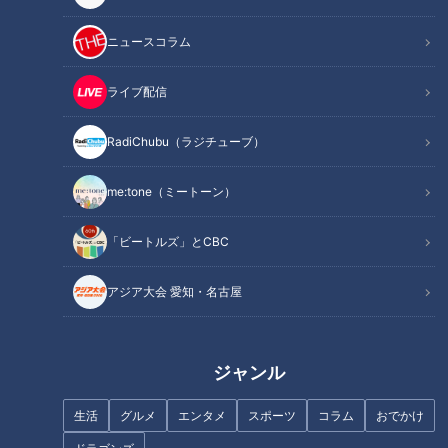
ニュースコラム
ライブ配信
記事に戻る
RadiChubu（ラジチューブ）
この記事を見たあなたへのおすすめ
me:tone（ミートーン）
「ビートルズ」とCBC
アジア大会 愛知・名古屋
住宅街に急勾配の車道が！車は
私たちも患者さんのために…コ
必ず最徐行で… “日本一急な坂の
ロナ禍の中で看護師目指す“医療
ジャンル
標識”がある激坂も発見！
従事者の卵たち” 高校看護科の
イマ
生活
グルメ
エンタメ
スポーツ
コラム
おでかけ