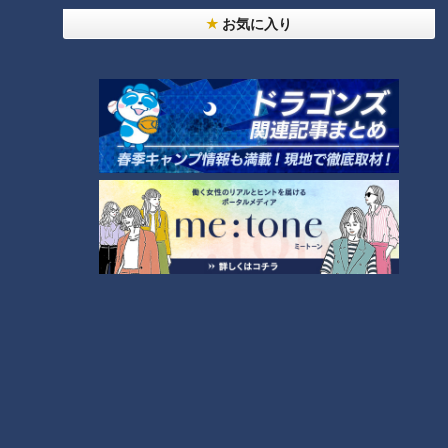
お気に入り
ランキング
RANKING
24時間
週間
月間
友廣アナの自転車旅｜愛知・蒲郡市へ！三河湾ぐる
っと125kmの自転車旅！【チャント！特集】
1
コスプレサミット、ワクワクさん、アジア大会楽
曲…愛知県の話題あれこれ
【全力！なにわ実験部～ナゴヤのギモン、ガチ検証