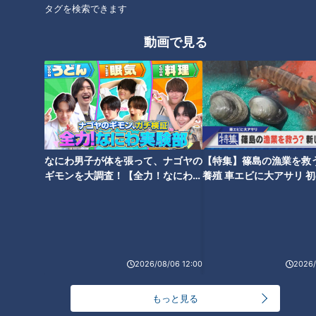
タグを検索できます
動画で見る
オススメ関連コンテンツ
イチボ・マキ・はとちまき…
なにわ男子が体を張って、ナゴヤの
【特集】篠島の漁業を救
『牛肉の部位、年々増えてない
ギモンを大調査！【全力！なにわ実
養殖 車エビに大アサリ 
「（パンサー尾形の）サンキュ
験部～ナゴヤのギモン、ガチ検証
【newsX】
か問題』飛騨牛一頭買いの店で
ー！のパクリですね」ネルソン
～】
聞いたら33種類出てきた
ズ・和田まんじゅう…名古 屋の
番組でどさくさ紛れに明かす
「まんじゅう～！」
2026/08/06 12:00
2026/
もっと見る