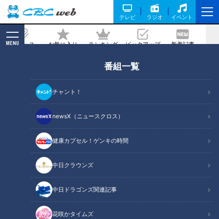
テレビ
ラジオ
イベント
MENU
ニュース
お気に入り
ランキング
ピックアップ
新着記事
CBC MAGAZINE
番組一覧
そんな意味があったの…掃除機のコード
引っ張ったら出てくる“黄色のテー
チャント！
プ”「もうすぐ無くなる」だけじゃない
newsX（ニュースクロス）
記事に戻る
健康カプセル！ゲンキの時間
中日クラウンズ
中日ドラゴンズ関連記事
花咲かタイムズ