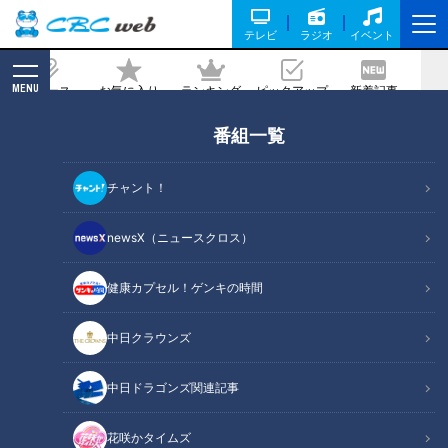
テレビ
ラジオ
イベント
MENU
ニュース
お気に入り
ランキング
ピックアップ
新着記事
CBC MAGAZINE
番組一覧
ギャル曽根のテクニック恐るべし…焼肉
食べ放題に挑む前に知っておくべき“大
チャント！
食い裏技”「食べた分がゼロになる」
newsX（ニュースクロス）
記事に戻る
健康カプセル！ゲンキの時間
中日クラウンズ
中日ドラゴンズ関連記事
花咲かタイムズ