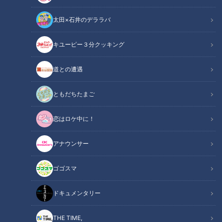
太田×石井のデララバ
キユーピー３分クッキング
ギャル曽根のテクニック恐るべし…焼肉食べ放題に挑む前に知っておく
道との遭遇
べき“大食い裏技”「食べた分がゼロになる」
ともだちたまご
この記事の画像
（全7枚）
恋はロケ中に！
アナウンサー
ゴゴスマ
ドキュメンタリー
THE TIME,