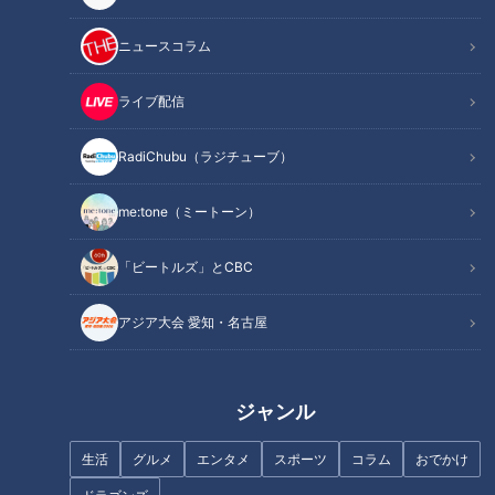
記事に戻る
ニュースコラム
この記事を見たあなたへのおすすめ
ライブ配信
RadiChubu（ラジチューブ）
me:tone（ミートーン）
フランス人は菓子店「シャトレ
ーゼ」の店名に顔を赤らめる？
「ビートルズ」とCBC
「味しみ春雨の中華サラダ」の
作り方【キユーピー３分クッキ
ング】
アジア大会 愛知・名古屋
ジャンル
生活
グルメ
エンタメ
スポーツ
コラム
おでかけ
「しらたき牛丼」の作り方【キ
「もやしハンバーグ」の作り方