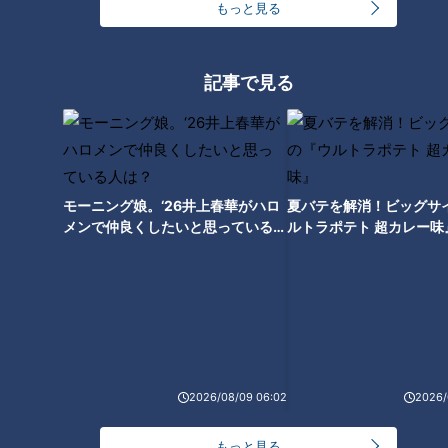
もっと見る
王林「東京は怖いけど、まだ怖
くない」初の三重県でよもや
記事で見る
の“緊急事態” 山中に響いたスタ
ッフの声「避難！」
モーニング娘。‘26井上春華がハロ
夏バテを解消！ビッグサ
メンで仲良くしたいと思っている人
ルトラポテト 超カレー味
は？
2026/08/09 06:02
2026/
ランキング
RANKING
もっと見る