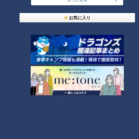
24時間
週間
月間
お気に入り
「名古屋駅のパン屋さんランキング」第2位＆第1位
を発表！食感の秘密は“焼きたてを瞬間冷凍”？「ル
1
シュプレーム」の食パンへのこだわり
「人を狂わせる魅力がある」道マニア・鹿取茂雄が
惚れ込んだレンガの橋梁とは？未公開の道3選
2
ＣＢＣ小川実桜アナ、呪術廻戦展で痛感した「自分
に一番遠い職業」
「夏の脳梗塞」熱中症に似ている！？…生死の分か
れ道！経験者から学ぶ“発症時の身体の異変”
4
友廣アナの自転車旅｜愛知・蒲郡市へ！三河湾ぐる