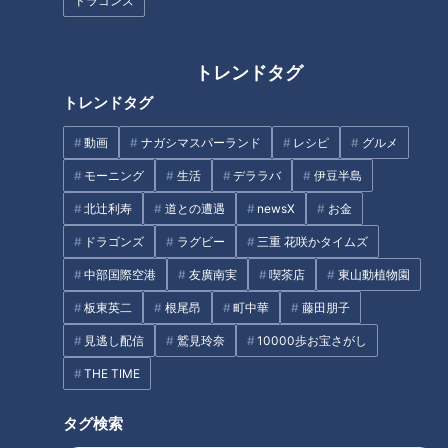
ドラゴンズ
ユーピー３分クッキング】
【キユーピー３分クッキング】
トレンドタグ
トレンドタグ
動画
ナガシマスパーランド
レシピ
グルメ
「ピーマンとちくわ、じゃこの
「ささ身となすの香り南蛮漬
モーニング
生活
デララバ
伊豆半島
炒めもの」の作り方【キユーピ
け」の作り方【キユーピー３分
北辻利寿
道との遭遇
newsX
お金
ー３分クッキング】
クッキング】
ドラゴンズ
ラグビー
三重 花咲かタイムズ
タグ
中部国際空港
友廣南実
喫茶店
東山動植物園
エンタメ
ちょい足し
テレビ番組
ミキ
板東英二
根尾昂
町中華
藤田朋子
見逃し配信
鷲見玲奈
10000歩お宝さがし
THE TIME
オススメ関連コンテンツ
タグ検索