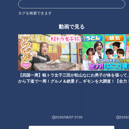
タグを検索できます
動画で見る
みちょぱ「怖い怖い…」ロケで
スギちゃん、ロケ地の山道がワ
山道進む芸人に“不可解現象”頻
イルド過ぎてワイルドさ影を潜
発 既視感ある看板や人々 道端
める 折れそうな丸太橋を迂回
の真新しい手帳に『2015年』
し“賢明な判断だぜぇ”
【四国一周】軽トラ女子三田が松山
なにわ男子が体を張って
から下道で一周！グルメ＆絶景ドラ
ギモンを大調査！【全力
菊地亜美「こういう時に“エモ
「遊園地あるある」の一つ…ジ
イブ⑳
験部～ナゴヤのギモン、
い”って使うの？」にミキ昴生
ェットコースターで怖いのは“一
～】
「違うと思うで」亜生と兄弟だ
番前”か“一番後ろ”か 予め教えて
と忘れていて突然高まる
くれる優しい遊園地
2026/08/07 21:00
2026/