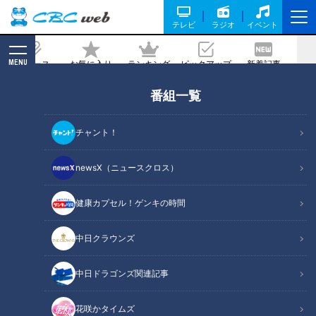
テレビ
ラジオ
イベント
MENU
ニュース
お気に入り
ランキング
ピックアップ
新着記事
CBC MAGAZINE
番組一覧
近藤サトも感動！ 復活を遂げた涼を楽し
む美しい「水うちわ」
チャント！
記事に戻る
newsX（ニュースクロス）
健康カプセル！ゲンキの時間
中日クラウンズ
中日ドラゴンズ関連記事
花咲かタイムズ