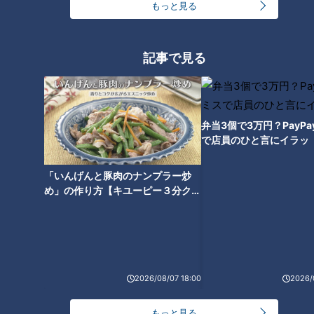
もっと見る
記事で見る
弁当3個で3万円？PayP
で店員のひと言にイラッ
「いんげんと豚肉のナンプラー炒
ランキング
め」の作り方【キユーピー３分クッ
RANKING
キング】
24時間
週間
月間
友廣アナの自転車旅｜愛知・蒲郡市へ！三河湾ぐる
2026/08/07 18:00
2026/
っと125kmの自転車旅！【チャント！特集】
1
もっと見る