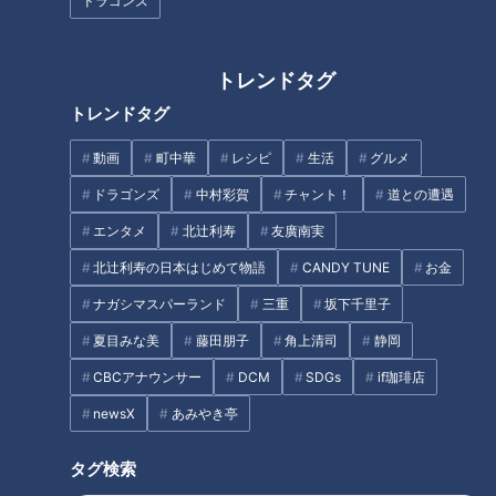
ドラゴンズ
今が旬!時間無制限で食べ放題の
岐阜城だけじゃない！絶景、名
「ブリーベリー狩り」
物「冷やしたぬきそば」、伝統
トレンドタグ
行事まで満喫♡ 岐阜城周辺の感
トレンドタグ
動スポット3選
タグ
動画
町中華
レシピ
生活
グルメ
ドラゴンズ
中村彩賀
チャント！
道との遭遇
動画
岐阜
近藤サト
エンタメ
北辻利寿
友廣南実
北辻利寿の日本はじめて物語
CANDY TUNE
お金
オススメ関連コンテンツ
ナガシマスパーランド
三重
坂下千里子
夏目みな美
藤田朋子
角上清司
静岡
CBCアナウンサー
DCM
SDGs
if珈琲店
newsX
あみやき亭
タグ検索
近藤サトもうっとり！ 日本の四
近藤サトも驚き！ しっとりを極