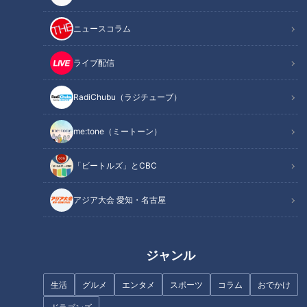
ニュースコラム
ライブ配信
白川茶を愛する７１歳の“幸び
新緑を満喫できる“絶景ブラン
と”
コ”！？毎日クリスマス気分にな
RadiChubu（ラジチューブ）
れるツリーハウスも…東海の最
新“絶景スポット”とは
me:tone（ミートーン）
「ビートルズ」とCBC
今が旬！栄養満点なレンコンを
簡単アレンジ「チーズガレッ
アジア大会 愛知・名古屋
歴史に触れたい! およそ350年の
ト」
歴史を誇る由緒正しい『温泉
寺』
ジャンル
生活
グルメ
エンタメ
スポーツ
コラム
おでかけ