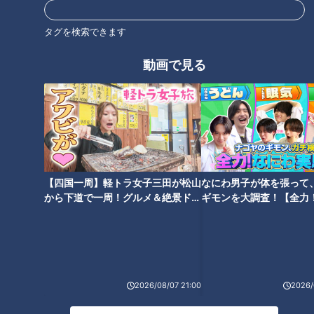
季が鮮やかに浮かび彩る「冷感
めた新感覚のバウムクーヘン
グラス」
タグを検索できます
動画で見る
近藤サトも感動！ 思わず撫でた
近藤サトも驚き！２０年熟成 み
くなる極上のフェイスブラシ
りんの常識を超えた究極の黒み
りん
【四国一周】軽トラ女子三田が松山
なにわ男子が体を張って
から下道で一周！グルメ＆絶景ドラ
ギモンを大調査！【全力
イブ⑳
験部～ナゴヤのギモン、
～】
近藤サトも感動！ 搾りたてをお
届け！体に嬉しいえごま油
2026/08/07 21:00
2026/