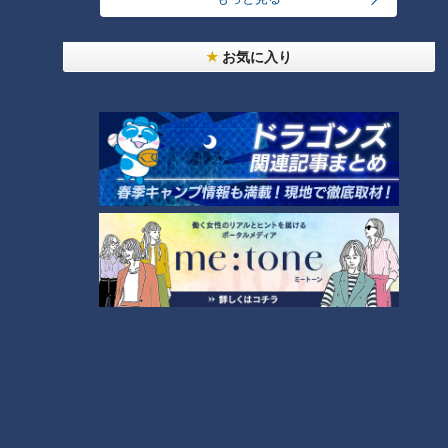
【全力！なにわ実験部～ナゴヤのギモン、ガチ検証
～】しらたきで作った豚バラミンチの油そば
2
お気に入り
今年も開催！「あったらいいな」をみんなで考える
小学生向けワークショップを大府市で開催
3
コスプレサミット、ワクワクさん、アジア大会楽
曲…愛知県の話題あれこれ
【全力！なにわ実験部～ナゴヤのギモン、ガチ検証
～】にんじんプリン
5
ＣＢＣ小川実桜アナ、呪術廻戦展で痛感した「自分
に一番遠い職業」
4