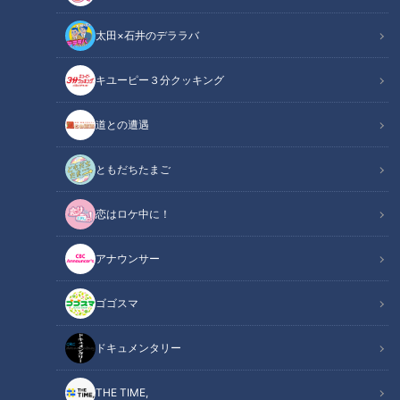
太田×石井のデララバ
キユーピー３分クッキング
近藤サトも感動！ 復活を遂げた涼を楽しむ美しい「水うちわ」
道との遭遇
この記事の画像
（全1枚）
ともだちたまご
恋はロケ中に！
アナウンサー
記事に戻る
ゴゴスマ
この記事を見たあなたへのおすすめ
ドキュメンタリー
THE TIME,