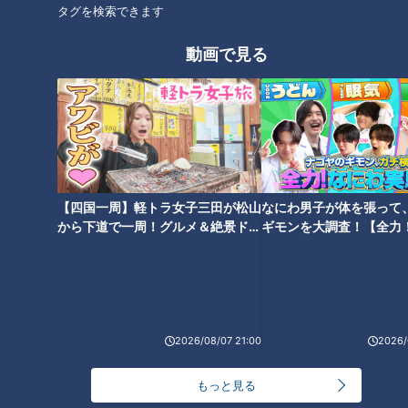
タグを検索できます
動画で見る
ランキング
【四国一周】軽トラ女子三田が松山
なにわ男子が体を張って
から下道で一周！グルメ＆絶景ドラ
ギモンを大調査！【全力
RANKING
イブ⑳
験部～ナゴヤのギモン、
24時間
週間
月間
～】
友廣アナの自転車旅｜愛知・蒲郡市へ！三河湾ぐる
っと125kmの自転車旅！【チャント！特集】
2026/08/07 21:00
2026/
1
もっと見る
大学のサークルで増える？複数のスポーツを融合さ