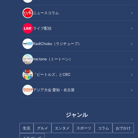
記事に戻る
ニュースコラム
この記事を見たあなたへのおすすめ
ライブ配信
RadiChubu（ラジチューブ）
何かが隠れてる？道の駅 いがの
me:tone（ミートーン）
名物「忍者ソフト」
「ビートルズ」とCBC
【ジブリパーク】みんなが見た
い！青春の丘＆どんどこ森を徹
アジア大会 愛知・名古屋
底紹介！【花咲かタイムズ】
ジャンル
ディズニーマニアが夏におすす
実物大のゾウの像、希少サルの
生活
グルメ
エンタメ
スポーツ
コラム
おでかけ
め！映画『あの夏のルカ』
引越し…愛知県のアニマルニュ