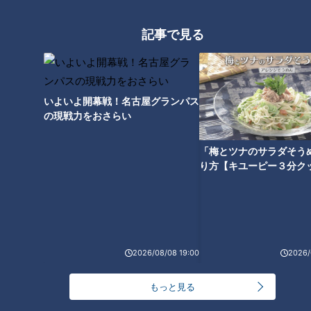
せた「ピックルボール」
記事で見る
盛り放題のモーニングが「400円」！？人気すぎて
客殺到 名古屋＆岐阜の「激安モーニング」とは？
3
いよいよ開幕戦！名古屋グランパス
の現戦力をおさらい
300円でパン食べ放題も！？岐阜のおすすめ激安モ
ーニング３店を紹介！
4
「梅とツナのサラダそう
り方【キユーピー３分ク
2
弁当3個で3万円？PayPay会計ミスで店員のひと言
にイラッ
「人を狂わせる魅力がある」道マニア・鹿取茂雄が
2026/08/08 19:00
2026/
惚れ込んだレンガの橋梁とは？未公開の道3選
6
もっと見る
美味しさと栄養、ダブルでアップ！とうもろこしの