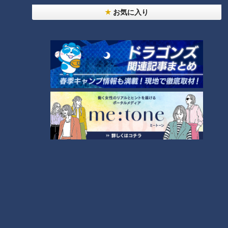
バター醤油炊き込みご飯
5
お気に入り
今年も開催！「あったらいいな」をみんなで考える
小学生向けワークショップを大府市で開催
8
しなびた「ナス」が復活する裏ワザとは？農家に聞
いた「ナス嫌いも食べられる」アイデアレシピを大
9
公開
7
「味しみ春雨の中華サラダ」の作り方【キユーピー
３分クッキング】
10
もっと見る
CBCニュース