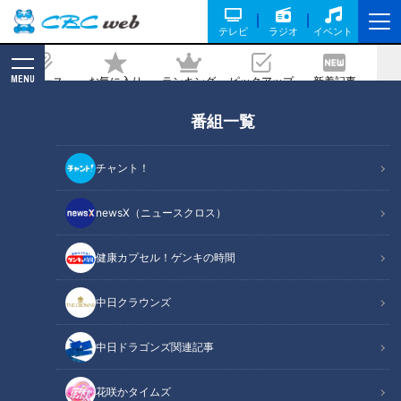
テレビ
ラジオ
イベント
MENU
ニュース
お気に入り
ランキング
ピックアップ
新着記事
CBC MAGAZINE
番組一覧
2022年11月オープンのジブリパー
ク！ 巨大ハウルの城、もののけの里！
チャント！
新情報がぞくぞく公開！
newsX（ニュースクロス）
記事に戻る
健康カプセル！ゲンキの時間
中日クラウンズ
中日ドラゴンズ関連記事
花咲かタイムズ