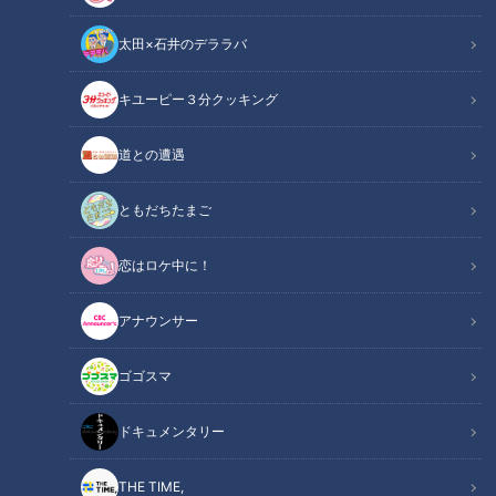
太田×石井のデララバ
キユーピー３分クッキング
2022年11月オープンのジブリパーク！ 巨大ハウルの城、もののけの
道との遭遇
里！新情報がぞくぞく公開！
ともだちたまご
この記事の画像
（全8枚）
恋はロケ中に！
アナウンサー
ゴゴスマ
ドキュメンタリー
THE TIME,