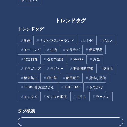
ドラゴンズ
ース
トレンドタグ
トレンドタグ
動画
ナガシマスパーランド
レシピ
グルメ
橋の真隣に現れる巨大なアーチ
【ジブリパーク】チケット無し
モーニング
生活
デララバ
伊豆半島
橋！岩手県“三陸道”の側道から
で楽しめる「無料スポット」が
見る高速道路の絶景とは
あるんです！【花咲かタイム
北辻利寿
道との遭遇
newsX
お金
ズ】
ドラゴンズ
ラグビー
中部国際空港
喫茶店
タグ
板東英二
町中華
藤田朋子
見逃し配信
エンタメ
ジブリパーク
チャント！
10000歩お宝さがし
THE TIME
おでかけ
エンタメ
ゲンキの時間
コラム
ラーメン
タグ検索