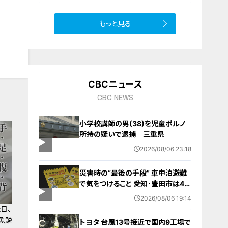
もっと見る
CBCニュース
CBC NEWS
小学校講師の男(38)を児童ポルノ
所持の疑いで逮捕 三重県
2026/08/06 23:18
災害時の“最後の手段” 車中泊避難
で気をつけること 愛知･豊田市は4年
前からマニュアル作成 最悪の場合
2026/08/06 19:14
死に至る｢エコノミークラス症候群｣
日、
にならないために
魚鱗
トヨタ 台風13号接近で国内9工場で