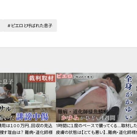
ピエロと呼ばれた息子
費用は１００万円‥回収の見込
1時間に１度のペースで襲ってくる…取材した
捜す理由は？ 難病・道化師様
皮膚の状態は【とても悪い】‥難病・道化師様