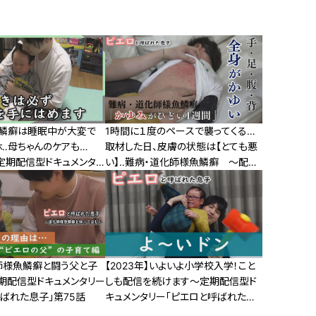
鱗癬は睡眠中が大変で
1時間に１度のペースで襲ってくる…
休‥母ちゃんのケアも…
取材した日、皮膚の状態は【とても悪
定期配信型ドキュメンタリ
い】‥難病・道化師様魚鱗癬 ～配信
と呼ばれた息子」第４８話
型ドキュメンタリー「ピエロと呼ばれ
た息子」第108話
師様魚鱗癬と闘う父と子
【2023年】いよいよ小学校入学！こと
期配信型ドキュメンタリー
しも配信を続けます～定期配信型ド
ばれた息子」第75話
キュメンタリー「ピエロと呼ばれた息
子」第84話