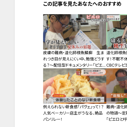
この記事を見たあなたへのおすすめ
皮膚の難病・道化師様魚鱗癬 生ま
道化師様魚
れつき目が見えにくい中、勉強どうす
す！不眠不
る？～配信型ドキュメンタリー「ピエ
CBCテレビ
ロと呼ばれた息子」第107話
ー「ピエロ
例えられない新食感「パヴェ」って！？
難病・道化
人気ベーカリー店主がうなる、絶品
の物語～定
パンリレー！
「ピエロと呼