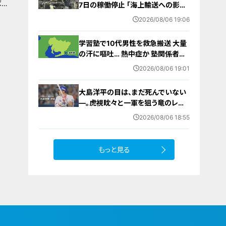
ばれ
7日の稼働停止 ｢海上輸送への影響
を踏まえ判断｣ 夏季連休明けの17日
2026/08/06 19:06
から再開予定
学習塾で10代男性を救急搬送 大量
の汗に嘔吐… 熱中症か 塾関係者が
消防に通報 名古屋
2026/08/06 19:01
大島洋平の目は、まだ死んでいない
―。虎視眈々と一軍を狙う竜のレジ
ェンドが明かした現状とドラゴンズ
2026/08/06 18:55
への思い
もっと見る