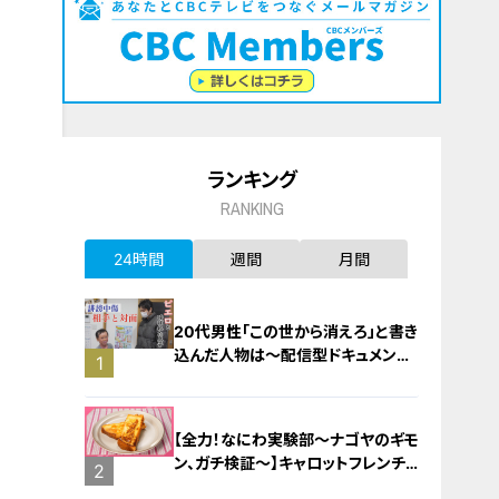
ランキング
RANKING
24時間
週間
月間
20代男性「この世から消えろ」と書き
込んだ人物は～配信型ドキュメンタ
1
リー「ピエロと呼ばれた息子」第１４
０話
【全力！なにわ実験部～ナゴヤのギモ
ン、ガチ検証～】キャロットフレンチ
2
ロースト