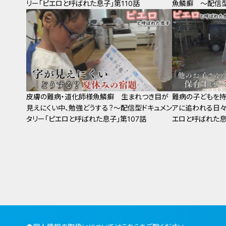
リー「ピエロと呼ばれた息子」第110話
魚鱗癬 ～配信型
ばれた息子」第10
皮膚の難病・道化師様魚鱗癬 生まれつき目が
難病の子どもを持
見えにくい中、勉強どうする？～配信型ドキュメン
アに追われる日々
タリー「ピエロと呼ばれた息子」第107話
エロと呼ばれた息