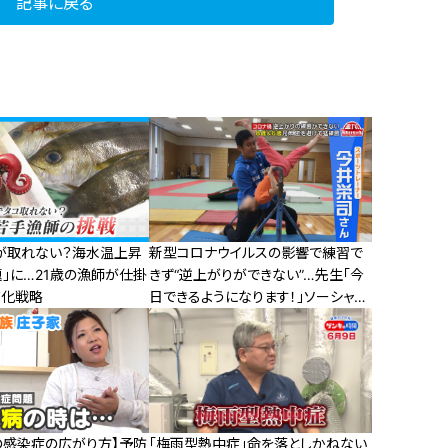
記事に戻る
が取れない？海水温上昇
新型コロナウイルスの影響で練習で
｣に…21歳の漁師が仕掛
きず“逆上がりができない”…先生「今
ド化戦略
日できるようになります！」ソーシャル
ディスタンス指導で「逆上がり」に挑
戦！
の感染症の広がり方】予防
「梅雨型熱中症」命を落としかねない