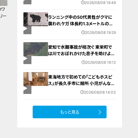
ポーツの楽しさ伝える 名古屋・緑区
2026/08/08 19:49
のワ
リー
ランニング中の50代男性がクマに
襲われケガ 体長約1.3メートルのツ
キノワグマに腕や足をかまれる 「つ
2026/08/08 19:29
いに出たかなという感じ」と近隣住
人 東海地方で今年度初の人身被害
愛知で水難事故が相次ぐ 東栄町で
岐阜・高山市
は川でおぼれかけた息子を助けよう
とし父親が心肺停止の状態で搬送
2026/08/08 19:12
田原市ではサーフィン中に公務員の
男性（46）がおぼれ死亡
東海地方で初めての「こどもホスピ
ス」が長久手市に開所 小児がんなど
重い病気の子どもと家族を支える施
2026/08/08 14:03
設 利用料は無料 愛知の「長久手の
おうち」
もっと見る