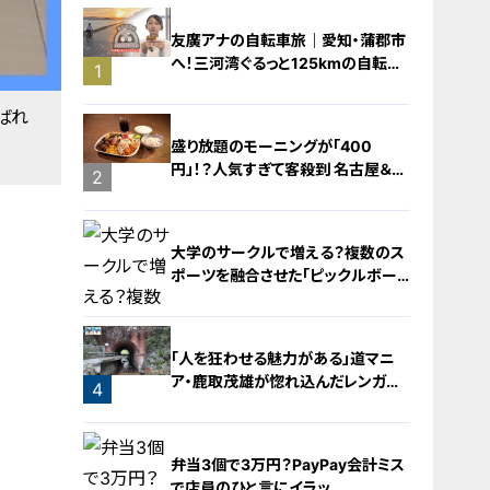
友廣アナの自転車旅｜愛知・蒲郡市
へ！三河湾ぐるっと125kmの自転車
1
旅！【チャント！特集】
ばれ
盛り放題のモーニングが「400
円」！？人気すぎて客殺到 名古屋＆岐
2
阜の「激安モーニング」とは？
大学のサークルで増える？複数のス
ポーツを融合させた「ピックルボー
ル」
「人を狂わせる魅力がある」道マニ
ア・鹿取茂雄が惚れ込んだレンガの
4
橋梁とは？未公開の道3選
3
弁当3個で3万円？PayPay会計ミス
で店員のひと言にイラッ