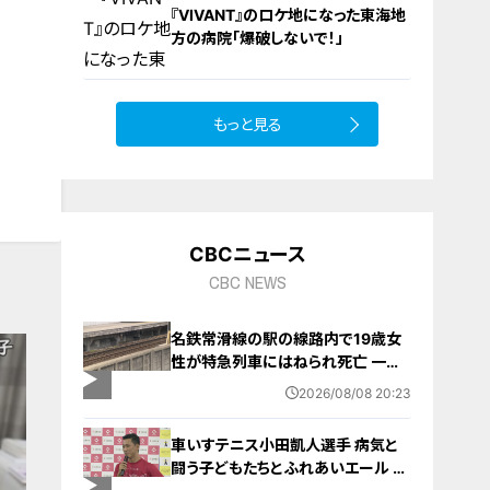
『VIVANT』のロケ地になった東海地
方の病院「爆破しないで！」
もっと見る
10
CBCニュース
CBC NEWS
名鉄常滑線の駅の線路内で19歳女
性が特急列車にはねられ死亡 一部
区間で一時運転見合わせに お盆休
2026/08/08 20:23
みで空港へ向かう旅行客に影響 愛
知・知多市
車いすテニス小田凱人選手 病気と
闘う子どもたちとふれあいエール ス