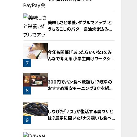
美味しさと栄養、ダブルでアップ！と
うもろこしのバター醤油炊き込みご
飯
5
今年も開催！「あったらいいな」をみ
んなで考える 小学生向けワークショ
7
ップを大府市で開催
6
300円でパン食べ放題も！？岐阜の
おすすめ激安モーニング３店を紹
8
介！
しなびた「ナス」が復活する裏ワザと
は？農家に聞いた「ナス嫌いも食べ
9
られる」アイデアレシピを大公開