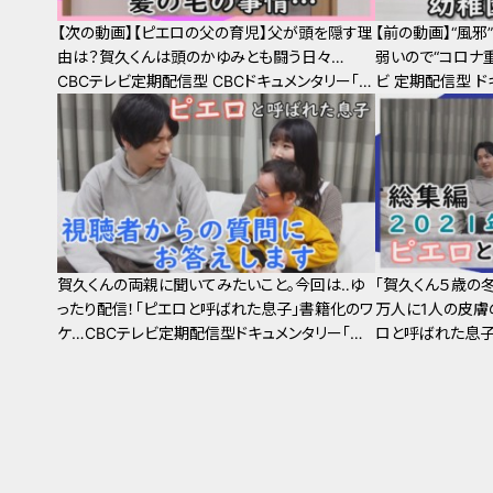
【次の動画】【ピエロの父の育児】父が頭を隠す理
【前の動画】“風
由は？賀久くんは頭のかゆみとも闘う日々…
弱いので“コロナ重
CBCテレビ定期配信型 CBCドキュメンタリー「ピ
ビ 定期配信型 
エロと呼ばれた息子」第４６話
た息子」第４４話
賀久くんの両親に聞いてみたいこと。今回は‥ゆ
「賀久くん５歳の冬
ったり配信！「ピエロと呼ばれた息子」書籍化のワ
万人に1人の皮膚
ケ…CBCテレビ定期配信型ドキュメンタリー「道
ロと呼ばれた息子」
化師様魚鱗癬」第４２話 CBCドキュメンタリー