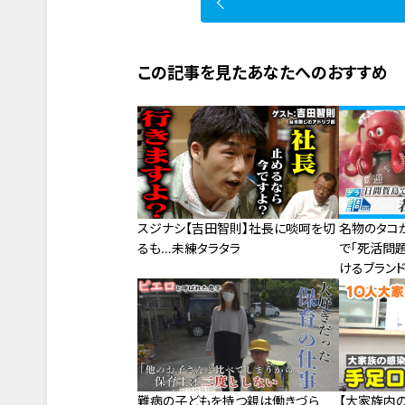
この記事を見たあなたへのおすすめ
スジナシ【吉田智則】社長に啖呵を切
名物のタコ
るも…未練タラタラ
で｢死活問題
けるブラン
難病の子どもを持つ親は働きづら
【大家族内