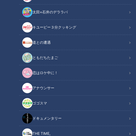
太田×石井のデララバ
キユーピー３分クッキング
道との遭遇
３８．２℃の発熱…コロナ禍だからこそ知ってほしい高熱の原因は…道
化師様魚鱗癬 定期配信型ドキュメンタリー第１５話
ともだちたまご
この記事の画像
（全1枚）
恋はロケ中に！
アナウンサー
ゴゴスマ
ドキュメンタリー
記事に戻る
THE TIME,