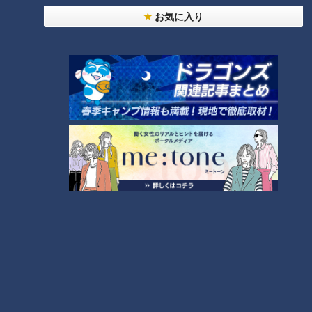
24時間
週間
月間
お気に入り
NEW
「心筋梗塞」生死の分かれ道は？…“夏の厳しい暑
1
さ”もきっかけに！発症前のキケンなサインと対処
法
「すごい痩せましたね！」…世界一楽なスクワッ
ト！？ダイエットのスペシャリストに学ぶ「無理な
2
くやせる方法」
「夏の脳梗塞」熱中症に似ている！？…生死の分か
れ道！経験者から学ぶ“発症時の身体の異変”
3
大学のサークルで増える？複数のスポーツを融合さ
せた「ピックルボール」
ＣＢＣ小川実桜アナ、呪術廻戦展で痛感した「自分