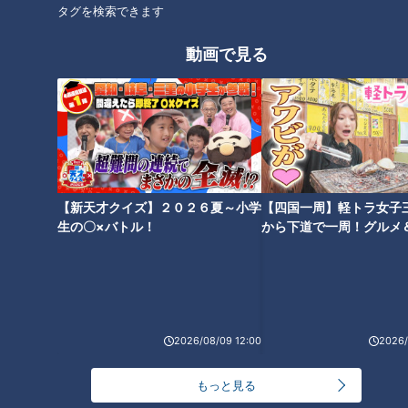
タグを検索できます
動画で見る
【次の動画】猛暑の夏も…長袖
【前の動画】保湿は続けなけれ
長ズボンで過ごします！1歳の頃
ばなりません 幼稚園に持参す
の映像も。皮膚の難病『道化師
る５つの容器の中身は…道化師
様魚鱗癬』定期配信型ドキュメ
様魚鱗癬定期配信型ドキュメン
ンタリー第１６話
タリー 第１４話
【新天才クイズ】２０２６夏～小学
【四国一周】軽トラ女子
生の〇×バトル！
から下道で一周！グルメ
イブ⑳
【ピエロの父】とうちゃんが寝
きょうは歌って踊ります！ ピエ
かしつけ 魚鱗癬の息子に寄り添
ロと呼ばれた息子 定期配信型ド
う育児日記定期配信型ドキュメ
キュメンタリー 第12話
ンタリー 第１３話
2026/08/09 12:00
2026/
もっと見る