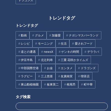
ドラゴンズ
トレンドタグ
トレンドタグ
【当日取材】危険な暑さ！３
本当に怖い！高齢者の貧血
８℃の発熱も…猛暑の中、賀久
動画
グルメ
加藤愛
ナガシマスパーランド
くんは～配信型ドキュメンタリ
レシピ
モーニング
生活
愛されフード
ー「ピエロと呼ばれた息子」第
タグ
１２５話
道との遭遇
newsX
ゲンキの時間
デララバ
伊豆半島
北辻利寿
三重 花咲かタイムズ
動画
ドキュメンタリー
WEB限定
中部国際空港
お金
エンタメ
ドラゴンズ
ピエロと呼ばれた息子
ラグビー
三上悠亜
友廣南実
喫茶店
東山動植物園
板東英二
根尾昂
町中華
オススメ関連コンテンツ
タグ検索