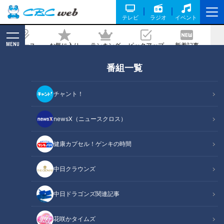
テレビ
ラジオ
イベント
MENU
ニュース
お気に入り
ランキング
ピックアップ
新着記事
CBC MAGAZINE
番組一覧
３８．２℃の発熱…コロナ禍だからこそ
知ってほしい高熱の原因は…道化師様魚
チャント！
鱗癬 定期配信型ドキュメンタリー第１
５話
newsX（ニュースクロス）
健康カプセル！ゲンキの時間
記事に戻る
中日クラウンズ
中日ドラゴンズ関連記事
花咲かタイムズ