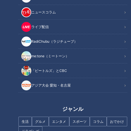
この記事を見たあなたへのおすすめ
ニュースコラム
ライブ配信
RadiChubu（ラジチューブ）
38.2℃の発熱…そのあとは？暑
３８．３℃の発熱…上がって、
me:tone（ミートーン）
い季節がやってきた～配信型ド
下がって…また上がる。コロナ
キュメンタリー「ピエロと呼ば
禍だからこそ知ってほしい魚鱗
「ビートルズ」とCBC
れた息子」第123話
癬の症状～CBCテレビ定期配信
型ドキュメンタリー「ピエロと
呼ばれた息子」第６０話
アジア大会 愛知・名古屋
ジャンル
堪え難い激痛「痛風」…夏に急
命にかかわる！？腰痛・頭痛サ
増！？女性も注意！専門医に学
イン…放置しがちな「慢性痛」
生活
グルメ
エンタメ
スポーツ
コラム
おでかけ
ぶ「尿酸コントロール術」
原因や対処法