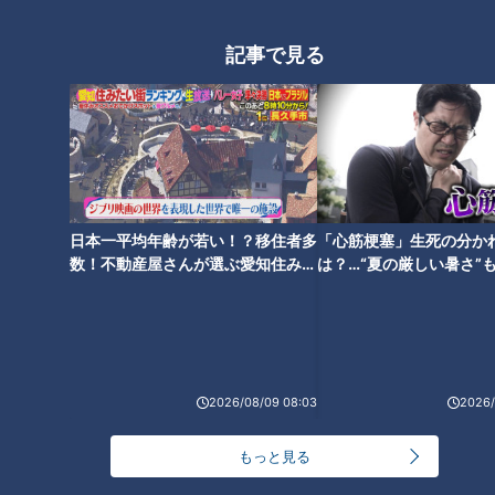
ピエロと呼ばれた息子がドラム
記事で見る
に挑戦！ 道化師様魚鱗癬の男の
子 １歳の頃の映像も 定期配信
型ドキュメンタリー 第11話
日本一平均年齢が若い！？移住者多
「心筋梗塞」生死の分か
数！不動産屋さんが選ぶ愛知住みた
は？…“夏の厳しい暑さ”
い街ランキング1位は？
に！発症前のキケンなサ
法
2026/08/09 08:03
2026/
ランキング
もっと見る
RANKING