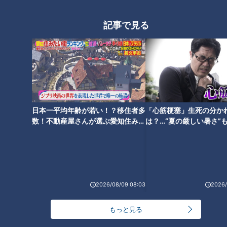
「すごい痩せましたね！」…世界一楽なスクワッ
ト！？ダイエットのスペシャリストに学ぶ「無理な
記事で見る
2
くやせる方法」
「夏の脳梗塞」熱中症に似ている！？…生死の分か
れ道！経験者から学ぶ“発症時の身体の異変”
3
大学のサークルで増える？複数のスポーツを融合さ
日本一平均年齢が若い！？移住者多
「心筋梗塞」生死の分か
せた「ピックルボール」
数！不動産屋さんが選ぶ愛知住みた
は？…“夏の厳しい暑さ”
い街ランキング1位は？
に！発症前のキケンなサ
法
ＣＢＣ小川実桜アナ、呪術廻戦展で痛感した「自分
に一番遠い職業」
2026/08/09 08:03
2026/
友廣アナの自転車旅｜愛知・蒲郡市へ！三河湾ぐる
っと125kmの自転車旅！【チャント！特集】
6
もっと見る