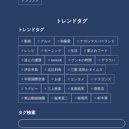
ドラゴンズ
トレンドタグ
トレンドタグ
動画
グルメ
加藤愛
ナガシマスパーランド
名古屋の絶品チャーハン総選
盛り放題のモーニングが「400
挙！ 「パンチの効いたニンニク
円」！？人気すぎて客殺到 名古
レシピ
モーニング
生活
愛されフード
がやみつき」 1位に輝いたのは
屋＆岐阜の「激安モーニング」
道との遭遇
newsX
ゲンキの時間
デララバ
超有名店
とは？
タグ
伊豆半島
北辻利寿
三重 花咲かタイムズ
中部国際空港
お金
エンタメ
ドラゴンズ
グルメ
おでかけ
三重
尼神インター
ラグビー
三上悠亜
友廣南実
喫茶店
花咲かタイムズ
週末ジャーニー 推しタビ
東山動植物園
板東英二
根尾昂
町中華
タグ検索