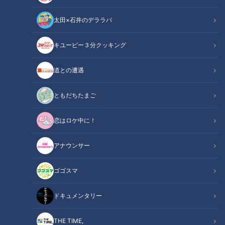
太田×石井のデララバ
キユーピー３分クッキング
アイス饅頭にサンダル!桑名の名物がお家で楽しめる!
道との遭遇
この記事の画像
（全6枚）
ともだちたまご
恋はロケ中に！
アナウンサー
ゴゴスマ
ドキュメンタリー
記事に戻る
THE TIME,