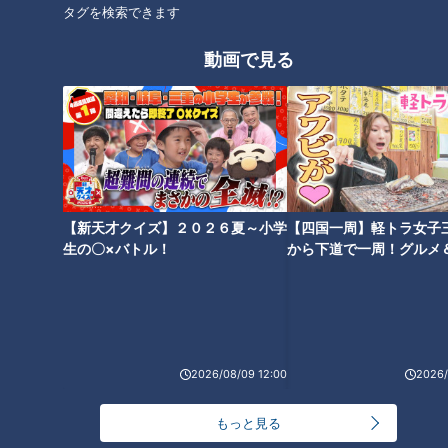
タグを検索できます
動画で見る
【新天才クイズ】２０２６夏～小学
【四国一周】軽トラ女子
生の〇×バトル！
から下道で一周！グルメ
ランキング
イブ⑳
RANKING
24時間
週間
月間
NEW
2026/08/09 12:00
2026/
「心筋梗塞」生死の分かれ道は？…“夏の厳しい暑
1
さ”もきっかけに！発症前のキケンなサインと対処
もっと見る
法