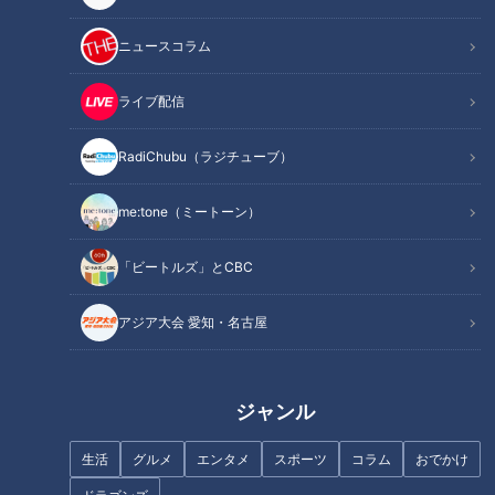
ニュースコラム
この記事を見たあなたへのおすすめ
ライブ配信
RadiChubu（ラジチューブ）
me:tone（ミートーン）
「さましておいしいのが当たり
岐阜に美味しい焼肉店が勢揃い
前」名古屋駅売り上げNo.1駅弁
「養老焼肉街道」の厳選5店
「ビートルズ」とCBC
が半額で買える方法とは！？
アジア大会 愛知・名古屋
ジャンル
生放送！デララバ大相撲！力士
手掘りの隧道！？ 道マニアが厳
生活
グルメ
エンタメ
スポーツ
コラム
おでかけ
が好きな名古屋めし２時間ＳＰ
選する、トンネルが普及する前
の古き良き隧道！