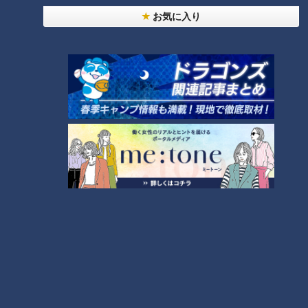
4
お気に入り
師匠は鶴瓶。笑福亭鉄瓶が語る弟子入りまでの苦難
5
「人を狂わせる魅力がある」道マニア・鹿取茂雄が
惚れ込んだレンガの橋梁とは？未公開の道3選
8
7
助かった命を守るには？熊本地震、初の災害関連死
か
NEW
モーニング娘。‘26井上春華がハロメンで仲良くし
たいと思っている人は？
9
もっと見る