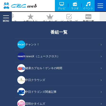
テレビ
ラジオ
イベント
MENU
ニュース
お気に入り
ランキング
ピックアップ
新着記事
CBC MAGAZINE
番組一覧
アイス饅頭にサンダル!桑名の名物がお家
で楽しめる!
チャント！
記事に戻る
newsX（ニュースクロス）
健康カプセル！ゲンキの時間
中日クラウンズ
中日ドラゴンズ関連記事
花咲かタイムズ