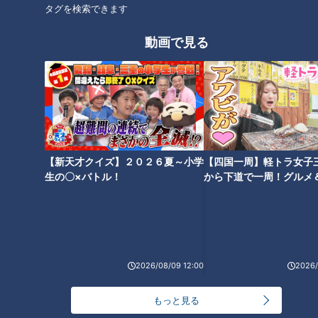
タグを検索できます
動画で見る
【新天才クイズ】２０２６夏～小学
【四国一周】軽トラ女子
生の〇×バトル！
から下道で一周！グルメ
イブ⑳
ランキング
RANKING
2026/08/09 12:00
2026/
24時間
週間
月間
もっと見る
NEW