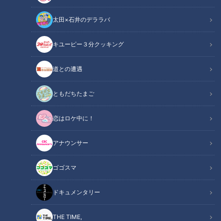
太田×石井のデララバ
キユーピー３分クッキング
この記事の画像
（全10枚）
道との遭遇
ともだちたまご
恋はロケ中に！
アナウンサー
ゴゴスマ
ドキュメンタリー
THE TIME,