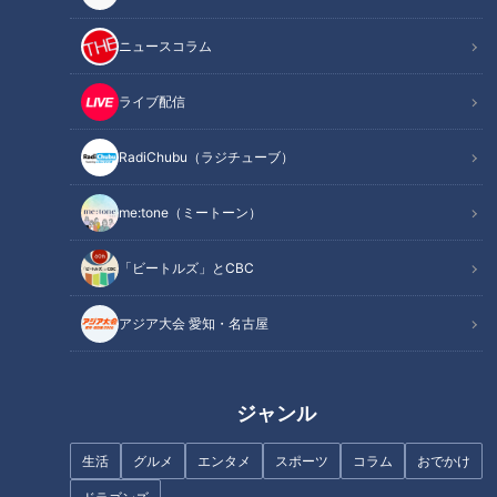
ニュースコラム
記事に戻る
ライブ配信
この記事を見たあなたへのおすすめ
RadiChubu（ラジチューブ）
me:tone（ミートーン）
まるでウォータースライダー！
「ビートルズ」とCBC
近鉄特急「ひのとり」展望席最
思い出の地「佐渡島」へ！“廃
前列を初体験
道”に人生を捧げる道マニア・石
アジア大会 愛知・名古屋
井あつこの佐渡島一周ドライブ
旅
ジャンル
生活
グルメ
エンタメ
スポーツ
コラム
おでかけ