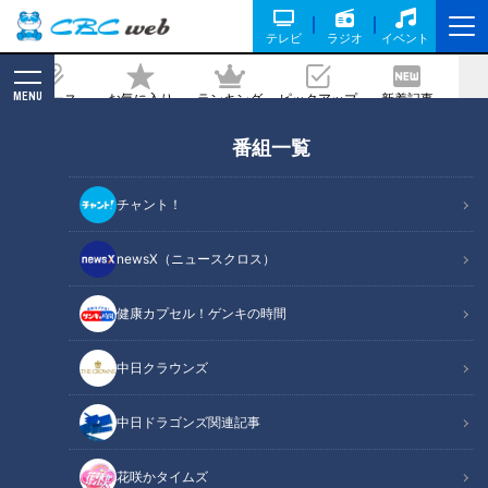
テレビ
ラジオ
イベント
MENU
ニュース
お気に入り
ランキング
ピックアップ
新着記事
CBC MAGAZINE
番組一覧
15センチの巨大餃子!?ご当地グルメ“津
ぎょうざ"に大満足!
チャント！
記事に戻る
newsX（ニュースクロス）
健康カプセル！ゲンキの時間
中日クラウンズ
中日ドラゴンズ関連記事
花咲かタイムズ