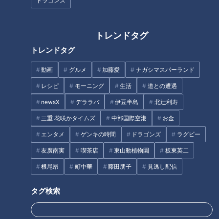
ドラゴンズ
マンガン鉱山と関係！？大滝ダ
「すごく弾力がある！」自分で
ムの渇水で出現した“謎の構造
釣った新鮮な“鳴門鯛”のお造り
物”の正体とは
に感激！グラビアアイドル・三
トレンドタグ
田悠貴の軽トラ四国一周の旅
トレンドタグ
動画
グルメ
加藤愛
ナガシマスパーランド
純烈・酒井一圭が語る 新メンバ
ー選考で重視するところ
レシピ
モーニング
生活
道との遭遇
newsX
デララバ
伊豆半島
北辻利寿
「奥琵琶湖パークウェイ」がで
きるまで孤立…“独自の法律”を
三重 花咲かタイムズ
中部国際空港
お金
作った集落「菅浦」を深掘り
エンタメ
ゲンキの時間
ドラゴンズ
ラグビー
タグ
友廣南実
喫茶店
東山動植物園
板東英二
根尾昂
町中華
藤田朋子
見逃し配信
グルメ
おでかけ
ゆりやんレトリィバァ
三重
箕輪はるか
花咲かタイムズ
週末ジャーニー 推しタビ
タグ検索