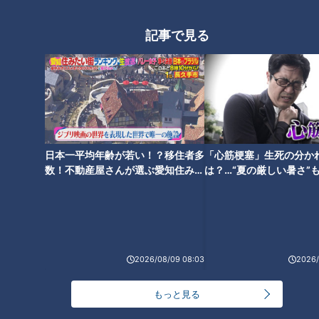
「心筋梗塞」生死の分かれ道は？…“夏の厳しい暑
1
さ”もきっかけに！発症前のキケンなサインと対処
法
記事で見る
「すごい痩せましたね！」…世界一楽なスクワッ
ト！？ダイエットのスペシャリストに学ぶ「無理な
2
くやせる方法」
「夏の脳梗塞」熱中症に似ている！？…生死の分か
れ道！経験者から学ぶ“発症時の身体の異変”
3
日本一平均年齢が若い！？移住者多
「心筋梗塞」生死の分か
数！不動産屋さんが選ぶ愛知住みた
は？…“夏の厳しい暑さ”
い街ランキング1位は？
に！発症前のキケンなサ
ＣＢＣ小川実桜アナ、呪術廻戦展で痛感した「自分
法
に一番遠い職業」
大学のサークルで増える？複数のスポーツを融合さ
2026/08/09 08:03
2026/
せた「ピックルボール」
もっと見る
助かった命を守るには？熊本地震、初の災害関連死