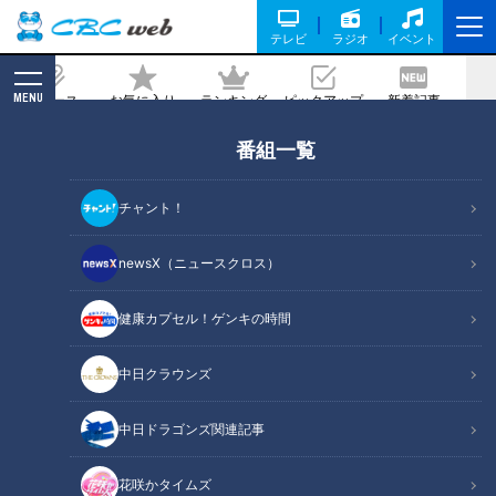
テレビ
ラジオ
イベント
MENU
ニュース
お気に入り
ランキング
ピックアップ
新着記事
CBC MAGAZINE
番組一覧
【災とSeeing】住宅街にも潜む“ため
池”のリスク【newsX】
チャント！
記事に戻る
newsX（ニュースクロス）
健康カプセル！ゲンキの時間
中日クラウンズ
中日ドラゴンズ関連記事
花咲かタイムズ