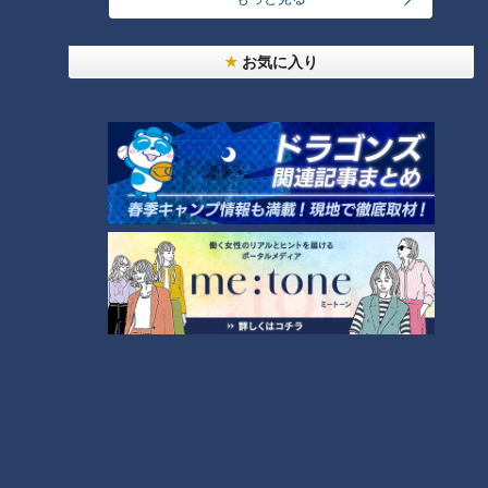
コスプレサミット、ワクワクさん、アジア大会楽
曲…愛知県の話題あれこれ
お気に入り
美味しさと栄養、ダブルでアップ！とうもろこしの
バター醤油炊き込みご飯
【全力！なにわ実験部～ナゴヤのギモン、ガチ検証
～】にんじんプリン
4
2
【全力！なにわ実験部～ナゴヤのギモン、ガチ検証
～】しらたきで作った豚バラミンチの油そば
5
3
なにわ男子が体を張って、ナゴヤのギモンを大調
査！【全力！なにわ実験部～ナゴヤのギモン、ガチ
6
検証～】
NEW