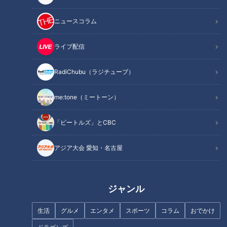
ニュースコラム
ライブ配信
【災とSeeing】“バックウォー
夏、命の危険も！？急性腎障害
ター現象”のリスク【newsX】
とは【チャント！】
RadiChubu（ラジチューブ）
me:tone（ミートーン）
ハザードマップではわからな
「ビートルズ」とCBC
い？都市部に潜む「内水氾濫」
「SALE」も…“闇ワクチン”ネッ
のリスク
アジア大会 愛知・名古屋
トで横行 犯罪に巻き込まれる
危険性も
ジャンル
生活
グルメ
エンタメ
スポーツ
コラム
おでかけ