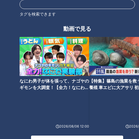
車のエンジニアらが開発
眼では判別不能なフェイク画像
も判定
タグを検索できます
動画で見る
｢つらい時には『つらい』と言っ
｢3日前から米が一粒もなくなっ
ていい｣ 犬の平均寿命は14.82歳
て…｣ 寄付が頼りのフードバン
人もペットも“超高齢化”… 動物
ク 物資は年々減り3割減… 広が
病院ではできない介護を担う｢老
る貧困を米高騰が直撃
犬ホーム｣
なにわ男子が体を張って、ナゴヤの
【特集】篠島の漁業を救
ギモンを大調査！【全力！なにわ実
養殖 車エビに大アサリ 
験部～ナゴヤのギモン、ガチ検証
【newsX】
～】
｢最悪の現場。今から亡くなって
いる子を探す｣ 猫の多頭飼育崩
壊… 30匹以上が暮らすごみ屋敷
電気が止まり家主は半年間マン
2026/08/06 12:00
2026/
ガ喫茶で寝泊まり