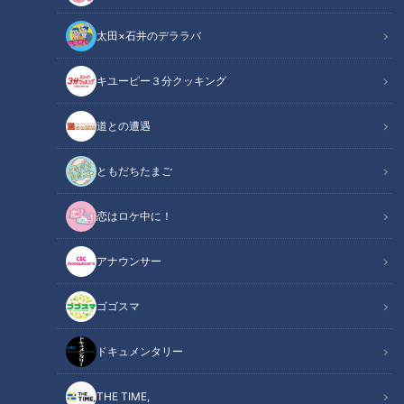
太田×石井のデララバ
キユーピー３分クッキング
【災とSeeing】住宅街にも潜む“ため池”のリスク【newsX】
道との遭遇
この記事の画像
（全1枚）
ともだちたまご
恋はロケ中に！
アナウンサー
記事に戻る
ゴゴスマ
この記事を見たあなたへのおすすめ
ドキュメンタリー
THE TIME,