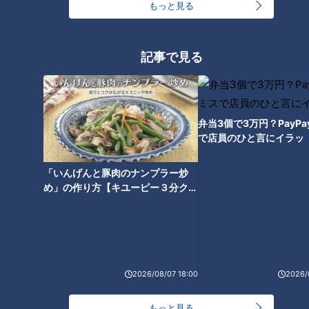
もっと見る
記事で見る
弁当3個で3万円？PayP
で店員のひと言にイラッ
ランキング
「いんげんと豚肉のナンプラー炒
RANKING
め」の作り方【キユーピー３分クッ
キング】
24時間
週間
月間
友廣アナの自転車旅｜愛知・蒲郡市へ！三河湾ぐる
っと125kmの自転車旅！【チャント！特集】
1
2026/08/07 18:00
2026/
もっと見る