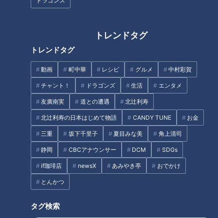
ドラゴンズ
【災とSeeing】相次ぐ想定外の
【物価高が大家族を襲う！？】
豪雨どう逃げる？【newsX】
10人大家族の脅威の節約術！
トレンドタグ
タグ
トレンドタグ
動画
生活
newsX
動画
町中華
レシピ
グルメ
中村彩賀
チャント！
ドラゴンズ
生活
エンタメ
友廣南実
道との遭遇
北辻利寿
オススメ関連コンテンツ
北辻利寿の日本はじめて物語
CANDY TUNE
お金
三重
坂下千里子
夏目みな美
角上清司
静岡
CBCアナウンサー
DCM
SDGs
if珈琲店
newsX
あみやき亭
おでかけ
とんかつ
車検不要･エアコン完備の｢1人乗
ネット上の“フェイク”が選挙を
りEV｣ 1台約170万円 超コンパク
左右⁉ AIのウソをAIが見破る時
タグ検索
トで維持費も安い 元トヨタ自動
代 0.13秒の“異変”見逃さず… 肉