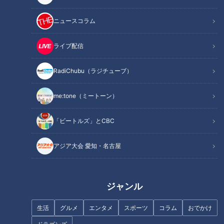
ニュースコラム
記事に戻る
ライブ配信
この記事を見たあなたへのおすすめ
RadiChubu（ラジチューブ）
me:tone（ミートーン）
「ビートルズ」とCBC
一体誰が？観光地にある“謎の
“ポケモンカード投資家”に密着
アジア大会 愛知・名古屋
橋” 岐阜県内だけで700か所以
年間で最高2500万円を稼ぐ!?
上…取材でわかった意外な事実
高騰する“ポケカ” 1枚で7500万
他県では洪水につながったケー
円するものも
ジャンル
スも
生活
グルメ
エンタメ
スポーツ
コラム
おでかけ