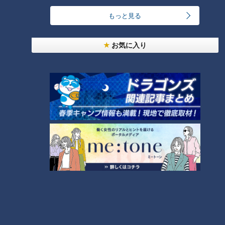
ランキング
もっと見る
RANKING
24時間
週間
月間
お気に入り
「人を狂わせる魅力がある」道マニア・鹿取茂雄が
惚れ込んだレンガの橋梁とは？未公開の道3選
1
友廣アナの自転車旅｜愛知・蒲郡市へ！三河湾ぐる
っと125kmの自転車旅！【チャント！特集】
2
NEW
【全力！なにわ実験部～ナゴヤのギモン、ガチ検証
3
～】しらたきで作った豚バラミンチの油そば
NEW
【全力！なにわ実験部～ナゴヤのギモン、ガチ検証