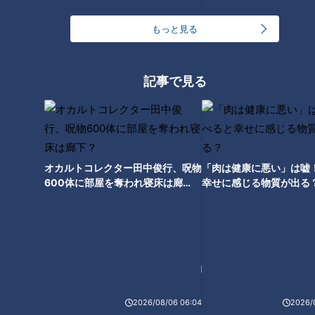
きの最新技術
もっと見る
記事で見る
中学３年で妊娠した女性の“その
後”子どもは小学生に「隠れなき
ゃいけない存在なのか」若いシ
ングルマザーに立ちはだかった
壁
オカルトコレクター田中俊行、呪物
「肉は健康に悪い」は嘘
600体に部屋を奪われ寝床は廊
幸せに感じる物質が出る
下？
2026/08/06 06:04
2026/