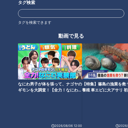
タグ検索
オススメ関連コンテンツ
タグを検索できます
動画で見る
夢のマイホームが雨漏り絶え
不気味な“赤い首” 艶のある体
ず… 壁の中はボロボロに 外壁落
｢クビアカツヤカミキリ｣ 樹木の
下の危険性も…不動産会社「話
内部を食い荒らす 名古屋では過
し合いの解決を強く望む」
去最悪ペースで被害拡大
なにわ男子が体を張って、ナゴヤの
【特集】篠島の漁業を救
ギモンを大調査！【全力！なにわ実
養殖 車エビに大アサリ 
験部～ナゴヤのギモン、ガチ検証
【newsX】
～】
33歳の“寝たきり社長” 視線と指
教室のいたずら“椅子引き”で下
一本で会社経営 「働けるチャン
半身まひに「同じ体になってほ
スが広がると知ってもらいた
しくない」プロの夢絶たれた男
い」 障害者の可能性を広げる驚
性が訴え
2026/08/06 12:00
2026/