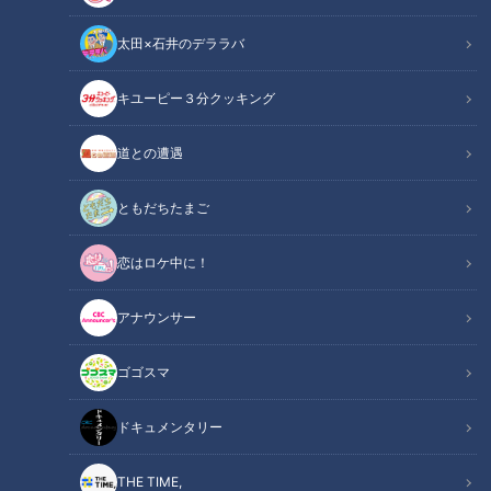
太田×石井のデララバ
キユーピー３分クッキング
道との遭遇
この記事の画像
（全12枚）
ともだちたまご
恋はロケ中に！
アナウンサー
ゴゴスマ
ドキュメンタリー
THE TIME,