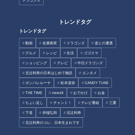
ドラゴンズ
社内初の時短勤務でもキャリア
“人型ハーブ畑”が登場！？ハー
を諦めない。子育てと仕事を両
ブの摘み取り体験も！三重
トレンドタグ
立する女性社員のリアル
「VISON」で大注目の最新スポ
トレンドタグ
ットとは
動画
友廣南実
ドラゴンズ
道との遭遇
グルメ
レシピ
生活
ゴゴスマ
ショッピング
テレビ
中日ドラゴンズ
前屈で床に手がつくようにな
タイムカプセルで50年前へ！三
北辻利寿の日本はじめて物語
エンタメ
る！？家で簡単にできる体が柔
重県誕生150周年記念
ガンバレルーヤ
松本道弥
CANDY TUNE
らかくなるストレッチ第2弾！
下半身編
THE TIME
newsX
おでかけ
お金
タグ
ちょい足し
チャント！
テレビ番組
三重
newsX
下道
井端弘和
北辻利寿
北辻利寿のコレ、日本生まれです