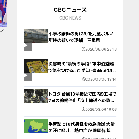
CBCニュース
CBC NEWS
とノ
小学校講師の男(38)を児童ポルノ
所持の疑いで逮捕 三重県
2026/08/06 23:18
災害時の“最後の手段” 車中泊避難
で気をつけること 愛知･豊田市は4年
前からマニュアル作成 最悪の場合
2026/08/06 19:14
死に至る｢エコノミークラス症候群｣
にならないために
トヨタ 台風13号接近で国内9工場で
7日の稼働停止 ｢海上輸送への影響
を踏まえ判断｣ 夏季連休明けの17日
2026/08/06 19:06
から再開予定
学習塾で10代男性を救急搬送 大量
の汗に嘔吐… 熱中症か 塾関係者が
消防に通報 名古屋