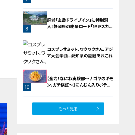
お宝探し【チャント！特集】
廃墟「玄岳ドライブイン」に特別潜
入！静岡県の絶景ロード「伊豆スカイ
8
ライン」の歴史と魅力に迫る
コスプレサミット、ワクワクさん、アジ
ア大会楽曲…愛知県の話題あれこれ
【全力！なにわ実験部～ナゴヤのギモ
ン、ガチ検証～】にんじん入りポテト
10
サラダ
9
もっと見る