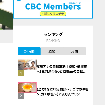
ランキング
RANKING
24時間
週間
月間
友廣アナの自転車旅｜愛知・蒲郡市
へ！三河湾ぐるっと125kmの自転車
1
旅！【チャント！特集】
【全力！なにわ実験部～ナゴヤのギモ
ン、ガチ検証～】にんじんプリン
2