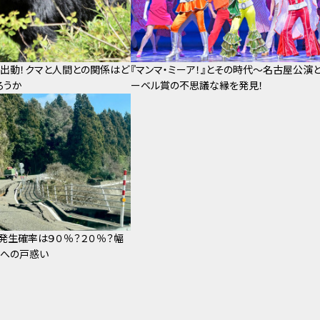
出動！クマと人間との関係はど
『マンマ・ミーア！』とその時代～名古屋公演
ろうか
ーベル賞の不思議な縁を発見！
発生確率は９０％？２０％？幅
値への戸惑い