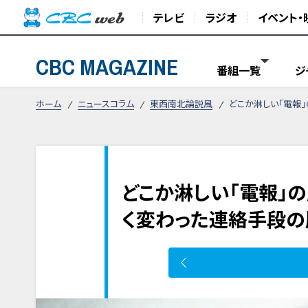
テレビ
ラジオ
イベント・
CBC MAGAZINE
番組一覧
ジ
ホーム
ニュースコラム
東西南北論説風
どこか淋しい「電報
どこか淋しい「電報」
く変わった連絡手段の