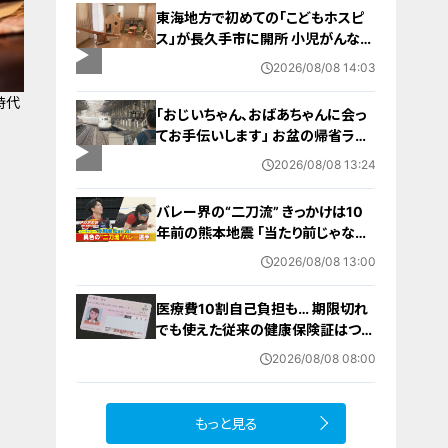
男性（46）がおぼれ死亡
東海地方で初めての「こどもホスピ
ス」が長久手市に開所 小児がんなど
重い病気の子どもと家族を支える施
2026/08/08 14:03
設 利用料は無料 愛知の「長久手の
おうち」
時代
「おじいちゃん、おばあちゃんに会っ
てお手伝いします」 お盆の帰省ラッ
シュが本格化 東海道新幹線下りがピ
2026/08/08 13:24
ーク 名古屋駅も家族連れらで朝から
混雑
バレー界の“二刀流” きっかけは10
年前の熊本地震 ｢当たり前じゃなか
った｣ オフシーズンゼロの過酷スケ
2026/08/08 13:00
ジュール 異例の道を進むワケ【アジ
ア大会 愛知･名古屋2026】
医療費10割自己負担も… 期限切れ
でも使えた従来の健康保険証はつい
に終了 8月以降起こりうるマイナ保
2026/08/08 08:00
険証の“落とし穴” 注意すべき2つの
有効期限
もっと見る