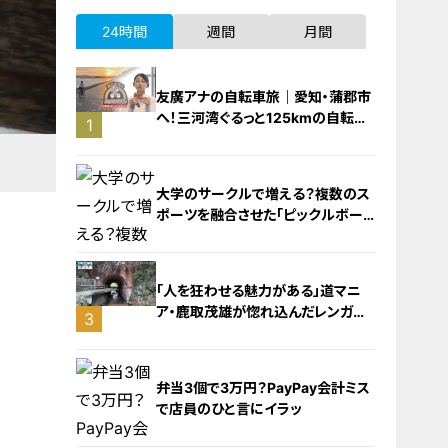
24時間
週間
月間
友廣アナの自転車旅｜愛知・蒲郡市
へ！三河湾ぐるっと125kmの自転車
1
旅！【チャント！特集】
大学のサークルで増える？複数のス
ポーツを融合させた「ピックルボー
ル」
「人を狂わせる魅力がある」道マニ
ア・鹿取茂雄が惚れ込んだレンガの
3
橋梁とは？未公開の道3選
2
弁当3個で3万円？PayPay会計ミス
で店員のひと言にイラッ