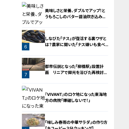
美味しさと栄養、ダブルでアップ！と
うもろこしのバター醤油炊き込みご
飯
4
しなびた「ナス」が復活する裏ワザと
は？農家に聞いた「ナス嫌いも食べ
6
られる」アイデアレシピを大公開
5
都市伝説となった「柳橋駅」設置計
画 リニアで脚光を浴びた再検討の
7
機運
『VIVANT』のロケ地になった東海地
方の病院「爆破しないで！」
「味しみ春雨の中華サラダ」の作り方
【キユーピー３分クッキング】