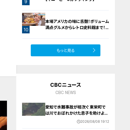
9
8
本場アメリカの味に舌鼓！ボリューム
満点グルメからレトロ史料館まで！
10
愛知・東海市の感動スポット3選
もっと見る
CBCニュース
CBC NEWS
愛知で水難事故が相次ぐ 東栄町で
は川でおぼれかけた息子を助けよう
とし父親が心肺停止の状態で搬送
2026/08/08 19:12
田原市ではサーフィン中に公務員の