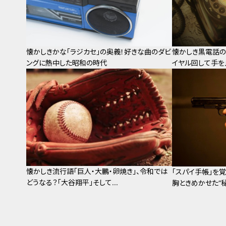
懐かしきかな「ラジカセ」の奥義！好きな曲のダビ
懐かしき黒電話の
ングに熱中した昭和の時代
イヤル回して手を
懐かしき流行語「巨人・大鵬・卵焼き」、令和では
「スパイ手帳」を
どうなる？「大谷翔平」そして...
胸ときめかせた“