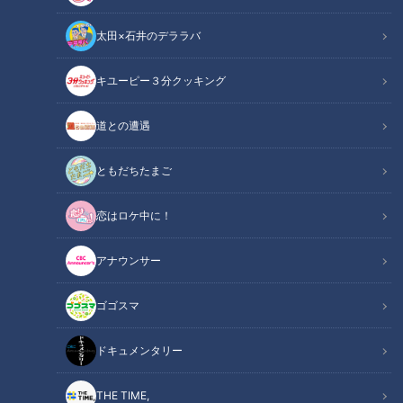
太田×石井のデララバ
キユーピー３分クッキング
道との遭遇
「中津川製作所」提供：三菱電機株式会社
ともだちたまご
この記事の画像
（全7枚）
恋はロケ中に！
アナウンサー
ゴゴスマ
ドキュメンタリー
THE TIME,