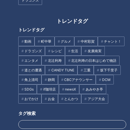
ドラゴンズ
「麻辣(マーラー)香味から揚
「マスキングテープ」そのカラ
げ」の作り方【キユーピー３分
トレンドタグ
フルな魅力～工業用から大変身
クッキング】
トレンドタグ
させた驚きの発想
動画
町中華
グルメ
中村彩賀
チャント！
ドラゴンズ
レシピ
生活
友廣南実
エンタメ
北辻利寿
北辻利寿の日本はじめて物語
道との遭遇
CANDY TUNE
三重
坂下千里子
「名古屋めし」に仲間入り！カ
角上清司
静岡
CBCアナウンサー
DCM
レー煮込みうどんが人気上昇中
昭和の珍品おもちゃ～オスとメ
SDGs
if珈琲店
newsX
あみやき亭
～大竹敏之のシン・名古屋めし
スを判別する不思議なペンダン
おでかけ
お金
とんかつ
アジア大会
トを覚えていますか？
タグ
タグ検索
北辻利寿
コラム
ハンドドライヤー