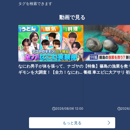
タグを検索できます
北辻利寿の日本はじめて物語
東西南北論説風
動画で見る
オススメ関連コンテンツ
なにわ男子が体を張って、ナゴヤの
【特集】篠島の漁業を救
ギモンを大調査！【全力！なにわ実
養殖 車エビに大アサリ 
験部～ナゴヤのギモン、ガチ検証
【newsX】
～】
「ヘアドライヤー」髪を乾かす
どんな食器も、どんな汚れも洗
道具から美容の必需品に進化さ
い流す！ニッポンの「食洗機」
せたニッポン開発魂
が越えたハードル
2026/08/06 12:00
2026/
もっと見る