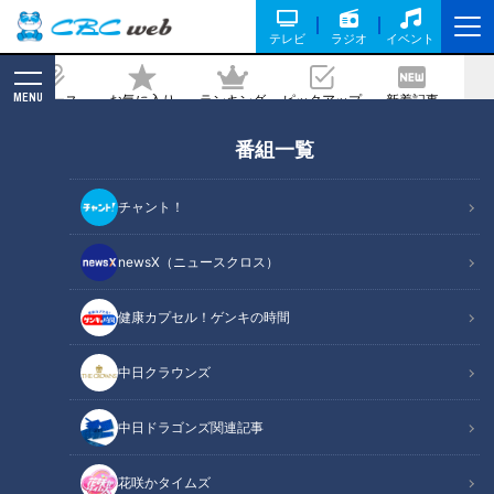
テレビ
ラジオ
イベント
MENU
ニュース
お気に入り
ランキング
ピックアップ
新着記事
CBC MAGAZINE
番組一覧
高速風で“水滴を吹き飛ばす”～日本製
「ハンドドライヤー」驚きの発想と開発
チャント！
史
newsX（ニュースクロス）
記事に戻る
健康カプセル！ゲンキの時間
中日クラウンズ
中日ドラゴンズ関連記事
花咲かタイムズ