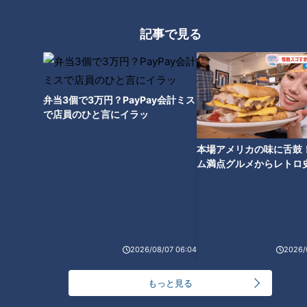
記事で見る
扉の数だけ機能も魅力も増え
る！日本製「電気冷蔵庫」めざ
ましい進化の歩み
弁当3個で3万円？PayPay会計ミス
日本で誕生した「マッサージチ
で店員のひと言にイラッ
ェア」～究極の“揉み心地”を追
求した開発魂
本場アメリカの味に舌鼓
ム満点グルメからレトロ
で！愛知・東海市の感動
選
2026/08/07 06:04
2026/
米国で出会った電気カミソリに
魅せられた！国産「シェーバ
もっと見る
ー」夢の開発物語