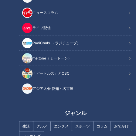
ニュースコラム
記事に戻る
ライブ配信
この記事を見たあなたへのおすすめ
RadiChubu（ラジチューブ）
me:tone（ミートーン）
「ビートルズ」とCBC
ブーム到来!? 古くて新しい名古
アジア大会 愛知・名古屋
日本生まれ！鉛筆型・水性イン
屋めし「小倉トースト」～大竹
ク・ゲルインクの魅力～ボール
敏之の「シン・名古屋めし」
ペンはじめて物語（１）
ジャンル
生活
グルメ
エンタメ
スポーツ
コラム
おでかけ