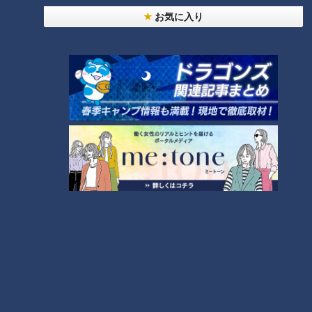
お気に入り
ランキング
RANKING
24時間
週間
月間
20代男性「この世から消えろ」と書き込んだ人物
は～配信型ドキュメンタリー「ピエロと呼ばれた息
1