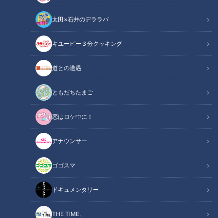
太田×石井のデララバ
キユーピー３分クッキング
道との遭遇
「最新スポーツシューズ『Metaspeed+』2022年」提供： 株式会社ア
シックス
ともだちたまご
この記事の画像
（全7枚）
恋はロケ中に！
アナウンサー
ゴゴスマ
ドキュメンタリー
THE TIME,