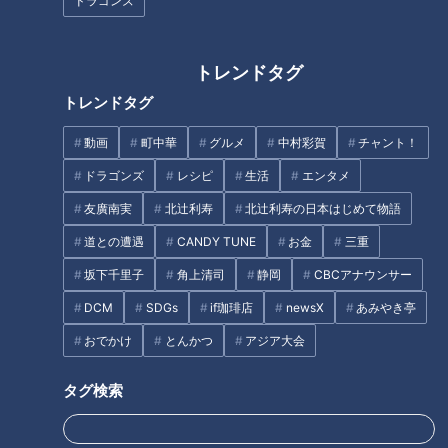
ドラゴンズ
【四国一周】軽トラ女子三田が
「すごく弾力がある！」自分で
松山から下道で一周！グルメ＆
釣った新鮮な“鳴門鯛”のお造り
絶景ドライブ⑮
トレンドタグ
に感激！グラビアアイドル・三
田悠貴の軽トラ四国一周の旅
トレンドタグ
動画
町中華
グルメ
中村彩賀
チャント！
ドラゴンズ
レシピ
生活
エンタメ
友廣南実
北辻利寿
北辻利寿の日本はじめて物語
【四国一周】軽トラ女子三田が
【四国一周】軽トラ女子三田が
道との遭遇
CANDY TUNE
お金
三重
松山から下道で一周！グルメ＆
松山から下道で一周！グルメ＆
絶景ドライブ⑰
絶景ドライブ⑨
坂下千里子
角上清司
静岡
CBCアナウンサー
タグ
DCM
SDGs
if珈琲店
newsX
あみやき亭
おでかけ
とんかつ
アジア大会
北辻利寿
コラム
北辻利寿の日本はじめて物語
タグ検索
東西南北論説風
運動靴