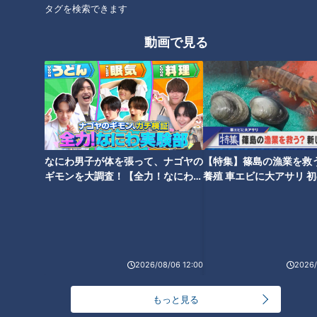
タグを検索できます
オススメ関連コンテンツ
動画で見る
なにわ男子が体を張って、ナゴヤの
【特集】篠島の漁業を救
ギモンを大調査！【全力！なにわ実
養殖 車エビに大アサリ 
験部～ナゴヤのギモン、ガチ検証
【newsX】
【前回の記事】自分の耳の中を
～】
スマホで見ながら耳掃除！究極
の欲求を実現した「耳かき」の
国産「長靴」は魚河岸で生まれ
歴史
た！“滑りにくい靴底”のヒント
2026/08/06 12:00
2026/
をくれた驚きの生き物
もっと見る