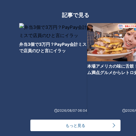
記事で見る
日本で生まれた「ビーチサンダ
ル」～ハワイで爆発的人気を得
弁当3個で3万円？PayPay会計ミス
たゴム草履の秘話
で店員のひと言にイラッ
ジーンズ「EDWIN」ブランドは
日本生まれ～命名の秘話と創意
本場アメリカの味に舌鼓
工夫60年の歩み
ム満点グルメからレトロ
で！愛知・東海市の感動
選
2026/08/07 06:04
2026/
スリッパは日本で生まれ、そし
て明治初期の“日本外交”を救っ
もっと見る
た