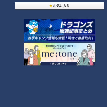
お気に入り
ランキング
RANKING
24時間
週間
月間
友廣アナの自転車旅｜愛知・蒲郡市へ！三河湾ぐる
っと125kmの自転車旅！【チャント！特集】
1