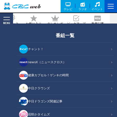
テレビ
ラジオ
イベント
MENU
ニュース
お気に入り
ランキング
ピックアップ
新着記事
CBC MAGAZINE
番組一覧
日本製「運動靴」の歩み、スポーツ選手
を支える開発魂は大谷翔平へも届いた！
チャント！
記事に戻る
newsX（ニュースクロス）
健康カプセル！ゲンキの時間
中日クラウンズ
中日ドラゴンズ関連記事
花咲かタイムズ