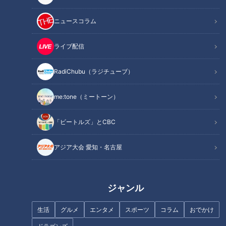
ニュースコラム
記事に戻る
ライブ配信
この記事を見たあなたへのおすすめ
RadiChubu（ラジチューブ）
me:tone（ミートーン）
「ビートルズ」とCBC
【四国一周】軽トラ女子三田が
「奥琵琶湖パークウェイ」がで
アジア大会 愛知・名古屋
松山から下道で一周！グルメ＆
きるまで孤立…“独自の法律”を
絶景ドライブ⑱
作った集落「菅浦」を深掘り
ジャンル
生活
グルメ
エンタメ
スポーツ
コラム
おでかけ