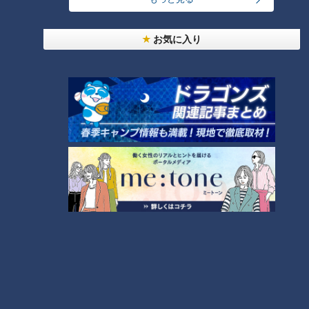
NEW
【全力！なにわ実験部～ナゴヤのギモン、ガチ検証
3
お気に入り
～】しらたきで作った豚バラミンチの油そば
NEW
【全力！なにわ実験部～ナゴヤのギモン、ガチ検証
4
～】にんじんプリン
NEW
【全力！なにわ実験部～ナゴヤのギモン、ガチ検証
5
～】大橋特製お好み焼き
コスプレサミット、ワクワクさん、アジア大会楽
曲…愛知県の話題あれこれ
今年も開催！「あったらいいな」をみんなで考える
小学生向けワークショップを大府市で開催
7