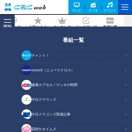
テレビ
ラジオ
イベント
MENU
ニュース
お気に入り
ランキング
ピックアップ
新着記事
CBC MAGAZINE
番組一覧
国産「長靴」は魚河岸で生まれた！“滑
りにくい靴底”のヒントをくれた驚きの
チャント！
生き物
newsX（ニュースクロス）
記事に戻る
健康カプセル！ゲンキの時間
中日クラウンズ
中日ドラゴンズ関連記事
花咲かタイムズ