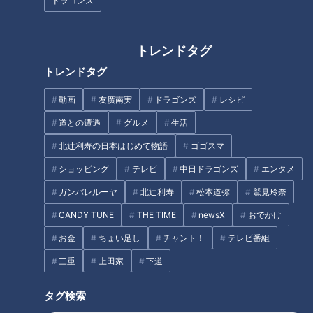
ドラゴンズ
トレンドタグ
トレンドタグ
激ウマ味噌ダレの鉄板焼きに
鉄道の忘れ物市で“激安お宝”ゲ
「うますぎる…」春にぴったり
ット！？人情あふれる大盛況イ
動画
友廣南実
ドラゴンズ
レシピ
な“つきたて餅スイーツ”も 愛知
ベント「覚王山日泰寺の縁日」
道との遭遇
グルメ
生活
県岡崎市のオススメスポットと
へ潜入レポート
は
北辻利寿の日本はじめて物語
ゴゴスマ
ショッピング
テレビ
中日ドラゴンズ
エンタメ
ガンバレルーヤ
北辻利寿
松本道弥
鷲見玲奈
CANDY TUNE
THE TIME
newsX
おでかけ
家計の味方！地域密着型スーパ
CBC若狭アナが「かき氷街道」
ーが驚きの格安価格を実現して
を大移動？ 個性豊かな絶品か
お金
ちょい足し
チャント！
テレビ番組
いる理由
き氷を紹介！
三重
上田家
下道
タグ検索