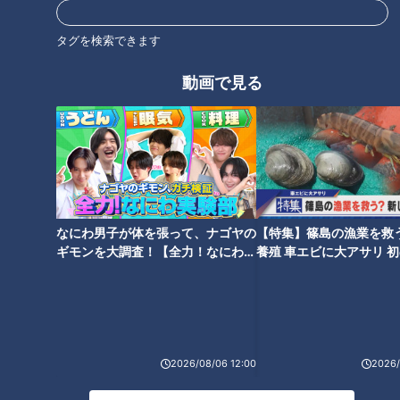
タグを検索できます
CBC若狭アナが人魚姫「ワカエ
「厚揚げと豚肉の梅煮」の作り
ル」に？マーメイドスイムに挑
方【キユーピー３分クッキン
動画で見る
戦！水中でおしゃべり封印リポ
グ】
ート！
タグ
北辻利寿
コラム
北辻利寿の日本はじめて物語
東西南北論説風
長靴
なにわ男子が体を張って、ナゴヤの
【特集】篠島の漁業を救
ギモンを大調査！【全力！なにわ実
養殖 車エビに大アサリ 
験部～ナゴヤのギモン、ガチ検証
【newsX】
～】
2026/08/06 12:00
2026/