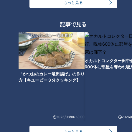
もっと見る
記事で見る
ランキング
RANKING
オカルトコレクター田中
600体に部屋を奪われ寝
24時間
週間
月間
下？
「かつおのカレー竜田揚げ」の作り
方【キユーピー３分クッキング】
「人を狂わせる魅力がある」道マニア・鹿取茂雄が
惚れ込んだレンガの橋梁とは？未公開の道3選
1
友廣アナの自転車旅｜愛知・蒲郡市へ！三河湾ぐる
2026/08/06 18:00
2026/
っと125kmの自転車旅！【チャント！特集】
2
もっと見る