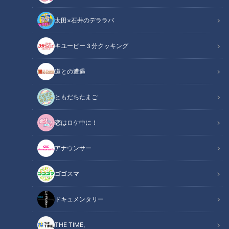
太田×石井のデララバ
キユーピー３分クッキング
道との遭遇
ともだちたまご
恋はロケ中に！
アナウンサー
ゴゴスマ
ドキュメンタリー
THE TIME,