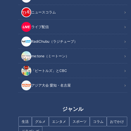
「黒長靴「白底付大長」」提供：有限会社 伊藤ウロコ
ニュースコラム
この記事の画像
（全6枚）
ライブ配信
RadiChubu（ラジチューブ）
me:tone（ミートーン）
「ビートルズ」とCBC
アジア大会 愛知・名古屋
記事に戻る
ジャンル
この記事を見たあなたへのおすすめ
生活
グルメ
エンタメ
スポーツ
コラム
おでかけ