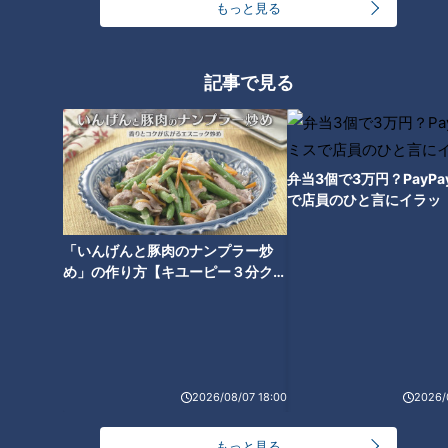
もっと見る
子どもが野菜嫌いを克服！？ア
レンジも楽しめる爆売れドレッ
記事で見る
シングとは？「カルディ」店員
に聞いた激推し商品ベスト3！
弁当3個で3万円？PayP
で店員のひと言にイラッ
「いんげんと豚肉のナンプラー炒
め」の作り方【キユーピー３分クッ
キング】
2026/08/07 18:00
2026/
ランキング
RANKING
もっと見る