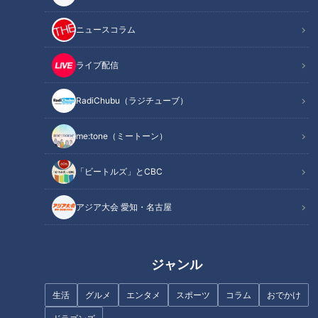
記事に戻る
ニュースコラム
この記事を見たあなたへのおすすめ
ライブ配信
RadiChubu（ラジチューブ）
me:tone（ミートーン）
ここまで進化 建設業の魅力発見
三重県大紀町・錦の愛されフー
「ビートルズ」とCBC
建設業界 将来の担い手確保
ド『べっこうちらし寿司』を調
査！ 魚の照りが“べっこう”の
アジア大会 愛知・名古屋
ような漁師町ならではのちらし
寿司
ジャンル
生活
グルメ
エンタメ
スポーツ
コラム
おでかけ
天然超え！？三重・大紀町の養
伝統の技を注いだ ひとしずく