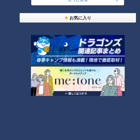
24時間
週間
月間
お気に入り
友廣アナの自転車旅｜愛知・蒲郡市へ！三河湾ぐる
っと125kmの自転車旅！【チャント！特集】
1
【全力！なにわ実験部～ナゴヤのギモン、ガチ検証
～】しらたきで作った豚バラミンチの油そば
2
今年も開催！「あったらいいな」をみんなで考える
小学生向けワークショップを大府市で開催
3
コスプレサミット、ワクワクさん、アジア大会楽
曲…愛知県の話題あれこれ