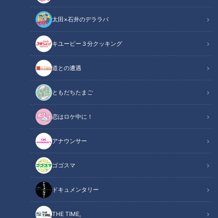
太田×石井のデララバ
キユーピー３分クッキング
CBCテレビ『チャント！』よしお兄さんのもっと”みえ”推し
道との遭遇
この記事の画像
（全8枚）
ともだちたまご
恋はロケ中に！
アナウンサー
ゴゴスマ
ドキュメンタリー
THE TIME,