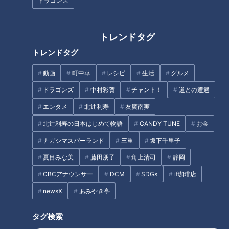
殖魚「伊勢まだい」と「伊勢ぶ
三重の逸品 四日市の萬古焼
ドラゴンズ
り」 驚きのおいしさを生む“特
別なエサ”とは
トレンドタグ
トレンドタグ
動画
町中華
レシピ
生活
グルメ
何が釣れるかわからない！？エ
熊野古道 世界遺産を補修体験！
ドラゴンズ
中村彩賀
チャント！
道との遭遇
イやサメの他に“珍魚”も…三重
未来につなぐ三重観光ツアー
エンタメ
北辻利寿
友廣南実
県大紀町に漁師直営の釣り堀
「日の丸水産」がオープン
北辻利寿の日本はじめて物語
CANDY TUNE
お金
タグ
ナガシマスパーランド
三重
坂下千里子
夏目みな美
藤田朋子
角上清司
静岡
おでかけ
よしお兄さん
三重
CBCアナウンサー
DCM
SDGs
if珈琲店
newsX
あみやき亭
オススメ関連コンテンツ
タグ検索