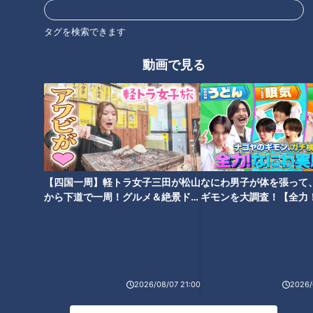
タグを検索できます
動画で見る
洋画を見れば時代がわかる！？
「ダイソー」で発見！冷凍ご飯
「三重県立美術館」がリニュー
収納やレンジ調理器など便利グ
アル！注目の企画展で洋画の魅
ッズからおしゃれアイテムま
力を再発見
で、最新ショッピング事情を徹
底調査
【四国一周】軽トラ女子三田が松山
なにわ男子が体を張って
から下道で一周！グルメ＆絶景ドラ
ギモンを大調査！【全力
イブ⑳
験部～ナゴヤのギモン、
地元民が大絶賛！？三重県桑名
マニアも絶賛の洗車グッズや、
～】
市の隠れた名店『新城』で味わ
折りたためる保冷バッグがSNS
う木曽三川うなぎのひつまぶし
で話題！DIYからカー用品ま
加藤愛が愛されフードを徹底調
で、「コメリ」の人気商品を徹
査
底調査
2026/08/07 21:00
2026/