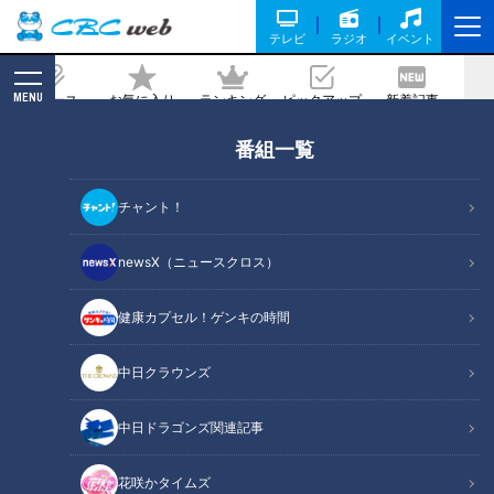
テレビ
ラジオ
イベント
MENU
ニュース
お気に入り
ランキング
ピックアップ
新着記事
CBC MAGAZINE
番組一覧
魚だけでなく“エサ”も育てる！？ 稚魚を
人の手で守る「栽培漁業」 三重県「尾鷲
チャント！
栽培漁業センター」の現場に密着！
newsX（ニュースクロス）
記事に戻る
健康カプセル！ゲンキの時間
中日クラウンズ
中日ドラゴンズ関連記事
花咲かタイムズ