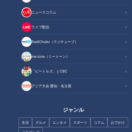
ニュースコラム
ライブ配信
RadiChubu（ラジチューブ）
全国で3県だけ！川が増水した
【新宿の歴史】この道は今…
ら近隣住民が畳を持ってきて挿
me:tone（ミートーン）
しこむ特殊堤防
「ビートルズ」とCBC
アジア大会 愛知・名古屋
伊豆半島に眠る3連隧道 大地
【道マニア】東京～神奈川｜徳
震で国道の名を外された悲しき
川家康ゆかりの道・中原街道の
ジャンル
廃道を巡る旅
痕跡を発見【道との遭遇】
生活
グルメ
エンタメ
スポーツ
コラム
おでかけ