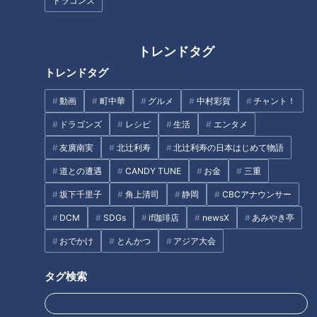
ドラゴンズ
トレンドタグ
【道マニア】茨城・変な道と変
【道マニア】【名古屋】東山動
トレンドタグ
な看板【道との遭遇】
植物園に繋がる！？近所に住む
男性から調査依頼された謎の道
動画
町中華
グルメ
中村彩賀
チャント！
へ…【道との遭遇】
ドラゴンズ
レシピ
生活
エンタメ
タグ
友廣南実
北辻利寿
北辻利寿の日本はじめて物語
動画
エンタメ
道との遭遇
道との遭遇
CANDY TUNE
お金
三重
坂下千里子
角上清司
静岡
CBCアナウンサー
DCM
SDGs
if珈琲店
newsX
あみやき亭
オススメ関連コンテンツ
おでかけ
とんかつ
アジア大会
タグ検索