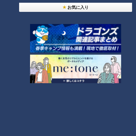
友廣アナの自転車旅｜愛知・蒲郡市へ！三河湾ぐる
お気に入り
っと125kmの自転車旅！【チャント！特集】
1
【全力！なにわ実験部～ナゴヤのギモン、ガチ検証
～】にんじんプリン
2
【全力！なにわ実験部～ナゴヤのギモン、ガチ検証
～】しらたきで作った豚バラミンチの油そば
3
【全力！なにわ実験部～ナゴヤのギモン、ガチ検証
～】キャロットフレンチロースト
4
【全力！なにわ実験部～ナゴヤのギモン、ガチ検証
～】赤味噌を使ったミルフィーユ味噌トンカツ
5