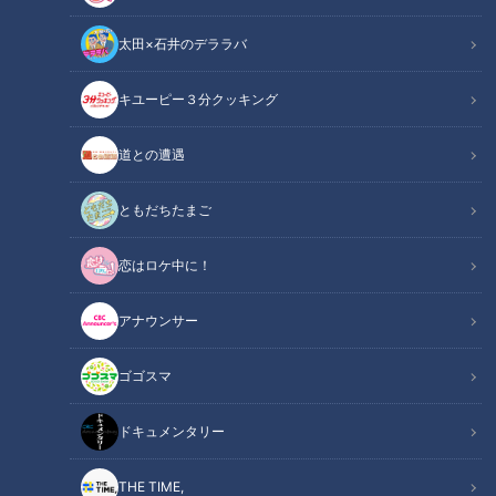
太田×石井のデララバ
キユーピー３分クッキング
【道マニア】三重？福井？放送後に急展開！絵葉書に写る隧道を調査
道との遭遇
【道との遭遇】
ともだちたまご
この記事の画像
（全1枚）
恋はロケ中に！
アナウンサー
ゴゴスマ
記事に戻る
ドキュメンタリー
この記事を見たあなたへのおすすめ
THE TIME,