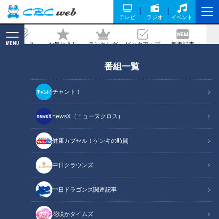
テレビ
ラジオ
イベント
MENU
ニュース
お気に入り
ランキング
ピックアップ
新着記事
CBC MAGAZINE
番組一覧
【道マニア】三重？福井？放送後に急展
開！絵葉書に写る隧道を調査【道との遭
チャント！
遇】
newsX（ニュースクロス）
記事に戻る
健康カプセル！ゲンキの時間
中日クラウンズ
中日ドラゴンズ関連記事
花咲かタイムズ