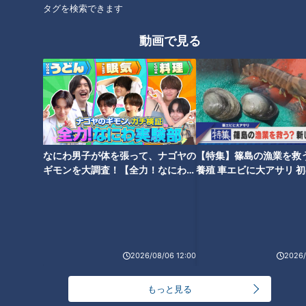
タグを検索できます
温泉レジャー施設の立ち入り禁
用水路の上に建つ「水上ビ
止エリアに残る廃道 古びた鳥
ル」 愛知・豊橋市でしか見ら
動画で見る
居が連なる謎の参道も
れない珍しい暗渠道とは
警告しすぎ！？愛知にある制限
廃線跡から転用された宝塚市の
なにわ男子が体を張って、ナゴヤの
【特集】篠島の漁業を救
高2.8mの標識だらけの道 違和
遊歩道 街の発展に一役買った阪
ギモンを大調査！【全力！なにわ実
養殖 車エビに大アサリ 
験部～ナゴヤのギモン、ガチ検証
【newsX】
感しかない“謎の高さ制限ゲー
鶴鉄道の歴史とは
～】
ト”も
2026/08/06 12:00
2026/
先人が山を切り開いた歴史ある
もっと見る
道 今も生活道路として使われ