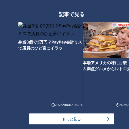
ている鎌倉の「高野の切通し」
記事で見る
弁当3個で3万円？PayPay会計ミス
で店員のひと言にイラッ
本場アメリカの味に舌鼓
ム満点グルメからレトロ
で！愛知・東海市の感動
選
ランキング
RANKING
2026/08/07 06:04
2026/
24時間
週間
月間
もっと見る