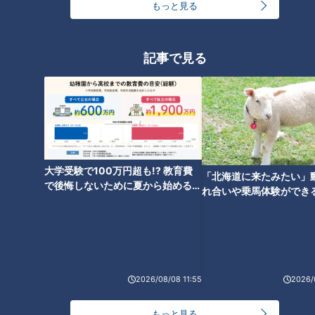
もっと見る
なぜ森林の中に橋が？千葉県道
2棟の建物しかない人工島はな
記事で見る
「生実本納線」の未開通区間か
ぜできた？静岡・浜名湖に浮か
ら謎を解明する旅
ぶ“小さすぎる謎の島”を調査
大学受験で100万円超も!? 教育費
「北海道に来たみたい」
で後悔しないために夏から始めるお
れ合いや乗馬体験ができ
「箕面温泉スパーガーデン」に
金の準備術とは
ススメ！不動産屋さんが
残るケーブルカーの“幻の遺
とは
構”とは？静岡の廃隧道の痕跡
も！後日調査で新情報が判明た
どる旅
2026/08/08 11:55
2026/
もっと見る