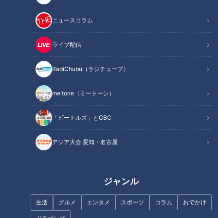
ニュースコラム
ライブ配信
RadiChubu（ラジチューブ）
me:tone（ミートーン）
記事に戻る
「ビートルズ」とCBC
この記事を見たあなたへのおすすめ
アジア大会 愛知・名古屋
ジャンル
生活
グルメ
エンタメ
スポーツ
コラム
おでかけ
なぜ“道”を好きになったのか？
思い出の地「佐渡島」へ！“廃