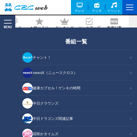
テレビ
ラジオ
イベント
MENU
ニュース
お気に入り
ランキング
ピックアップ
新着記事
CBC MAGAZINE
番組一覧
多くの人に道の魅力を伝えたい…“廃
道”に人生を捧げる道マニア・石井あつ
チャント！
この妥協なき探索に迫る！
newsX（ニュースクロス）
記事に戻る
健康カプセル！ゲンキの時間
中日クラウンズ
中日ドラゴンズ関連記事
花咲かタイムズ