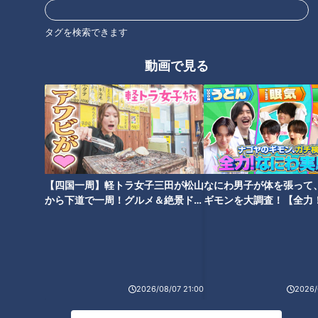
遇】
タグ
タグを検索できます
エンタメ
ミキ
大分
道との遭遇
動画で見る
オススメ関連コンテンツ
【四国一周】軽トラ女子三田が松山
なにわ男子が体を張って
から下道で一周！グルメ＆絶景ドラ
ギモンを大調査！【全力
イブ⑳
験部～ナゴヤのギモン、
～】
遊園地へ行くために造られた
途中で途切れた“不可解な
橋！？大阪・藤井寺市「玉手
道”！？地図から消える道も…愛
橋」の知られざる歴史とは？
知・岐阜の“橋にまつわる道”を
「玉手山遊園地」の痕跡を探す
調査
2026/08/07 21:00
2026/
旅