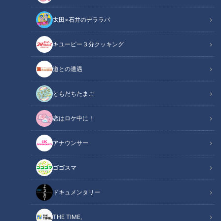
太田×石井のデララバ
キユーピー３分クッキング
CBCテレビ『道との遭遇』
道との遭遇
ともだちたまご
この記事の画像
（全13枚）
恋はロケ中に！
アナウンサー
ゴゴスマ
ドキュメンタリー
THE TIME,