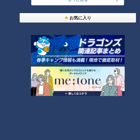
お気に入り
ランキング
RANKING
24時間
週間
月間
友廣アナの自転車旅｜愛知・蒲郡市へ！三河湾ぐる
っと125kmの自転車旅！【チャント！特集】
1
大学のサークルで増える？複数のスポーツを融合さ
せた「ピックルボール」