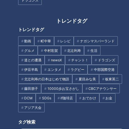
ドラゴンズ
人生の節目に立つ道マニアが“人
道”に人生を捧げる道マニア・石
生の軌跡”を辿る
井あつこの佐渡島一周ドライブ
旅
トレンドタグ
トレンドタグ
動画
町中華
レシピ
ナガシマスパーランド
グルメ
中村彩賀
北辻利寿
生活
「名二環」沿いにある“謎の地下
「奥琵琶湖パークウェイ」がで
道との遭遇
newsX
チャント！
ドラゴンズ
道”の正体とは？道マニアが気に
きるまで孤立…“独自の法律”を
なる道を調査！
作った集落「菅浦」を深掘り
伊豆半島
エンタメ
ラグビー
中部国際空港
北辻利寿の日本はじめて物語
夏目みな美
板東英二
藤田朋子
10000歩お宝さがし
CBCアナウンサー
DCM
SDGs
if珈琲店
おでかけ
お金
アジア大会
【道マニア】千葉・“廃隧道疑
【道マニア】静岡・行先不
惑”の窪みへ行ってみたら・・・
明・・・新東名の脇にたたずむ
タグ検索
【道との遭遇】
3つの“謎のトンネル”【道との遭