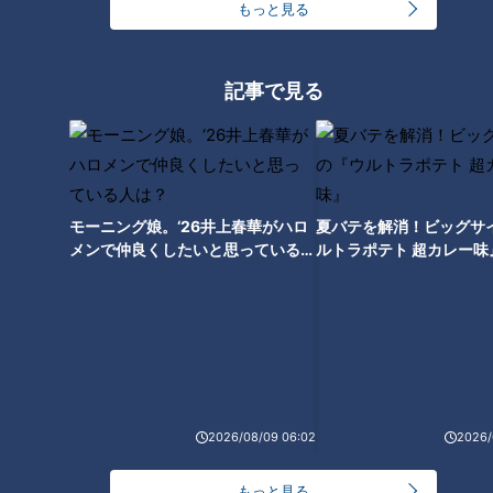
もっと見る
なぜ森林の中に橋が？千葉県道
2棟の建物しかない人工島はな
記事で見る
「生実本納線」の未開通区間か
ぜできた？静岡・浜名湖に浮か
ら謎を解明する旅
ぶ“小さすぎる謎の島”を調査
モーニング娘。‘26井上春華がハロ
夏バテを解消！ビッグサ
メンで仲良くしたいと思っている人
ルトラポテト 超カレー味
は？
「箕面温泉スパーガーデン」に
残るケーブルカーの“幻の遺
構”とは？静岡の廃隧道の痕跡
も！後日調査で新情報が判明た
どる旅
2026/08/09 06:02
2026/
もっと見る