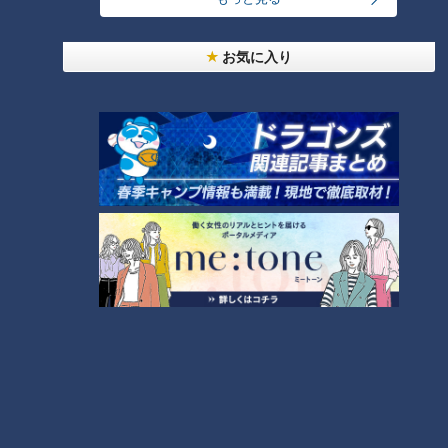
お気に入り
ランキング
RANKING
24時間
週間
月間
「名古屋駅のパン屋さんランキング」第2位＆第1位
を発表！食感の秘密は“焼きたてを瞬間冷凍”？「ル
1
シュプレーム」の食パンへのこだわり
「人を狂わせる魅力がある」道マニア・鹿取茂雄が
惚れ込んだレンガの橋梁とは？未公開の道3選
2