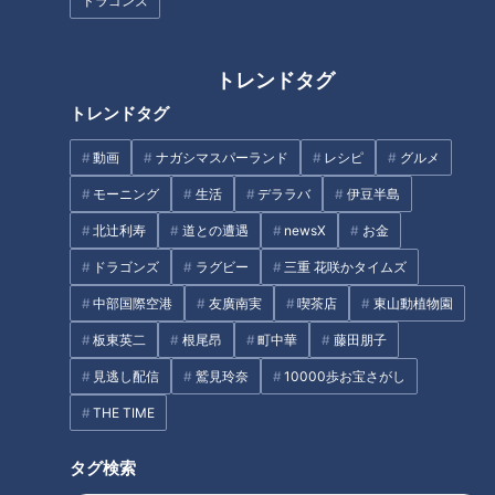
ドラゴンズ
人生の節目に立つ道マニアが“人
道”に人生を捧げる道マニア・石
生の軌跡”を辿る
井あつこの佐渡島一周ドライブ
旅
トレンドタグ
トレンドタグ
動画
ナガシマスパーランド
レシピ
グルメ
モーニング
生活
デララバ
伊豆半島
「名二環」沿いにある“謎の地下
「奥琵琶湖パークウェイ」がで
道”の正体とは？道マニアが気に
きるまで孤立…“独自の法律”を
北辻利寿
道との遭遇
newsX
お金
なる道を調査！
作った集落「菅浦」を深掘り
ドラゴンズ
ラグビー
三重 花咲かタイムズ
中部国際空港
友廣南実
喫茶店
東山動植物園
板東英二
根尾昂
町中華
藤田朋子
見逃し配信
鷲見玲奈
10000歩お宝さがし
THE TIME
【道マニア】千葉・“廃隧道疑
【道マニア】静岡・行先不
惑”の窪みへ行ってみたら・・・
明・・・新東名の脇にたたずむ
タグ検索
【道との遭遇】
3つの“謎のトンネル”【道との遭
遇】