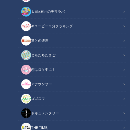
太田×石井のデララバ
キユーピー３分クッキング
CBCテレビ『道との遭遇』
道との遭遇
この記事の画像
（全13枚）
ともだちたまご
恋はロケ中に！
アナウンサー
ゴゴスマ
ドキュメンタリー
THE TIME,