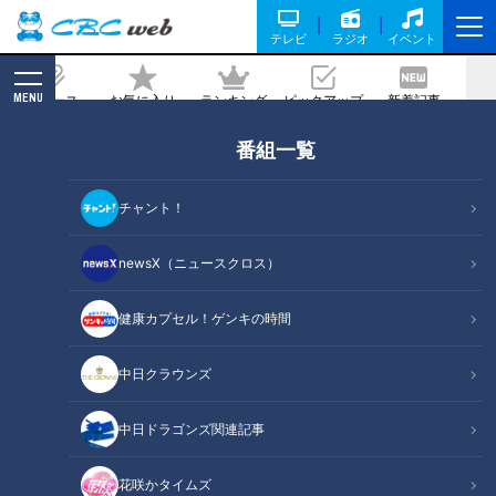
テレビ
ラジオ
イベント
MENU
ニュース
お気に入り
ランキング
ピックアップ
新着記事
CBC MAGAZINE
番組一覧
多くの人に道の魅力を伝えたい…“廃
道”に人生を捧げる道マニア・石井あつ
チャント！
この妥協なき探索に迫る！
newsX（ニュースクロス）
記事に戻る
健康カプセル！ゲンキの時間
中日クラウンズ
中日ドラゴンズ関連記事
花咲かタイムズ