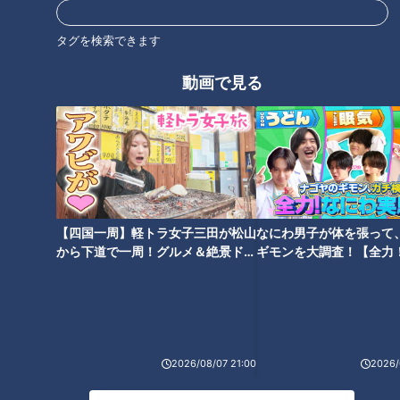
タグ
タグを検索できます
エンタメ
ミキ
大分
道との遭遇
動画で見る
オススメ関連コンテンツ
【四国一周】軽トラ女子三田が松山
なにわ男子が体を張って
から下道で一周！グルメ＆絶景ドラ
ギモンを大調査！【全力
イブ⑳
験部～ナゴヤのギモン、
遊園地へ行くために造られた
途中で途切れた“不可解な
～】
橋！？大阪・藤井寺市「玉手
道”！？地図から消える道も…愛
橋」の知られざる歴史とは？
知・岐阜の“橋にまつわる道”を
「玉手山遊園地」の痕跡を探す
調査
旅
2026/08/07 21:00
2026/