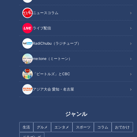
ニュースコラム
ライブ配信
RadiChubu（ラジチューブ）
me:tone（ミートーン）
記事に戻る
「ビートルズ」とCBC
この記事を見たあなたへのおすすめ
アジア大会 愛知・名古屋
ジャンル
生活
グルメ
エンタメ
スポーツ
コラム
おでかけ
なぜ“道”を好きになったのか？
思い出の地「佐渡島」へ！“廃