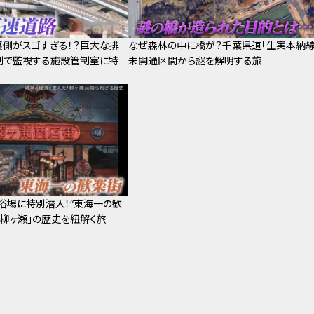
裏側がスゴすぎる！？巨大な排
なぜ森林の中に橋が？千葉県道「生実本納線
制で監視する施設管制室に特
未開通区間から謎を解明する旅
浴場に特別潜入！“東海一の歓
「柳ヶ瀬」の歴史を紐解く旅