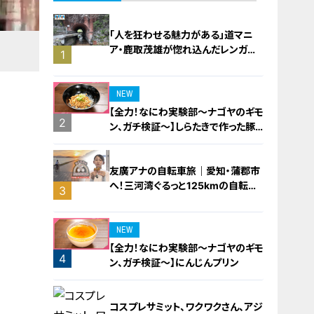
「人を狂わせる魅力がある」道マニ
ア・鹿取茂雄が惚れ込んだレンガの
1
橋梁とは？未公開の道3選
NEW
【全力！なにわ実験部～ナゴヤのギモ
2
ン、ガチ検証～】しらたきで作った豚
バラミンチの油そば
友廣アナの自転車旅｜愛知・蒲郡市
へ！三河湾ぐるっと125kmの自転車
3
旅！【チャント！特集】
NEW
【全力！なにわ実験部～ナゴヤのギモ
4
ン、ガチ検証～】にんじんプリン
コスプレサミット、ワクワクさん、アジ