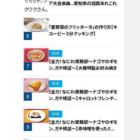
ア大会楽曲…愛知県の話題あれこれ
「夏野菜のフリッタータ」の作り方【キ
ユーピー３分クッキング】
6
5
NEW
【全力！なにわ実験部～ナゴヤのギモ
7
ン、ガチ検証～】大橋特製お好み焼き
NEW
【全力！なにわ実験部～ナゴヤのギモ
8
ン、ガチ検証～】キャロットフレンチ
ロースト
NEW
【全力！なにわ実験部～ナゴヤのギモ
9
ン、ガチ検証～】赤味噌を使ったミル
フィーユ味噌トンカツ