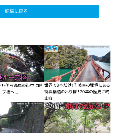
記事に戻る
世界で3本だけ！？ 岐阜の秘境にある
荘地・伊豆高原の街中に眠
特異構造の吊り橋 「70年の歴史に終
ープ橋へ…
止符」