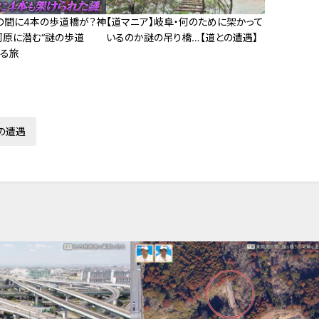
mの間に4本の歩道橋が？神
【道マニア】岐阜・何のために架かって
河原に潜む“謎の歩道
いるのか謎の吊り橋…【道との遭遇】
する旅
の遭遇