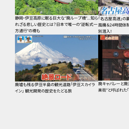
静岡・伊豆高原に眠る巨大な“廃ループ橋”…知ら
「名古屋高速」の
れざる悲しい歴史とは？日本で唯一の“逆転式一
風機＆24時間体
方通行”の橋も
別潜入！
廃キャバレーと廃
廃墟も残る伊豆半島の観光道路「伊豆スカイラ
楽街”と呼ばれた
イン」 観光開発の歴史をたどる旅