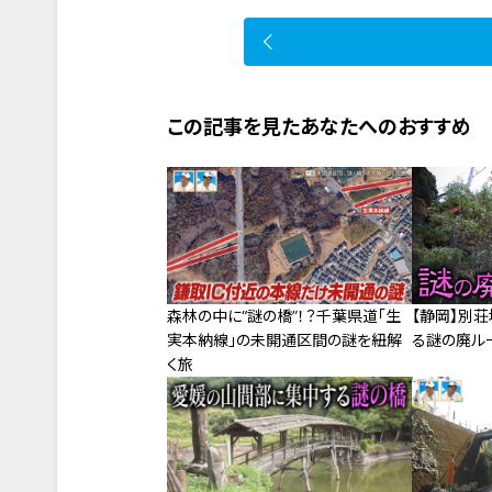
この記事を見たあなたへのおすすめ
森林の中に“謎の橋”！？千葉県道「生
【静岡】別
実本納線」の未開通区間の謎を紐解
る謎の廃ル
く旅