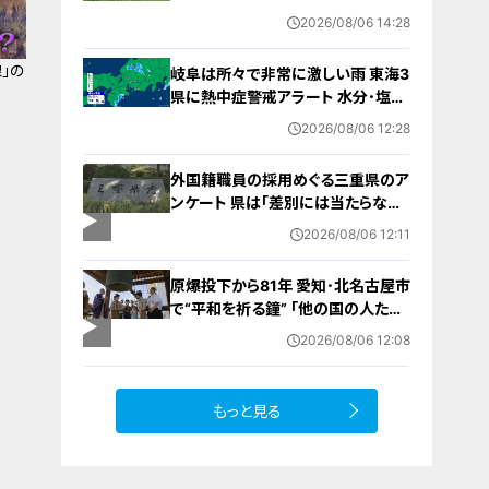
上 7月半ばから体調不良 母親とみら
2026/08/06 14:28
れる｢もみじちゃん｣は元気に暮らす
」の
岐阜は所々で非常に激しい雨 東海3
県に熱中症警戒アラート 水分･塩分
補給など対策を 愛知･名古屋･岐阜･
2026/08/06 12:28
三重の天気予報（8/6 昼）
外国籍職員の採用めぐる三重県のア
ンケート 県は｢差別には当たらない｣
と示す方針 諮問機関は｢差別にあた
2026/08/06 12:11
る｣と認定
原爆投下から81年 愛知･北名古屋市
で“平和を祈る鐘” ｢他の国の人たち
も平和になってほしい｣ 市長や地元
2026/08/06 12:08
のボーイスカウトらが黙とう
もっと見る