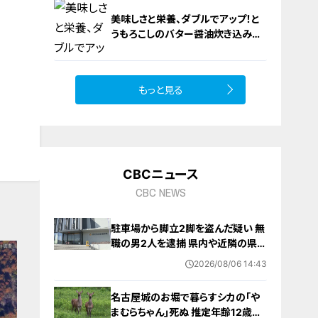
美味しさと栄養、ダブルでアップ！と
うもろこしのバター醤油炊き込みご
飯
もっと見る
10
CBCニュース
CBC NEWS
駐車場から脚立2脚を盗んだ疑い 無
職の男2人を逮捕 県内や近隣の県で
相次ぐ窃盗事件との関連は… 愛知
2026/08/06 14:43
名古屋城のお堀で暮らすシカの｢や
まむらちゃん｣死ぬ 推定年齢12歳以