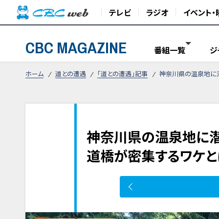
テレビ
ラジオ
イベント・
CBC MAGAZINE
番組一覧
ジ
ホーム
道との遭遇
「道との遭遇」記事
神奈川県の温泉地に潜
神奈川県の温泉地に潜
道橋が密集するワケと