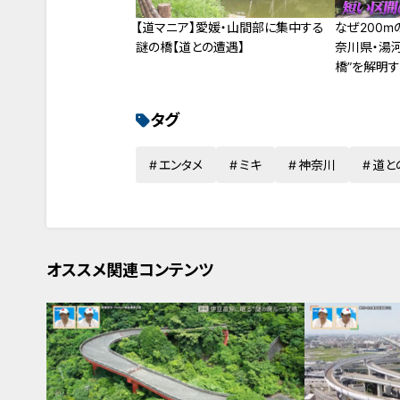
【道マニア】愛媛・山間部に集中する
なぜ200
謎の橋【道との遭遇】
奈川県・湯
橋”を解明
タグ
エンタメ
ミキ
神奈川
道と
オススメ関連コンテンツ