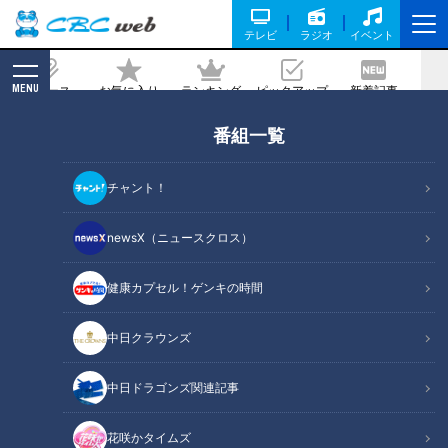
テレビ
ラジオ
イベント
MENU
ニュース
お気に入り
ランキング
ピックアップ
新着記事
CBC MAGAZINE
番組一覧
北海道の海岸沿いに残る廃道 柱状節理
の岩壁がむき出しになった素掘りの隧道
チャント！
とは
newsX（ニュースクロス）
記事に戻る
健康カプセル！ゲンキの時間
中日クラウンズ
中日ドラゴンズ関連記事
花咲かタイムズ