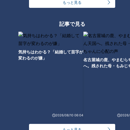
もっと見る
全国に2カ所しかない高速道路
の廃道 山梨県“中央道”の側道
記事で見る
に残る旧本線とは
気持ちはわかる？「結婚して苗字が
変わるのが嫌」
名古屋城の鹿、やまむら
へ。残された母・もみじ
配の声
2026/08/10 06:04
2026/
ランキング
RANKING
もっと見る