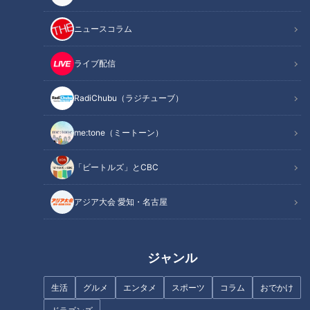
記事に戻る
ニュースコラム
この記事を見たあなたへのおすすめ
ライブ配信
RadiChubu（ラジチューブ）
me:tone（ミートーン）
波の浸食で崩落…荒れ果てた海
大岩をくり抜いた素掘り隧道
「ビートルズ」とCBC
岸沿いの廃道 断崖をくり抜い
100年以上前の隧道が眠る大分
たトンネル群も
県の廃道を巡る旅
アジア大会 愛知・名古屋
ジャンル
生活
グルメ
エンタメ
スポーツ
コラム
おでかけ
温泉が湧き出る廃トンネル 層
【道マニア】愛知・奇妙な交差
雲峡温泉に眠る隧道＆国鉄士幌