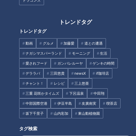
点３連発【道との遭遇】
ドラゴンズ
線の廃線跡も
トレンドタグ
トレンドタグ
動画
グルメ
加藤愛
道との遭遇
温泉が湧く廃道！？硫黄の香り
【道マニア】北海道｜小学生が
ナガシマスパーランド
モーニング
生活
が立ち込める廃トンネルの内部
掘った？廃隧道を道マニアが現
愛されフード
ガンバレルーヤ
ゲンキの時間
へ…北海道の林道に埋もれた
地取材した結果…【道との遭
「層雲峡隧道」とは
遇】
デララバ
三田悠貴
newsX
if珈琲店
タグ
チャント！
レシピ
三上悠亜
エンタメ
ミキ
道との遭遇
三重 花咲かタイムズ
下呂温泉
中田翔
中部国際空港
伊豆半島
友廣南実
喫茶店
坂下千里子
山内彩加
東山動植物園
オススメ関連コンテンツ
タグ検索