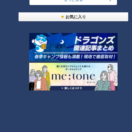
24時間
週間
月間
お気に入り
モーニング娘。‘26井上春華がハロメンで仲良くし
たいと思っている人は？
大学のサークルで増える？複数のスポーツを融合さ
せた「ピックルボール」
「心筋梗塞」生死の分かれ道は？…“夏の厳しい暑
さ”もきっかけに！発症前のキケンなサインと対処
3
法
1
友廣アナの自転車旅｜愛知・蒲郡市へ！三河湾ぐる
っと125kmの自転車旅！【チャント！特集】
4
2