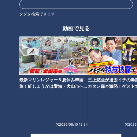
タグを検索できます
動画で見る
ロータリーがあるのに行き止ま
つながる道がなく眠ったままの
り！？山奥にポツンと存在する
橋「ゴーストブリッジ」 一体な
ロータリーの謎解明にミキも
ぜ造られた？
「素晴らしい！」と大絶賛
最新マリンレジャー＆夏休み韓国
三上悠亜が過去イチの爆
旅！紅しょうがは愛知・犬山市へ
カタン森本激怒！ゲスト
【花咲かタイムズ】
【ともだちたまご】
便利になるはずの道「突然工事
岐阜県の山中に眠るトンネル か
が終わってしまった」未完のま
つて通学路として使われていた
ま眠る「未成道」＆都心部の珍
素掘りの隧道とは
しい「奇道」
2026/08/10 12:24
2026/