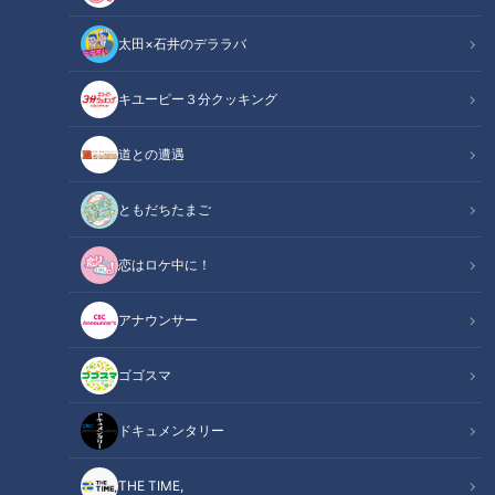
太田×石井のデララバ
キユーピー３分クッキング
画像：CBCテレビ『道との遭遇』
道との遭遇
この記事の画像
（全5枚）
ともだちたまご
恋はロケ中に！
アナウンサー
ゴゴスマ
ドキュメンタリー
THE TIME,