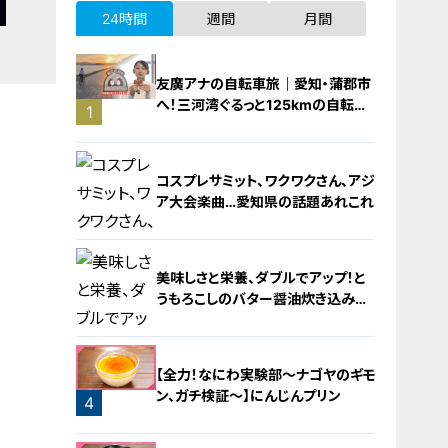
24時間
週間
月間
友廣アナの自転車旅｜愛知・蒲郡市
へ！三河湾ぐるっと125kmの自転車
1
旅！【チャント！特集】
コスプレサミット、ワクワクさん、アジ
ア大会楽曲…愛知県の話題あれこれ
美味しさと栄養、ダブルでアップ！と
うもろこしのバター醤油炊き込みご
飯
2
【全力！なにわ実験部～ナゴヤのギモ
ン、ガチ検証～】にんじんプリン
4