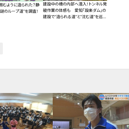
建設中の橋の内部へ潜入！トンネル発
囲むように造られた？静
破作業の体感も 愛知「設楽ダム」の
謎のループ道”を調査！
建設で“造られる道”と“沈む道”を巡る
旅