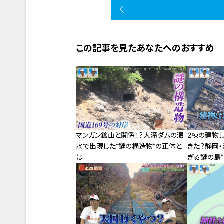
この記事を見たあなたへのおすすめ
マンガン鉱山と関係！？大滝ダムの渇
2棟の建物
水で出現した“謎の構造物”の正体と
きた？静岡
は
ぎる謎の島