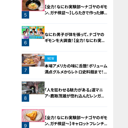
3
【全力！なにわ実験部～ナゴヤのギモ
ン、ガチ検証～】しらたきで作った豚
5
バラミンチの油そば
なにわ男子が体を張って、ナゴヤの
ギモンを大調査！【全力！なにわ実験
6
部～ナゴヤのギモン、ガチ検証～】
NEW
本場アメリカの味に舌鼓！ボリューム
7
満点グルメからレトロ史料館まで！
愛知・東海市の感動スポット3選
「人を狂わせる魅力がある」道マニ
ア・鹿取茂雄が惚れ込んだレンガの
8
橋梁とは？未公開の道3選
【全力！なにわ実験部～ナゴヤのギモ
ン、ガチ検証～】キャロットフレンチ
9