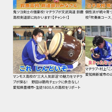
鬼ツヨ剣士の強豪校！マヂラブが文武両道 鈴鹿
個性派が続々育つ
高校剣道部に向かいます！【チャント！】
校「吹奏楽コース」
マヂラブ・村上「こ
愛知県新城市の
マンモス高校の“三大人気部活”の魅力をマヂラ
ブが探る！ 野田は筋肉チェックに余念なし！
愛知県豊橋市・生徒1800人の高校をリポート