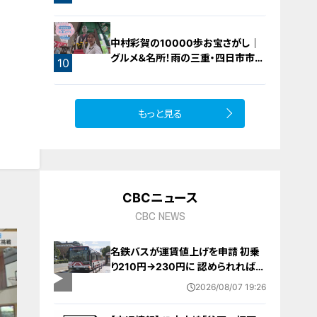
ロースト
中村彩賀の10000歩お宝さがし｜
グルメ＆名所！雨の三重・四日市市で
10
お宝探し【チャント！特集】
もっと見る
CBCニュース
CBC NEWS
名鉄バスが運賃値上げを申請 初乗
り210円→230円に 認められれば
12月から全路線で平均1割程度の値
2026/08/07 19:26
上げへ 人件費増や燃料価格の高止
まりが理由