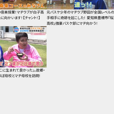
音楽授業！マヂラブが白子高
元バスケ少年のマヂラブ野田が全国レベル
に向かいます！【チャント！】
手相手に奇跡を起こした！ 愛知県豊橋市『桜
高校』強豪バスケ部にマヂ向かう！
こに生まれて良かった」。故郷・
ほぼ母校とマヂ母校を訪問！