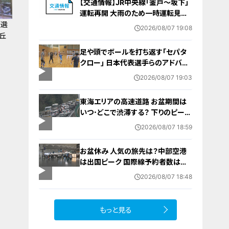
【交通情報】JR中央線「釜戸～坂下」
運転再開 大雨のため一時運転見合
わせ
の選
2026/08/07 19:08
丘
足や頭でボールを打ち返す｢セパタ
クロー｣ 日本代表選手らのアドバイ
ス受けて子どもたちが挑戦 愛知･北
2026/08/07 19:03
名古屋市【アジア大会 愛知･名古屋
2026】
東海エリアの高速道路 お盆期間は
いつ･どこで渋滞する？ 下りのピーク
は8月8日 回避するにはどうしたら？
2026/08/07 18:59
お盆休み 人気の旅先は？中部空港
は出国ピーク 国際線予約者数は去
年の8割程度に 日中関係悪化など
2026/08/07 18:48
が影響
もっと見る