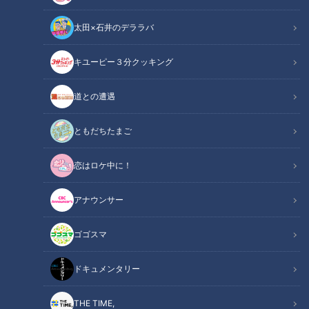
太田×石井のデララバ
キユーピー３分クッキング
CBCテレビ：画像『チャント！』
道との遭遇
この記事の画像
ともだちたまご
（全4枚）
恋はロケ中に！
アナウンサー
ゴゴスマ
記事に戻る
ドキュメンタリー
この記事を見たあなたへのおすすめ
THE TIME,