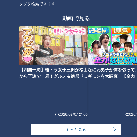
タグを検索できます
動画で見る
「押して切る」？「引いて切
「すごい痩せましたね！」…世
る」？包丁を正しく使っておい
界一楽なスクワット！？ダイエ
しさアップ！プロが教える食材
ットのスペシャリストに学ぶ
別の正しい切り方とは
「無理なくやせる方法」
【四国一周】軽トラ女子三田が松山
なにわ男子が体を張って
から下道で一周！グルメ＆絶景ドラ
ギモンを大調査！【全力
イブ⑳
験部～ナゴヤのギモン、
寿司７貫や天ぷら付きの超豪華
「文房具屋さん大賞2024」が発
～】
ランチが1480円！？岐阜県・郡
表！ 頂点に輝いた文房具と
上市のお値打ちグルメをご紹
は！？ プロが選んだ受賞アイテ
介！
ムもご紹介
2026/08/07 21:00
2026/
もっと見る