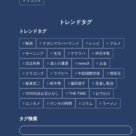
ドラゴンズ
トレンドタグ
モーニング王国・東海地方！岐
トレンドタグ
阜の最新びっくりモーニングサ
モーニングから車海老の贅沢天
ービスを体験リポート！
動画
ナガシマスパーランド
レシピ
グルメ
むすまで楽しめる！名古屋・那
古野の天むす専門店「天むす処
モーニング
生活
デララバ
伊豆半島
けしき. 名古屋本店」
北辻利寿
道との遭遇
newsX
お金
タグ
ドラゴンズ
ラグビー
中部国際空港
喫茶店
おでかけ
チャント！
板東英二
町中華
藤田朋子
見逃し配信
10000歩お宝さがし
THE TIME
おでかけ
エンタメ
ゲンキの時間
コラム
ラーメン
オススメ関連コンテンツ
タグ検索