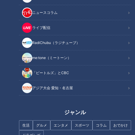
ニュースコラム
ライブ配信
よしお兄さんと三重県の観光ス
本物の競輪場で練習 卒業生には
RadiChubu（ラジチューブ）
ポットを紹介しよう！ あなた
パリ五輪代表選手も！ 岐阜市
の“みえ”推し！教えてくださ
『岐南工業高校』自転車競技部
me:tone（ミートーン）
い。
でマヂラブが次なる逸材に出会
う！
「ビートルズ」とCBC
アジア大会 愛知・名古屋
太田も驚き！名古屋の観光名所
100円で電車が乗り放題！？入
徹底調査ＳＰ！！
場無料の施設や紅葉も！「あい
ジャンル
ちウィーク」中のお得なスポッ
トをご紹介
生活
グルメ
エンタメ
スポーツ
コラム
おでかけ