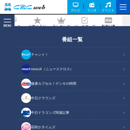
テレビ
ラジオ
イベント
MENU
ニュース
お気に入り
ランキング
ピックアップ
新着記事
CBC MAGAZINE
番組一覧
子どもは入場無料！？ 200冊の本が並ぶ
無料エリアも！ 岐阜市の子ども支援施設
チャント！
「ツナグテ」の魅力とは？
newsX（ニュースクロス）
記事に戻る
健康カプセル！ゲンキの時間
中日クラウンズ
中日ドラゴンズ関連記事
花咲かタイムズ