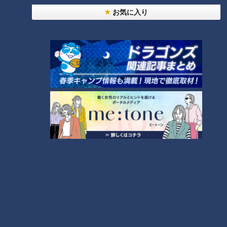
24時間
週間
月間
お気に入り
友廣アナの自転車旅｜愛知・蒲郡市へ！三河湾ぐる
っと125kmの自転車旅！【チャント！特集】
1
大学のサークルで増える？複数のスポーツを融合さ
せた「ピックルボール」
盛り放題のモーニングが「400円」！？人気すぎて
客殺到 名古屋＆岐阜の「激安モーニング」とは？
3
300円でパン食べ放題も！？岐阜のおすすめ激安モ
ーニング３店を紹介！
4
2
弁当3個で3万円？PayPay会計ミスで店員のひと言