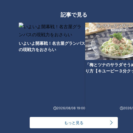
記事で見る
平日限定焼肉ランチ「三種盛」
が1040円！？ 愛知県あま市の
お値打ちランチをご紹介
いよいよ開幕戦！名古屋グランパス
の現戦力をおさらい
「梅とツナのサラダそう
り方【キユーピー３分ク
2026/08/08 19:00
2026/
ランキング
もっと見る
RANKING