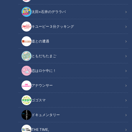
太田×石井のデララバ
キユーピー３分クッキング
ダイソーの新業態が東海地方に初上陸！価格は330円が中心で高品質・
高機能！
道との遭遇
この記事の画像
（全5枚）
ともだちたまご
恋はロケ中に！
アナウンサー
ゴゴスマ
ドキュメンタリー
THE TIME,