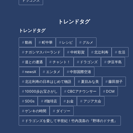
ドラゴンズ
系ラーメンの秘密とは とんかつ
ブマダムが大調査
の名店「知多家」から生まれた
しゃぶしゃぶ店も
トレンドタグ
トレンドタグ
動画
町中華
レシピ
グルメ
全国初！ドンキの新業態「ロビ
「来店客の9割以上が注文す
ナガシマスパーランド
中村彩賀
北辻利寿
生活
ン・フッド」が愛知・あま市に
る」岐阜・多治見市で人気の
道との遭遇
チャント！
ドラゴンズ
伊豆半島
誕生！コスパ最強の“うどんバイ
「漢方ラーメン」とは？香ばし
キング”や便利な冷凍総菜も
く焼きあげる“極上うなぎ”も調
newsX
エンタメ
中部国際空港
タグ
査
北辻利寿の日本はじめて物語
夏目みな美
藤田朋子
生活
チャント！
10000歩お宝さがし
CBCアナウンサー
DCM
SDGs
if珈琲店
お金
アジア大会
ゲンキの時間
ダイソー
オススメ関連コンテンツ
ドラゴンズを愛して半世紀！竹内茂喜の『野球のドテ煮』