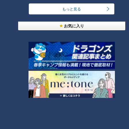
24時間
週間
月間
もっと見る
お気に入り
ゴスペラーズ酒井雄二が語る、音頭とあんこの魅力
1
中村彩賀の10000歩お宝さがし｜グルメ＆名所！
雨の三重・四日市市でお宝探し【チャント！特集】
2
「豆腐と天かすの卵とじ丼」の作り方【キユーピー
３分クッキング】
3
汗をかかないと熱中症のリスクあり！汗をかきにく
い人はどうしたらいいの？
4
急逝木下雄がハマの夜空に降らせた涙雨 侍・井端