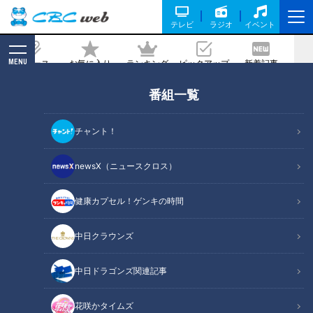
テレビ
ラジオ
イベント
MENU
ニュース
お気に入り
ランキング
ピックアップ
新着記事
CBC MAGAZINE
番組一覧
ダイソーの新業態が東海地方に初上陸！
価格は330円が中心で高品質・高機能！
チャント！
記事に戻る
newsX（ニュースクロス）
健康カプセル！ゲンキの時間
中日クラウンズ
中日ドラゴンズ関連記事
花咲かタイムズ