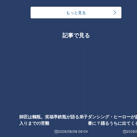
もっと見る
野菜なのに保存期間2年間！？
防災食にもオススメの折り紙の
ような「やさいシート」とは
記事で見る
師匠は鶴瓶。笑福亭鉄瓶が語る弟子
ダンシング・ヒーローが
入りまでの苦難
番に？踊るうちに出てく
ランキング
レナリン
RANKING
2026/08/08 06:04
2026/