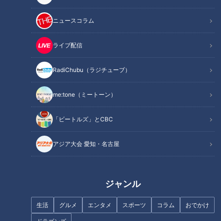
記事に戻る
ニュースコラム
この記事を見たあなたへのおすすめ
ライブ配信
RadiChubu（ラジチューブ）
me:tone（ミートーン）
ほぼ５００円以下の無印良品 東
名古屋市緑区の激安スーパー
「ビートルズ」とCBC
海地方初上陸の新業態！【家計
「ウオダイプラス」。250円の
お助けWEEK】
お弁当など激安！
アジア大会 愛知・名古屋
ジャンル
東海地方のソウルフード「スガ
生活
グルメ
エンタメ
スポーツ
コラム
おでかけ
他店より約4割安い⁉ 豊富な海
キヤ」の新業態！？本格パンチ
の幸が激安な「魚太郎」をセレ