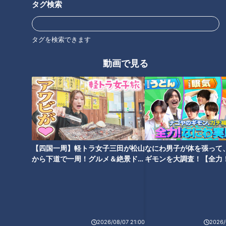
タグ検索
タグを検索できます
ダイソーでお客さんの買い物を
あなたの100円ショップの愛用
動画で見る
覗き見！商品のユニークな利用
グッズは？かわいいグッズで彼
方法が明らかに
氏にサプライズする女性も！
【四国一周】軽トラ女子三田が松山
なにわ男子が体を張って
フェイスシールドで化石掘り
マスク会話のストレスを解消！
から下道で一周！グルメ＆絶景ドラ
ギモンを大調査！【全力
に！？ 百均で買った商品の意外
マスクでもはっきり伝えるコツ
イブ⑳
験部～ナゴヤのギモン、
な使い方を大調査
とは？
～】
2026/08/07 21:00
2026/