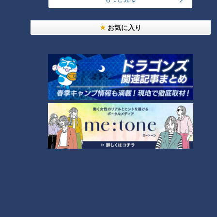
24時間
週間
月間
お気に入り
友廣アナの自転車旅｜愛知・蒲郡市へ！三河湾ぐる
っと125kmの自転車旅！【チャント！特集】
1
コスプレサミット、ワクワクさん、アジア大会楽
曲…愛知県の話題あれこれ
美味しさと栄養、ダブルでアップ！とうもろこしの
バター醤油炊き込みご飯
なにわ男子が体を張って、ナゴヤのギモンを大調
査！【全力！なにわ実験部～ナゴヤのギモン、ガチ
4
検証～】
2