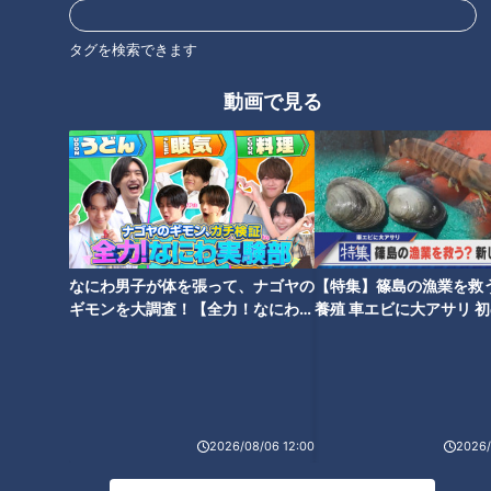
タグを検索できます
動画で見る
「ジブリの大倉庫」は見どころ
最新×わくわく！ガンバレルー
満載！ワクワクが止まらないジ
ヤが愛知・豊橋市を推しタビ！
ブリパーク最新情報
【花咲かタイムズ】
なにわ男子が体を張って、ナゴヤの
【特集】篠島の漁業を救
ギモンを大調査！【全力！なにわ実
養殖 車エビに大アサリ 
験部～ナゴヤのギモン、ガチ検証
【newsX】
1台1000万円のゴンドラ！？
巨大なシャボン玉が簡単に作れ
～】
大人気観光スポット「御在所ロ
る！？アウトドアで子どもと一
ープウエイ」の楽しみ方
緒に遊べる最新おもちゃ特集
2026/08/06 12:00
2026/