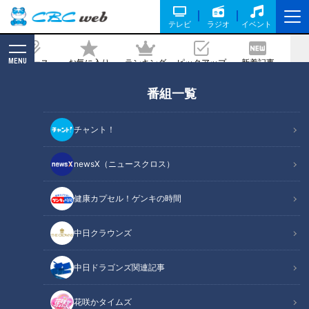
テレビ
ラジオ
イベント
MENU
ニュース
お気に入り
ランキング
ピックアップ
新着記事
CBC MAGAZINE
番組一覧
日本で唯一！入園料無料でゾウが見られ
る動物園！お金を使わず楽しめるコスパ
チャント！
最強スポット
newsX（ニュースクロス）
記事に戻る
健康カプセル！ゲンキの時間
中日クラウンズ
中日ドラゴンズ関連記事
花咲かタイムズ