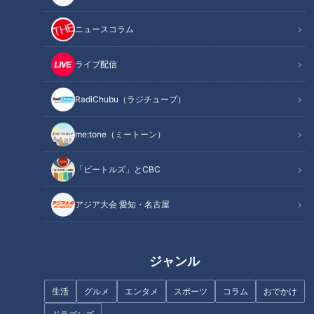
記事に戻る
ニュースコラム
この記事を見たあなたへのおすすめ
ライブ配信
RadiChubu（ラジチューブ）
me:tone（ミートーン）
ゾウの水浴びがほぼ100％見ら
【秋の行楽WEEK】無料でゾウ
「ビートルズ」とCBC
れる！夜の動物園の魅力と
に会える動物園！？岡崎「東公
は！？
園」【チャント！】
アジア大会 愛知・名古屋
ジャンル
生活
グルメ
エンタメ
スポーツ
コラム
おでかけ
入館料550円だけでモーニング
よしお兄さんと行く！夏休みに