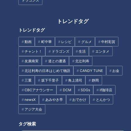
が無料！？激安すぎるスーパー
行きたい伊勢志摩アクティビテ
ドラゴンズ
銭湯に迫る！麺類が半額になる
ィ！【うなずキング】
「麺サービスデー」も！
トレンドタグ
トレンドタグ
動画
町中華
レシピ
グルメ
中村彩賀
28(にわとり)の日に行きたくな
奇跡の国産コーヒーが味わえる!
チャント！
ドラゴンズ
生活
エンタメ
る！ＮＥＷ鶏肉専門店を3店ご
地元民が集うおしゃれカフェ
友廣南実
道との遭遇
北辻利寿
紹介‼【花咲かタイムズ】
北辻利寿の日本はじめて物語
CANDY TUNE
お金
タグ
三重
坂下千里子
角上清司
静岡
CBCアナウンサー
DCM
SDGs
if珈琲店
おでかけ
チャント！
愛知
newsX
あみやき亭
おでかけ
とんかつ
アジア大会
オススメ関連コンテンツ
タグ検索