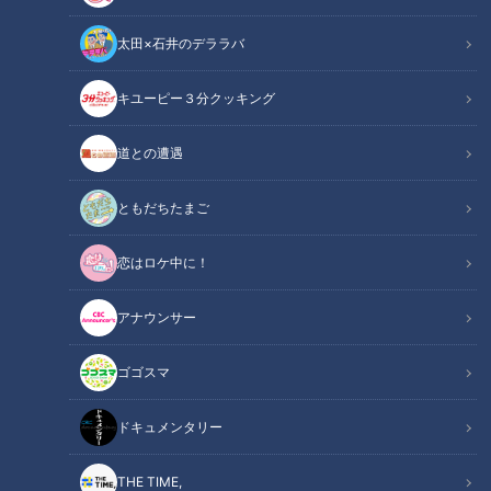
太田×石井のデララバ
キユーピー３分クッキング
CBCテレビ：画像 『チャント！』
道との遭遇
この記事の画像
（全7枚）
ともだちたまご
恋はロケ中に！
アナウンサー
ゴゴスマ
ドキュメンタリー
THE TIME,