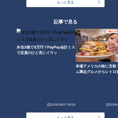
もっと見る
公園にある風変わりな遊具 子
どもが遊ぶ遊具に仕掛けられた
記事で見る
工夫とは？
弁当3個で3万円？PayPay会計ミス
で店員のひと言にイラッ
本場アメリカの味に舌鼓
ム満点グルメからレトロ
で！愛知・東海市の感動
選
2026/08/07 06:04
2026/
ランキング
RANKING
もっと見る