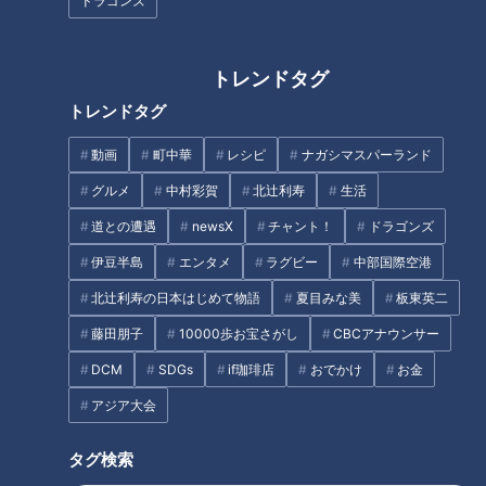
リレー生中継！
歴史と秘密【道との遭遇】
ドラゴンズ
トレンドタグ
トレンドタグ
動画
町中華
レシピ
ナガシマスパーランド
【道マニア視点】愛知・進むと
森の中に眠る神社 険しい参道
突如山に突き当たる道【道との
を進むと倒壊した建物を発見…
グルメ
中村彩賀
北辻利寿
生活
遭遇】
残された数々の謎
道との遭遇
newsX
チャント！
ドラゴンズ
タグ
伊豆半島
エンタメ
ラグビー
中部国際空港
北辻利寿の日本はじめて物語
夏目みな美
板東英二
エンタメ
トンツカタン森本
三上悠亜
恋はロケ中に
藤田朋子
10000歩お宝さがし
CBCアナウンサー
DCM
SDGs
if珈琲店
おでかけ
お金
アジア大会
オススメ関連コンテンツ
タグ検索