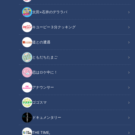
太田×石井のデララバ
キユーピー３分クッキング
CBCテレビ『恋はロケ中に！』
道との遭遇
この記事の画像
（全6枚）
ともだちたまご
恋はロケ中に！
アナウンサー
ゴゴスマ
ドキュメンタリー
THE TIME,