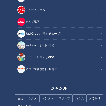
記事に戻る
ニュースコラム
この記事を見たあなたへのおすすめ
ライブ配信
RadiChubu（ラジチューブ）
me:tone（ミートーン）
大食いグラドル 道の駅㊙︎グルメ
大食いグラドル 道の駅㊙︎グルメ
「ビートルズ」とCBC
巡り①【道との遭遇】
巡り②【道との遭遇】
アジア大会 愛知・名古屋
ジャンル
CBCアナ3人が協力して桑名か
【道マニア】福井・滋賀・京都
生活
グルメ
エンタメ
スポーツ
コラム
おでかけ
き氷街道を攻略！絶品かき氷を
｜道の魅力全部盛り！鯖街道の