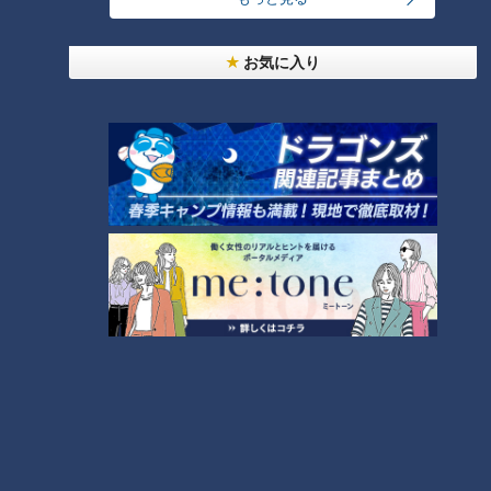
24時間
週間
月間
お気に入り
友廣アナの自転車旅｜愛知・蒲郡市へ！三河湾ぐる
っと125kmの自転車旅！【チャント！特集】
1
大学のサークルで増える？複数のスポーツを融合さ
せた「ピックルボール」
「人を狂わせる魅力がある」道マニア・鹿取茂雄が
惚れ込んだレンガの橋梁とは？未公開の道3選
3
美味しさと栄養、ダブルでアップ！とうもろこしの
バター醤油炊き込みご飯
2
弁当3個で3万円？PayPay会計ミスで店員のひと言