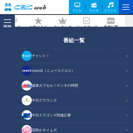
テレビ
ラジオ
イベント
MENU
ニュース
お気に入り
ランキング
ピックアップ
新着記事
CBC MAGAZINE
番組一覧
俳優同士の恋ロケ始動！「めちゃくちゃ
かわいい…」止まらない誉め言葉と大胆
チャント！
アプローチ!?
newsX（ニュースクロス）
記事に戻る
健康カプセル！ゲンキの時間
中日クラウンズ
中日ドラゴンズ関連記事
花咲かタイムズ