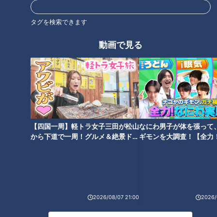
タグを検索できます
“チャラ男疑惑”から一転！？爽
胸キュン展開続出！正直すぎる
動画で見る
やかイケメン×グラドル美女、
イケメンにグラドル美女も思わ
そして芸人×気遣い男子の2組の
ず“ご褒美発言”
結末とは
【四国一周】軽トラ女子三田が松山
なにわ男子が体を張って
から下道で一周！グルメ＆絶景ドラ
ギモンを大調査！【全力
爽やかイケメン×グラドル美女
「私って面白いですか？」りり
イブ⑳
験部～ナゴヤのギモン、
の同い年コンビの恋ロケスター
あの質問攻めに、なかじタジタ
～】
ト！加速する二人の距離と揺れ
ジ♡これって両想い…！？
る男心
2026/08/07 21:00
2026/