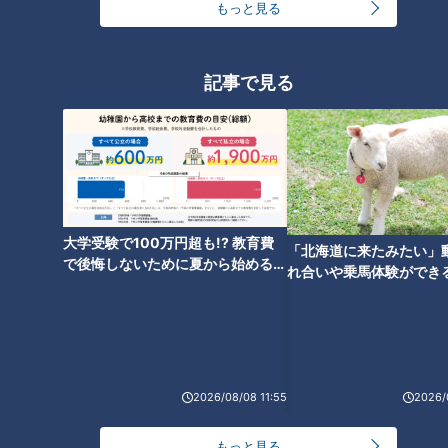
もっと見る
「照れてんの？」メガネ男子の
さりげない一言にキュン♡ 友情
か恋か、気の合う2人の結末は
記事で見る
――？
大学受験で100万円超も!? 教育費
「北海道に来たみたい」
で後悔しないために夏から始めるお
れ合いや乗馬体験ができ
金の準備術とは
ススメ！不動産屋さんが
とは
ランキング
2026/08/08 11:55
2026/
RANKING
もっと見る