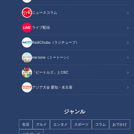
ニュースコラム
ライブ配信
「包丁いらずのふわとろオムラ
「キムチクリームパスタ」の作
イス」の作り方【キユーピー３
り方【キユーピー３分クッキン
RadiChubu（ラジチューブ）
分クッキング】
グ】
me:tone（ミートーン）
「ビートルズ」とCBC
アジア大会 愛知・名古屋
「かぼちゃの甘辛煮 鶏そぼろあ
「にらだれ焼きそば」の作り方
ん」の作り方【キユーピー３分
【キユーピー３分クッキング】
クッキング】
ジャンル
生活
グルメ
エンタメ
スポーツ
コラム
おでかけ