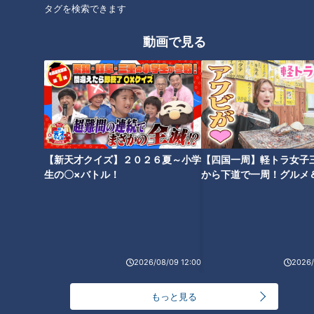
きゅうりの浅漬け」の作り方
ダ」の作り方【キユーピー３分
タグを検索できます
【キユーピー３分クッキング】
クッキング】
動画で見る
「皮ごとにんじんとごぼうとさ
「ポークソテー パセリチーズソ
さ身の炒めもの」の作り方【キ
ース」の作り方【キユーピー３
ユーピー３分クッキング】
分クッキング】
【新天才クイズ】２０２６夏～小学
【四国一周】軽トラ女子
生の〇×バトル！
から下道で一周！グルメ
イブ⑳
「豆腐チキンハンバーグ」の作
2026/08/09 12:00
2026/
り方【キユーピー３分クッキン
グ】
もっと見る