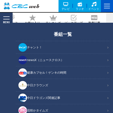
テレビ
ラジオ
イベント
MENU
ニュース
お気に入り
ランキング
ピックアップ
新着記事
CBC MAGAZINE
番組一覧
「桜もち」の作り方【キユーピー３分ク
ッキング】
チャント！
記事に戻る
newsX（ニュースクロス）
健康カプセル！ゲンキの時間
中日クラウンズ
中日ドラゴンズ関連記事
花咲かタイムズ