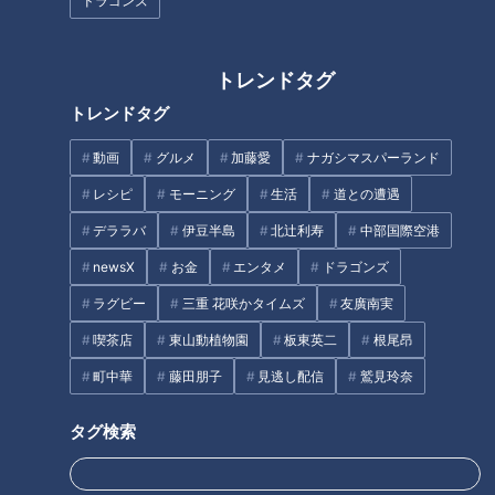
ドラゴンズ
「のりバタフライドポテト」の
「冷凍ごはんでパラッとしっと
作り方【キユーピー３分クッキ
りチャーハン」の作り方【キユ
トレンドタグ
ング】
ーピー３分クッキング】
トレンドタグ
タグ
動画
グルメ
加藤愛
ナガシマスパーランド
レシピ
モーニング
生活
道との遭遇
グルメ
デララバ
伊豆半島
北辻利寿
中部国際空港
newsX
お金
エンタメ
ドラゴンズ
オススメ関連コンテンツ
ラグビー
三重 花咲かタイムズ
友廣南実
喫茶店
東山動植物園
板東英二
根尾昂
町中華
藤田朋子
見逃し配信
鷲見玲奈
タグ検索
「はじめての塩むすび・たたき
「焼き野菜とウフマヨのサラ