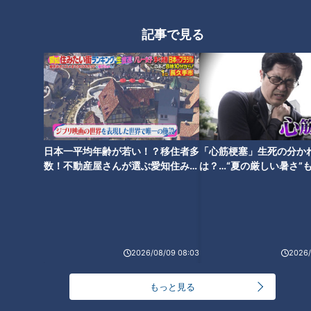
記事で見る
日本一平均年齢が若い！？移住者多
「心筋梗塞」生死の分か
数！不動産屋さんが選ぶ愛知住みた
は？…“夏の厳しい暑さ”
い街ランキング1位は？
に！発症前のキケンなサ
法
ランキング
RANKING
24時間
週間
月間
2026/08/09 08:03
2026/
NEW
もっと見る
「心筋梗塞」生死の分かれ道は？…“夏の厳しい暑
1
さ”もきっかけに！発症前のキケンなサインと対処