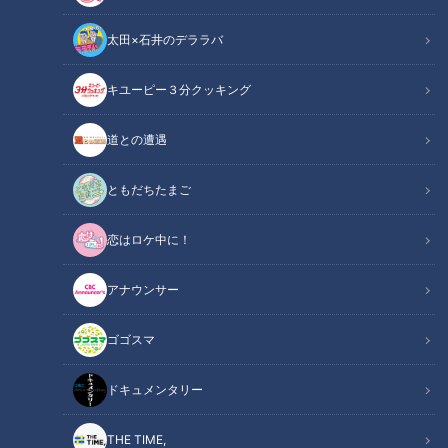
太田×石井のデララバ
キユーピー３分クッキング
CBCテレビ：画像『キユーピー3分クッキング』
道との遭遇
この記事の画像
（全1枚）
ともだちたまご
恋はロケ中に！
アナウンサー
記事に戻る
ゴゴスマ
この記事を見たあなたへのおすすめ
ドキュメンタリー
THE TIME,