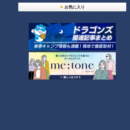
法
お気に入り
「夏の脳梗塞」熱中症に似ている！？…生死の分か
れ道！経験者から学ぶ“発症時の身体の異変”
2
ＣＢＣ小川実桜アナ、呪術廻戦展で痛感した「自分
に一番遠い職業」
「すごい痩せましたね！」…世界一楽なスクワッ
ト！？ダイエットのスペシャリストに学ぶ「無理な
4
くやせる方法」
大学のサークルで増える？複数のスポーツを融合さ
せた「ピックルボール」
3
友廣アナの自転車旅｜愛知・蒲郡市へ！三河湾ぐる
っと125kmの自転車旅！【チャント！特集】
6