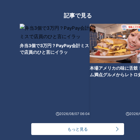
記事で見る
弁当3個で3万円？PayPay会計ミス
で店員のひと言にイラッ
本場アメリカの味に舌鼓
ランキング
ム満点グルメからレトロ
で！愛知・東海市の感動
RANKING
選
24時間
週間
月間
友廣アナの自転車旅｜愛知・蒲郡市へ！三河湾ぐる
2026/08/07 06:04
2026/
っと125kmの自転車旅！【チャント！特集】
1
もっと見る