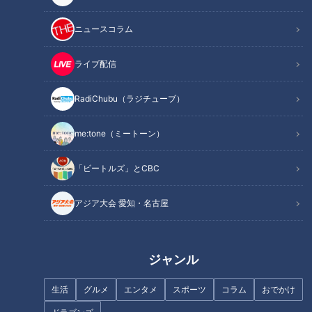
ニュースコラム
ライブ配信
牧場の屋内施設でバーベキュ
「みな美ちゃんってアナウンサ
ー！グラドル・三田悠貴の北海
ーぽいよね」友達の一言が夢の
RadiChubu（ラジチューブ）
道周遊の旅
きっかけに！？お酒好きなCBC
夏目アナに「100の質問」！
me:tone（ミートーン）
「ビートルズ」とCBC
アジア大会 愛知・名古屋
「豚肉入りけんちん汁」の作り
「いかワタカレー」の作り方
方【キユーピー３分クッキン
【キユーピー３分クッキング】
グ】
ジャンル
生活
グルメ
エンタメ
スポーツ
コラム
おでかけ