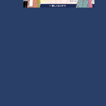
コスプレサミット、ワクワクさん、アジア大会楽
曲…愛知県の話題あれこれ
なにわ男子が体を張って、ナゴヤのギモンを大調
査！【全力！なにわ実験部～ナゴヤのギモン、ガチ
8
検証～】
中村彩賀の10000歩お宝さがし｜グルメ＆名所！
雨の三重・四日市市でお宝探し【チャント！特集】
7
9
【全力！なにわ実験部～ナゴヤのギモン、ガチ検証
～】にんじん入りポテトサラダ
10
もっと見る