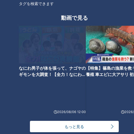
ユーピー３分クッキング】
【キユーピー３分クッキング】
タグを検索できます
動画で見る
「寒ぶりのカルパッチョ」の作
「中華ローストチキン」の作り
り方【キユーピー３分クッキン
方【キユーピー３分クッキン
グ】
グ】
なにわ男子が体を張って、ナゴヤの
【特集】篠島の漁業を救
ギモンを大調査！【全力！なにわ実
養殖 車エビに大アサリ 
験部～ナゴヤのギモン、ガチ検証
【newsX】
～】
「レバーペースト」の作り方
【キユーピー３分クッキング】
2026/08/06 12:00
2026/
もっと見る