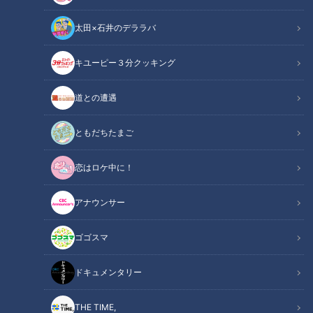
太田×石井のデララバ
キユーピー３分クッキング
CBCテレビ：画像『キユーピー3分クッキング』
道との遭遇
この記事の画像
（全1枚）
ともだちたまご
恋はロケ中に！
アナウンサー
記事に戻る
ゴゴスマ
この記事を見たあなたへのおすすめ
ドキュメンタリー
THE TIME,