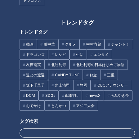
ドラゴンズ
「筋を通してないのもある」
韓国旅客機火災の原因は“モバイ
CBCアナウンサーYouTube「み
ルバッテリー” 日常に潜む危険
トレンドタグ
てちょてれび」にパクリ疑惑？
も 火災事故を防ぐための対策や
トレンドタグ
MBS「ウラオモテレビ」との関
注意点とは？
タグ
係とは？
動画
町中華
グルメ
中村彩賀
チャント！
ドラゴンズ
レシピ
生活
エンタメ
グルメ
友廣南実
北辻利寿
北辻利寿の日本はじめて物語
道との遭遇
CANDY TUNE
お金
三重
オススメ関連コンテンツ
坂下千里子
角上清司
静岡
CBCアナウンサー
DCM
SDGs
if珈琲店
newsX
あみやき亭
おでかけ
とんかつ
アジア大会
タグ検索
「彩りピクルス」の作り方【キ
「ホワイトチキン」の作り方