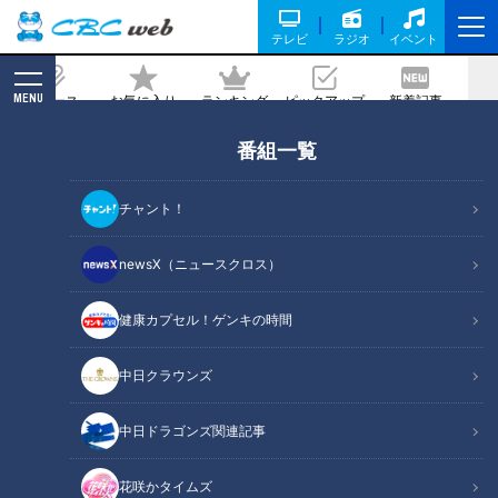
テレビ
ラジオ
イベント
MENU
ニュース
お気に入り
ランキング
ピックアップ
新着記事
CBC MAGAZINE
番組一覧
「煮豚」の作り方【キユーピー３分クッ
キング】
チャント！
記事に戻る
newsX（ニュースクロス）
健康カプセル！ゲンキの時間
中日クラウンズ
中日ドラゴンズ関連記事
花咲かタイムズ