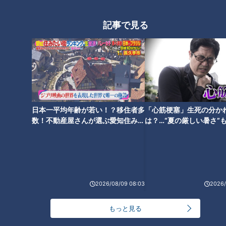
ニがのった超豪華海鮮丼も！名
店の味が一堂に集結する韓国グ
古屋の最新“インパクトグル
ルメも コスパ最強の新店肉グル
記事で見る
メ”とは
メ
2時間待ちでも食べたい！ミシ
ュラン7年連続受賞の本格派創
日本一平均年齢が若い！？移住者多
「心筋梗塞」生死の分か
作ラーメンとは？コスパ最強の
数！不動産屋さんが選ぶ愛知住みた
は？…“夏の厳しい暑さ”
マグロ丼やいちごスイーツも
い街ランキング1位は？
に！発症前のキケンなサ
法
2026/08/09 08:03
2026/
もっと見る