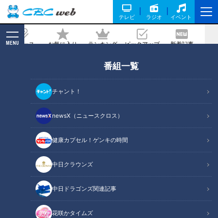
テレビ
ラジオ
イベント
MENU
ニュース
お気に入り
ランキング
ピックアップ
新着記事
CBC MAGAZINE
番組一覧
ミシュランガイド掲載店が監修！“自然
卵”を使った絶品料理とは？人気の創作
チャント！
銀杏会席も！愛知・稲沢市のオススメス
ポットをご紹介
newsX（ニュースクロス）
健康カプセル！ゲンキの時間
記事に戻る
中日クラウンズ
中日ドラゴンズ関連記事
花咲かタイムズ