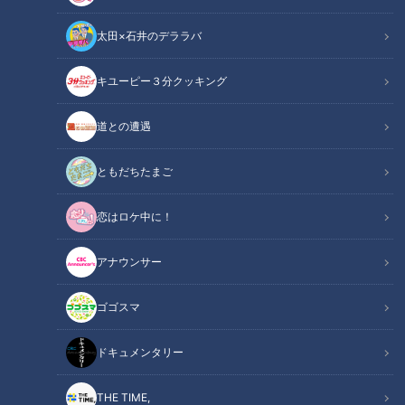
太田×石井のデララバ
キユーピー３分クッキング
道との遭遇
CBCテレビ『花咲かタイムズ』
ともだちたまご
この記事の画像
（全11枚）
恋はロケ中に！
アナウンサー
ゴゴスマ
ドキュメンタリー
THE TIME,