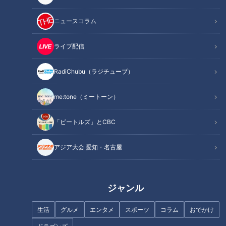
ニュースコラム
ライブ配信
RadiChubu（ラジチューブ）
記事に戻る
me:tone（ミートーン）
この記事を見たあなたへのおすすめ
「ビートルズ」とCBC
アジア大会 愛知・名古屋
農家直伝！今が旬の新タマネギ
ジブリパークオープンで盛り上
ジャンル
を使用した絶品レシピを紹介
がる愛知・長久手市＆瀬戸市の
絶品グルメ＆おすすめスポット
生活
グルメ
エンタメ
スポーツ
コラム
おでかけ
を尼神インターがリポート！