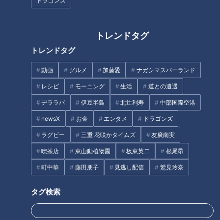
ドラゴンズ
トレンドタグ
トレンドタグ
取材拒否の名店にテレビ初取
「120点満点のコシ！」50年続
材！？ふわモチの絶品スイーツ
く手打ちうどん店の絶品『海老
動画
グルメ
加藤愛
ナガシマスパーランド
とは？熱田区の感動グルメ＆ス
おろしうどん』に、老舗菓子店
ポット3選
の桃のお菓子！愛知県春日井市
レシピ
モーニング
生活
道との遭遇
でなりゆきグルメ旅
デララバ
伊豆半島
北辻利寿
中部国際空港
newsX
お金
エンタメ
ドラゴンズ
健康や睡眠が気になる。人気を
ラグビー
三重 花咲かタイムズ
友廣南実
集めるカフェインレス商品
長時間煮込まなくてもレンジ一
喫茶店
東山動植物園
板東英二
根尾昂
つで簡単に作れる「焼豚」！？
町中華
藤田朋子
見逃し配信
鷲見玲奈
カルディ店員が選ぶベスト３を
紹介
タグ
タグ検索
グルメ
おでかけ
愛知
花咲かタイムズ