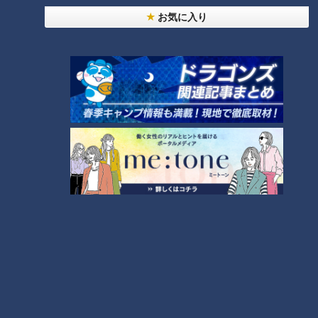
お気に入り
ランキング
RANKING
24時間
週間
月間
NEW
「心筋梗塞」生死の分かれ道は？…“夏の厳しい暑
1
さ”もきっかけに！発症前のキケンなサインと対処
法
「夏の脳梗塞」熱中症に似ている！？…生死の分か
れ道！経験者から学ぶ“発症時の身体の異変”
2
ＣＢＣ小川実桜アナ、呪術廻戦展で痛感した「自分
に一番遠い職業」