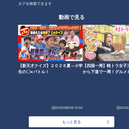
タグを検索できます
動画で見る
オススメ関連コンテンツ
【新天才クイズ】２０２６夏～小学
【四国一周】軽トラ女子
牡蠣が“40個”も入った赤から
最高ランクは“1泊300万円”！？
生の〇×バトル！
から下道で一周！グルメ
鍋！？新感覚のとろろ飛騨牛鍋
超高級ホテルからコスパ最強の
イブ⑳
も！名古屋の最新鍋をご紹介
オールインクルーシブホテルま
で！大注目の最新ホテルとは
2026/08/09 12:00
2026/
もっと見る
特大平麺の“1本うどん”！？板ウ
黒毛和牛カルビが390円！？名